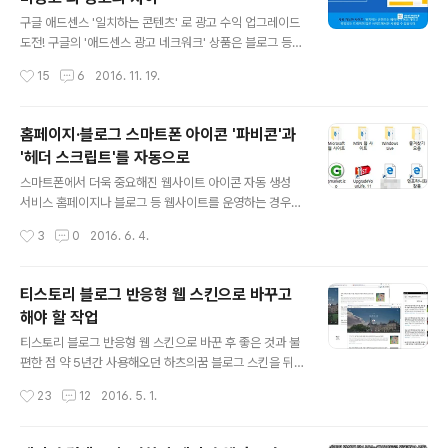
고 익명으로, 글과 사진, 유튜브 등 외부 링크로 컨텐츠를
글 내용
생성하는 방식의 블로그 플랫폼이다. 아직 스마트폰 등에
구글 애드센스 '일치하는 콘텐츠' 로 광고 수익 업그레이드
서 사용할 수 있는 앱의 형태로는 서비스를 하지 않는다. 웹
도전! 구글의 '애드센스 광고 네크워크' 상품은 블로그 등
브라우져에서 간단히 글을 쓰는 플랫폼이므로 어쩌면 앱은
웹사이트와 모바일 앱에서 누구나 수익을 올릴 수 있는 가
작성시간
15
6
2016. 11. 19.
아예 제공하지 않을수도 있겠다. 참고로 텔레그래프에서
장 쉽고 확실한 방법이다. 현재 일반인이 사용할 수 있는 시
사용하는 도메인네..
장에 공개된 광고 네트워크 중 애드센스 보다 수익이 좋은
것은 없다. 이런 이유로 국내에서도 애드센스를 사이트나
홈페이지·블로그 스마트폰 아이콘 '파비콘'과
앱에 장착하는 분들이 많다보니 수익율은 더욱 좋아지고
'헤더 스크립트'를 자동으로
있다. 구글은 여러 실험을 통해 애드센스의 광고 방식 다각
글 내용
화를 꾀하고 있다. 오늘 소개하는 '일치하는 콘텐츠' 광고
스마트폰에서 더욱 중요해진 웹사이트 아이콘 자동 생성
단위는 최근 추가된 새로운 광고 방식으로 사용자 니즈와
서비스 홈페이지나 블로그 등 웹사이트를 운영하는 경우
일치하는 광고를 노출하는 광고라고 생각하면 된다. 애드
해당 홈페이지의 타이틀 만큼이나 중요한 것이 아이콘이
작성시간
3
0
2016. 6. 4.
센스 '일치하는 콘텐츠' 광고 단위? '일치하는 콘텐츠' 광고
다. 특히 스마트폰에서는 특정 웹사이트를 즐겨찾기하는
단위는 보고 있는 컨텐츠와..
경우 일반 앱과 같이 아이콘이 바탕화면에 만들어지므로
아이콘의 중요성은 이전보다 더욱 무게감이 생겼다. 위 이
티스토리 블로그 반응형 웹 스킨으로 바꾸고
미지는 PC에서 즐겨찾기 폴더를 캡쳐한 것이다. 보다시피
해야 할 작업
웹사이트 아이콘인 파비콘(favicon)이 준비되어 있는 사
글 내용
이트는 해당 아이콘이 보이지만 그렇지 않은 곳은 웹브라
티스토리 블로그 반응형 웹 스킨으로 바꾼 후 좋은 것과 불
우저 기본 아이콘이 표시된다. 당연히 아이콘이 있는 경우
편한 점 약 5년간 사용해오던 하츠의꿈 블로그 스킨을 뒤
에 찾기가 더 쉽고, 이 화면은 스마트폰에서도 마찬가지다.
로하고 티스토리가 제공하는 '반응형 웹 디자인' 스킨으로
작성시간
23
12
2016. 5. 1.
Favicon & App Icon Generator MS 윈도우, 구글 안
블로그 디자인을 변경했다. 그동안 사용하던 디자인은 티
드로이드, 애플 iOS 등 다양한..
스토리의 기본 스킨을 상당 부분 수정해서 이용했었다. 5
년전 스킨이다보니 부족한 점들이 많았기 때문이다. 한참