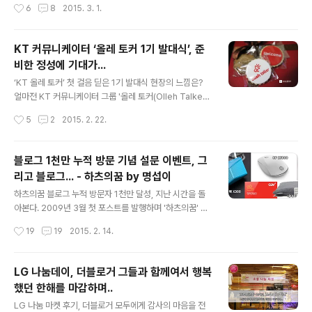
작성시간
6
8
2015. 3. 1.
러면서 이런 실험도 해 보는 것이지 뭐~ 얼마전 티스토리
는 않았지만, 본인이 느끼는 감정을 5점 척도로 선택하는
블로그에 모바일에..
것이어서 꽤 귀찮을 수 있는데 이 정도 참여해 주셨다는 것
이 감사하다. 참여자 분포는 30~40대 남성 분들이 많은
KT 커뮤니케이터 ‘올레 토커 1기 발대식’, 준
참여를 해 주셨다. 해당 설문 결과는 메조미디어 분석 솔루
비한 정성에 기대가...
션 '티버즈(TIBUZZ™)'의 감정지수 고도화 방식 중 일부
글 내용
데이터로 사용될 예정이다. 이렇게 참여해주신 분들 중 선
‘KT 올레 토커’ 첫 걸음 딛은 1기 발대식 현장의 느낌은?
물을 받을 8명의 선정을 하였다. 최대한 공정하게 하기 위
얼마전 KT 커뮤니케이터 그룹 '올레 토커(Olleh Talker)'
해 아래와 같이 추첨을 하였다. 일명 '참여자 멀리 날리
1기 발대식에 다녀왔다 오랫동안 LG 더블로거로 활동하면
작성시간
5
2
2015. 2. 22.
기'을 사용했다. 추첨 과정은 아래와 같다. 먼저 위와 같이
서 기업과의 관계를 생각해 왔었고, 제조사가 아닌 망을 기
참여자 명단을 엑셀..
반으로 하는 이동통신사와는 인연이 없어서 지원했는데 운
이 좋게 선정이 되었다. 이날 발대식에 참석하여 준비된 여
블로그 1천만 누적 방문 기념 설문 이벤트, 그
러가지에 담긴 정성을 보면서 새로운 기운이 솓아오름을
리고 블로그... - 하츠의꿈 by 명섭이
느꼈다. KT 올레 토커는 여러가지 측면에서 의미와 기대를
글 내용
갖게 한다. 처음 접하는 이동통신사와의 조우라는 점, 제조
하츠의꿈 블로그 누적 방문자 1천만 달성, 지난 시간을 돌
사의 눈에 보이는 제품과 달리 일반인이 쉽게 알기 어려운
아본다. 2009년 3월 첫 포스트를 발행하며 '하츠의꿈' 블
통신사업자 만의 독특한 사업 구조를 한발 더 들어가서 알
로그를 시작한 이후, 약 6년 만인 2015년 2월 6일 1천만
작성시간
19
19
2015. 2. 14.
아갈 수 있다는 점이 그렇다. 하나 더, 지난해 단말기유통개
누적 방문자를 기록했다. 13년차 개발자로써 그간 축적해
선법(단통법) ..
둔 개발 관련 자료를 정리할 마음으로 블로그를 시작하였
고, 이후 상황이 변하면서 마음껏 글을 쓰다보니 어느새 개
LG 나눔데이, 더블로거 그들과 함께여서 행복
발자 블로그가 아닌 일반 IT 블로그로써 운영이 되어 가고
했던 한해를 마감하며..
있다. 하츠의꿈 블로그 누적 방문자 1천만 기념 설문 이벤
글 내용
트 주변의 블로그 친구들이 이미 오래전 천만을 넘어서는
LG 나눔 마켓 후기, 더블로거 모두에게 감사의 마음을 전