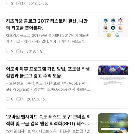
작성시간
8
17
2018. 2. 25.
자 분석을 해 오고 있다. '구글 애널리틱스'는 방문자 유형,
(바로가기)'에 들어가보면 다른 것은 대부분 쉽게 처리가
유입 소스, 유입 검색 ..
되는데 '사이트맵(sitemap)'은 쉽지 않다. 사이트맵은 웹
사이트의 구조 및 페이지 등을 XML 형태의 기록해 놓은 파
하츠의꿈 블로그 2017 티스토리 결산, 나만
일이다. 네이버, 다음, 구글 등의 검색엔진 들은 수많은 링
의 최고를 뽑아본다.
크를 타고 다니면서 페이지를 수집하지만 어딘가에 노출되
글 내용
지 않은 페이지는 알 수 없기 때문에 수집을 할 수 없고, 결
하츠의꿈 블로그, 2017년을 돌아보다 2017년이 어느샌
국 검색 결과에 노출되지 않는다. 웹사이트에 사이트맵 파
가 지나고 새해가 시작되었다. 언제나 바쁜 마음으로 하루
일이 있다면 그것을 참고하기 때문에 사이트 운영자가 원
하루를 지내다보니 지난날을 돌아볼 겨를없이 새해를 맞이
작성시간
9
2
2018. 1. 8.
하는 페이지를 모두 검색엔진이 가져갈 수 있도록 할 수 있
하였다. 나의 분신이라 생각하는 하츠의꿈 블로그(바로가
다. 네이버 웹마스터 도..
기)도 어떤 모습으로 한해를 지냈는지 생각하지 못했는데,
이런 마음을 알았는지 티스토리가 내 블로그를 결산해 주
어도비 제휴 프로그램 가입 방법, 포토샵 학생
어 지난 한해를 돌아볼 수 있었다. 2017년 하츠의꿈 블로
할인과 블로그 광고 수익 도움
그 결산 바로가기 → 2017년 하츠의꿈 블로그를 티스토리
글 내용
가 결산해 준 내용을 살펴보았다. IT 블로그라고 자부하는
새로운 블로그 수익, 어도비 제휴프로그램 (Adobe Affili
만큼 역시나 'IT 인터넷'과 'IT 제품리뷰' 카테고리에 글이
ate Program) 가입 방법어도비(Adobe)에서 새로운 제
많았다. 139개 글을 작성하여 '상위 5% 부지러너', '100
휴 프로그램(Adobe Affiliate Program)을 시작한다.
작성시간
8
4
2017. 3. 16.
+포스팅'에 선정되었다. 하루 한개 포스팅을 하는 분들도
어도비 社는 포토샵, 프리미어, 라이트룸, 일러스트레이터
많아서 나는 그리 많..
등 사진 및 영상을 다루는 분들에게는 필수적으로 사용하
는 프로그램을 제공하는 기업이다. 하지만 어도비 프로그
'모바일 웹사이트 속도 테스트 도구' 모바일 최
램이 워낙 고가이다보니 이를 해결하고자 몇년전부터는 A
적화 및 구글 검색 엔진 최적화(SEO) 테스트
dobe Creative Cloud, Adobe Stock, Adobe Doc
글 내용
'think with Google'
ument Cloud 등의 서비스를 선보이면서 정액제 서비스
'모바일 웹사이트 속도 테스트 도구' 내 웹사이트는 검색엔