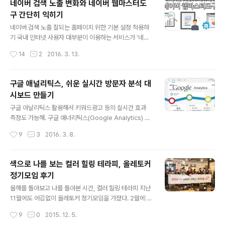
네이버 검색 노출 변화와 네이버 웹마스터도
전부터 반응형 웹 스킨을 사용하고 싶었지만 구글 애드센
구 간단히 익히기
스 설정도 그렇고, 귀찮기도 해서 미뤄오다가 어젯밤에 무
글 내용
작정 바꿔버렸다. '반응형 웹 디자인(Responsive Web
네이버 검색 노출 잘되는 홈페이지 위한 기본 설정 적용하
Design)'이란 PC나 모바일 등 웹을 이용하는 기기(디바
기 국내 인터넷 사용자 대부분이 이용하는 서비스가 '네이
이스)나 웹브라우저의 화면 크기에 최적으로 보일 수 있도
버'다. 그렇다보니 네이버에 대해 어떤 말을 하더라도 내가
작성시간
14
2
2016. 3. 13.
록 스스로 반응하여 형태를 바꾸는 것을 말한다. 즉, 가로 1
온라인에 작성한 컨텐츠가 네이버에서 노출되지 않으면 누
920 해상도로 웹 화면을 볼..
구에게도 보여지기 어렵다. 몇년전부터 페이스북 등 SNS
를 통해 지인들이 추천하는 컨텐츠를 이용하면서 네이버의
구글 애널리틱스, 쉬운 실시간 방문자 분석 대
영향력이 줄어들었다고는 하지만 아직까지 네이버 메인과
시보드 만들기
검색을 통해 정보를 얻는 수는 전체의 50%를 넘을 것으로
글 내용
예상된다. 이는 일반 기업의 홈페이지 뿐 만 아니라 언론사
구글 아날리틱스 활용해서 키워드광고 등의 실시간 효과
도 마찬가지여서 기사가 네이버에서 노출되지 않으면 언론
측정도 가능해. 구글 애너리틱스(Google Analytics) 서
사 온라인 페이지의 사용자 감소로 이어지기 때문에 언론
비스는 무료로 이용이 가능하면서도 기능이 매우 막강하
작성시간
9
3
2016. 3. 8.
장악 등 논란이 여전한 상태다. 네이버의 검색에 자사의 홈
여, 이를 이용하여 사이트 방문자 분석, 키워드광고 분석,
페이지나 블로그 등이 노출되는 것은 네이버..
배너 효과 측정 등 많은 곳에 이용되고 있다. 구글 애드워즈
로 광고를 집행하거나 구글 애드센스로 광고 수익을 올리
색으로 나를 보는 컬러 힐링 테라피, 올레토커
는 분이라면 구글 애널리틱스와 연동하여 광고효과 측정
정기모임 후기
또는 광고 수입 최적화 등에 활용할 수 있다. 본 블로그에도
글 내용
구글 애널리틱스 분석을 위한 코드를 삽입해 두고 방문자
올해를 돌아보고 나를 돌아본 시간, 컬러 힐링 테라피 지난
를 분석하고 있다. 이를 토대로 실시간 방문자 분석 대시보
11월에도 어김없이 올레토커 정기모임을 가졌다. 2월에 처
드 만드는 방법을 설명한다. 구글 애널리틱스를 활용하면
음 발대식을 했으니 이제 10번째 정기모임이 되겠다. 이제
작성시간
9
0
2015. 12. 5.
현재 내 사이트 또는 블로그에 얼마나 많은 사람이 접속해
는 맴버 대부분 격이 없을 정도로 친해져서 무엇을 하든지