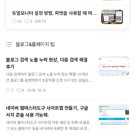
다.
듀얼모니터 설정 방법. 피벗을 사용할 때 마우
스 이동 위치 맞추기
26
3
조회
13
블로그&홈페이지 팁
분류 전체보기
주요 글 목록
블로그 검색 노출 누락 현상, 다음 검색 해결
후기
글 내용
다음 검색에서 블로그 검색 노출 누락 현상 해결! 10여년
간 블로그를 운영하면서 방문자를 신경 쓰지 않는 분들은
많지 않을 것이다. 취미로 운영하는 분들도 방문자가 늘면
작성시간
7
8
2018. 10. 8.
반가운 것은 사실이다. 티스토리 방문자의 경우 구글 애드
워즈를 통한 광고 수익이 만만치 않고, 방문자 수에 따라 홍
보 효과를 가늠하기 때문에 더욱 신경이 쓰인다. 얼마전부
네이버 웹마스터도구 사이트맵 만들기, 구글
터 블로그 방문자가 조금 줄어들었다는 생각이 들어서 확
서치 콘솔 사용 가능해.
인해보니 다음(Daum.net)에서의 방문자 유입이 사라졌
글 내용
다는 것을 알았다. 네이버에 비해 다음 검색 유입이 매우 작
네이버 웹마스터도구 사이트맵 자동 생성 및 등록 내 블로
아서 놓치고 있었다. 블로그 검색 노출 누락 현상 확인 필자
그 또는 홈페이지 등을 네이버에 등록한 후 제대로 내 콘텐
는 '구글 애널리틱스'를 티스토리 블로그에 연동하여 방문
츠를 수집해 가는 지 확인하기 위해 '네이버 웹마스터 도구