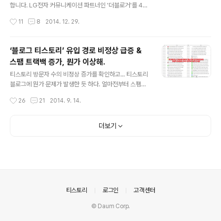
것을 보면서 내 블로그에서도 그 숫자를 볼 수 있을까하는
합니다. LG전자 커뮤니케이션 파트너인 '더블로거'를 4년
생각을 했었는데 어느새 그 순간을 보게 되었다. 이에 의미
째하면서 더블로거 마지막 정기모임은 한해를 마무리하는
작성시간
11
8
2014. 12. 29.
있는 이벤트를 하고 싶었지만 그닥 떠오르는 아이디어가
여러 행사 중 뜻깊은 행사로 손에 꼽힌다. 한해 동안 함께
없어서 간단한 설문에 ..
했던 블로그 친구들이 다음 해에는 같이 할 수 없을 수 있으
니 그렇고, LG전자 운영진 또한 여럿 바뀌게 되니 그렇다.
‘블로그 티스토리’ 유입 경로 비정상 급증 &
특히 몇년전부터는 'LG 나눔데이'라는 타이틀을 걸고 자선
스팸 트랙백 증가, 뭔가 이상해.
행사를 하고 있어서 더욱 의미가 깊어진다. 올해 2014년
글 내용
의 LG 나눔데이는 '소셜 나눔 마켓(Flea Market)'이라는
티스토리 방문자 수의 비정상 증가를 확인하고... 티스토리
제목으로 물품을 기부하는 분들이 직접 나와서 판매까지
블로그에 뭔가 문제가 발생한 듯 하다. 얼마전부터 스팸으
하는 이벤트로 진행을 하였다. 매년 작은 몇몇 물품을 내놓
로 판단되는 트랙백이 하루에 수십개씩 달리다가 오늘은
작성시간
26
21
2014. 9. 14.
으면 그것을 팔아 특정 단체에 기부를 했는데 이번에는 직
방문자가 급증하여 유입경로를 확인해 보니, 알 수 없는 해
접 판매를 한다..
외 사이트에서의 유입이 유입경로 50여 페이지까지를 꽉
채우고 있다. 현재 유입경로는 다시 정상적인 사이트로 돌
더보기
아왔지만 약 30여분간 1,000 정도의 무의미한 방문이 있
었던 것으로 보인다. 위에서 보이는 바와 같이 티스토리 블
로그 관리자 화면의 유입로그 메뉴 1페이지부터 50페이지
까지 비정상적인 유입 사이트가 보인다. 유입사이트 링크
를 클릭해서 들어가보면 모두가 다 해외 사이트이고 유입
사이트라면 당연히 있어야 할 내 블로그 페이지의 링크가
의안내
티스토리
로그인
고객센터
유입 경로 페이지에 존재하지 않는다. 즉..
© Daum Corp.