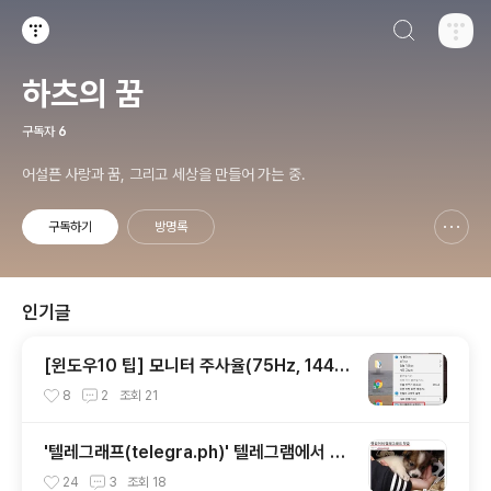
검색하기
티스토리
하츠의 꿈
구독자
6
어설픈 사랑과 꿈, 그리고 세상을 만들어 가는 중.
구독하기
방명록
신고하기 레이어
열기
인기글
[윈도우10 팁] 모니터 주사율(75Hz, 144H
z) 설정 방법
8
2
조회
21
'텔레그래프(telegra.ph)' 텔레그램에서 만
든 익명 블로그, 자유와 권한의 사이를 비집
24
3
조회
18