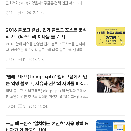
로 원하는 프로그램을 이용할 수 있도록 하면서 고객 접근
진최적화(SEO)되었을까? 구글은 검색 엔진 서비스다. 그
성을 높이고 있다.오늘 소개하는 '어도비 제휴 프로그램'은
런 서비스에서 좋아하는 홈페이지는 무엇일까? 이런 것에
작성시간
11
4
2017. 2. 4.
온라인 매체, 블로그, 홈페이지 등 온라인으로..
대응하는 방식을 검색엔진최적화(SEO) 작업이라 한다. 구
글은 이런 것을 확인하고 적용할 수 있도록 분석 및 웹마스
터 도구들을 다양하게 제공하고 있다. 이렇게 함으로써 인
2016 블로그 결산, 인기 블로그 포스트 분석
터넷 전체를 좀 더 '구글'스럽게 바꾸려는 의도가 있기도 하
리포트(티스토리 & 다음 블로그)
다. 하지만, 내 블로그 또는 홈페이지가 검색엔진에 잘 만
글 내용
걸릴 수 있다면 그보다 좋을수가 있겠는가. 구글에서 제공
2016 한해 이슈를 반영한 인기 블로그 포스트를 분석하
하는 사이트 친화도 체크 서비스인 'think with Googl
다. 카카오는 티스토리 블로그와 다음 블로그의 한해를 돌
e'에서 블로그 또는 홈페이지를 확인해보면 얼마나 검색에
아볼 수 있는 2016 블로그 결산을 공개했다.(바로가기) 전
작성시간
18
11
2017. 1. 7.
진에 최적화되었는지 알 수 있다. 특히 모바일 디바이스에
체 블로그의 이슈를 알아보는 결과 리포트와 개별 블로그
대한 친화도를 확인할 ..
를 돌아볼 수 있는 [내 블로그 결산하기] 기능도 제공하고
있어서 해당 서비스를 이용하는 분들은 관심가져 볼 만 하
'텔레그래프(telegra.ph)' 텔레그램에서 만
다. 네이버 블로그 서비스가 워낙 대중적이다보니 티스토
든 익명 블로그, 자유와 권한의 사이를 비집
리와 다음블로그를 어색하게 생각하는 분들이 많을 것이
글 내용
다.
다. 이번 공개한 정보를 보면 이들 역시 크게 다르지 않다는
익명 블로그 '텔레그래프(telegra.ph)'의 특징과 주의사
것을 알 수 있울 것이다. 티스토리 X 다음블로그 2016 블
항 보안이 강한 것으로 알려진 메신저 앱 '텔레그램(telegr
로그 결산 티스토리 블로그 결산하기 다음 블로그 결산하
am)'에서 '텔레그래프(telegra.ph)'라는 익명 블로그 서
작성시간
24
3
2016. 11. 24.
기 티스토리 x 다음 블로그 2016년 블로그 결산 해당 페이
비스를 오픈하였다. 웹브라우저를 통해 텔레그래프 서비스
지에 들어가보면 2016년 한해..
에 접속하면 일반적으로 항상 있는 로그인, 회원가입, 서비
스소개 등의 메뉴가 전혀 없이, 덩그라니 글쓰기 만 있는 화
구글 애드센스 '일치하는 콘텐츠' 사용 방법 &
면이 바로 나타난다. 텔레그래프는 그렇게 로그인하지 않
비광고 와 광고의 차이