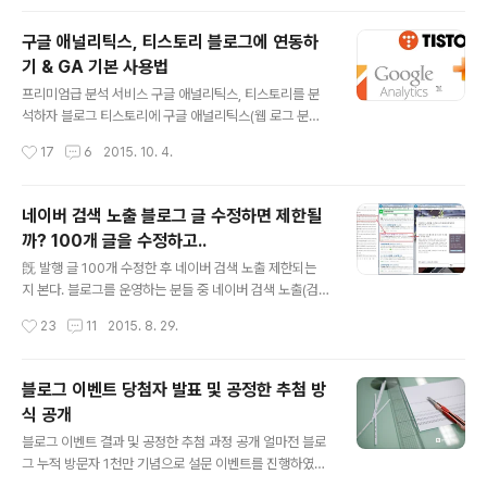
있는 지, 그들이 어떤 경로로 ..
불편함이 없을 정도다. 이날은 '힐링 테라피'라는 다소 낯선
주제로 행사가 진행이 되었지만 믿음이 있기에 마음 편하
구글 애널리틱스, 티스토리 블로그에 연동하
게 모임 장소에 도착했다. 올레토커 모임 때는 비가 오는 경
기 & GA 기본 사용법
우가 많아서 항상 살짝 긴장이 된다. 다행히도 이날 모임은
글 내용
날씨가 나쁘지 않았다. 행사 장소에 도착하니 이미 여러 맴
프리미엄급 분석 서비스 구글 애널리틱스, 티스토리를 분
버들이 먼저 도착해 있었다. 제주도로 직장이 옮겨간 라디
석하자 블로그 티스토리에 구글 애널리틱스(웹 로그 분석)
오키즈(바로가기) 님이 먼저 와 있었다. 비행기타고 오가느
과 네이버 애널리틱스 플러그인으로 추가되었다. 최근 반
작성시간
17
6
2015. 10. 4.
라 쉽지 않은 여행일 것이다. 빨간 고추장 모자의 바람나그
응형 스킨 추가와 HTML/CSS 편집 기능 추가가 되었고,
네(바로가기) 님도 눈..
플러그인 관련 업데이트는 오랜만이어서 무척 반가웠다.
항간에 카카오로 변신한 후 티스토리도 접는 것 아니냐는
네이버 검색 노출 블로그 글 수정하면 제한될
의혹은 잠시 접어둘 수 있을 듯 하다. 구글 애널리틱스는 무
까? 100개 글을 수정하고..
료로 이용할 수 있는 웹 로그 분석 서비스 중에서는 최고라
글 내용
할 수 있다. 블로그 방문자 통계, 유입 경로, 접속 국가 정보
旣 발행 글 100개 수정한 후 네이버 검색 노출 제한되는
등 블로그를 운영하는 데 도움이 되는 분석 정보를 다양하
지 본다. 블로그를 운영하는 분들 중 네이버 검색 노출(검색
게 받을 수 있어서 티스토리 블로그 운여하는 분들이라면
결과에 자신의 글이 보여지는 것)에 신경을 쓰는 분들이 많
작성시간
23
11
2015. 8. 29.
꼭 사용해보시라 권하고 싶다. 구글 애널리틱스는 방문자
다. 네이버는 국내 인터넷 검색의 약 70% 가량을 점유하
분석, 실시간 방문자 모니터링,..
고 있으니 블로그 방문자를 생각하는 분이라면 어쩔 수 없
는 일이다. 네이버 검색 노출에 너무 신경을 쓰다보니 여러
블로그 이벤트 당첨자 발표 및 공정한 추첨 방
가지 진실 아닌 진실들이 많다. 오늘은 네이버 검색 결과에
식 공개
잘 노출되던 블로그의 글을 수정하면 노출에서 제외된다는
글 내용
말이 있어서 실험을 해 보았다. 굳이 실험할 것 까지 있냐는
블로그 이벤트 결과 및 공정한 추첨 과정 공개 얼마전 블로
분이 있을 수 있는데 엄밀히 말하자면 구글 애드센스 광고
그 누적 방문자 1천만 기념으로 설문 이벤트를 진행하였고
위치를 바꾸면서 어쩔 수 없이 글을 수정하게 된 것이다. 그
54명이 참여를 해 주셨다. 이벤트 설문이 복잡하거나 하지