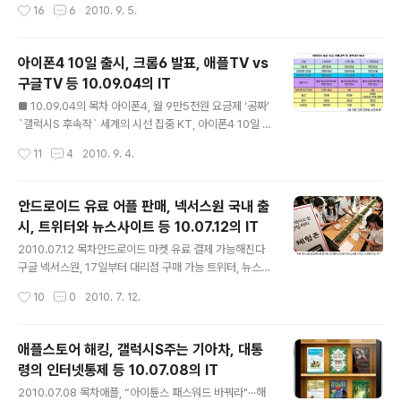
작성시간
16
6
2010. 9. 5.
정보유출 사고가 지속적으로 늘어나고 있다는 것이다. 새
2010] 너도나도 ‘스마트TV’…세계 TV 시장 승부처 무게
로운 정책을 시행할 때는 그 문제점..
이동 독일 'IFA 2010' 개막…최대 화제작은? 나무를 칭칭
감고 기어 오르는 뱀로봇! ■ 아이폰 `짝퉁` 만들던 중국,
아이폰4 10일 출시, 크롬6 발표, 애플TV vs
애플에 도전장 이데일리 기사보기 짝퉁이나 만들어 팔던
구글TV 등 10.09.04의 IT
중국회사들이 이젠 실력으로 붙어보자고 한다. 중국의 화
글 내용
웨이는 10만원대(100~200 달러 추정)의 안드로이드폰
■ 10.09.04의 목차 아이폰4, 월 9만5천원 요금제 ‘공짜’
을, 마찬가지로 중국의 ZTE는 태블릿PC를 기존 가격의
`갤럭시S 후속작` 세계의 시선 집중 KT, 아이폰4 10일 출
절반 가격에 판매를 한다고 한다. 안드로이드OS는 공개되
시…가격은 3GS와 동일 구글, 3배 빠른 '크롬6' 브라우저
작성시간
11
4
2010. 9. 4.
어 있는 OS이고 누구나 마음 만 먹으로 바로 개발을 할 수
발표 구글코리아, '한국형' 버리고 '글로벌' 선택 'TV란?'
..
애플과 구글의 다른 시선 ■ 아이폰4, 월 9만5천원 요금제
‘공짜’ ZDNET 기사보기 KT에서 95,000원/월 하는 i-프
안드로이드 유료 어플 판매, 넥서스원 국내 출
리미엄 스마트폰 요금제를 사용할 경우 아이폰4 16GB를
시, 트위터와 뉴스사이트 등 10.07.12의 IT
무료로 제공한다고 한다. i-프리미엄 스마트폰 요금제는 음
글 내용
성 800분, 문자 300건, 데이터 3GB를 제공하는 상품이
2010.07.12 목차안드로이드 마켓 유료 결제 가능해진다
다. 나는 옵티머스Q(LG U+)를 지난 6월에 구입했다. OZ
구글 넥서스원, 17일부터 대리점 구매 가능 트위터, 뉴스
스마트55 요금제를 사용하는 조건으로 옵티머스Q를 무료
소비의 핵심 채널 LG U+ ‘온국민은 yo’ 출시 10일만에 2
작성시간
10
0
2010. 7. 12.
로 받았다. OZ스마트55 요금제는 ..
만 돌파 소셜게임(SNG) 놀라운 상승세… 게임산업 패러다
임 바뀌나 베일벗는 차세대 애플TV, 유료 TV프로그램도
판다? ■ 안드로이드 마켓 유료 결제 가능해진다 - [위로]
애플스토어 해킹, 갤럭시S주는 기아차, 대통
디지털데일리 기사보기 구글코리아가 7월 중에 구글 체크
령의 인터넷통제 등 10.07.08의 IT
아웃을 도입하여 국내 이용자도 유료 어플을 이용할 수 있
글 내용
게 한다고 한다. 갤럭시S/옵티머스Q/넥서스원과 같은 안
2010.07.08 목차애플, “아이튠스 패스워드 바꿔라"···해