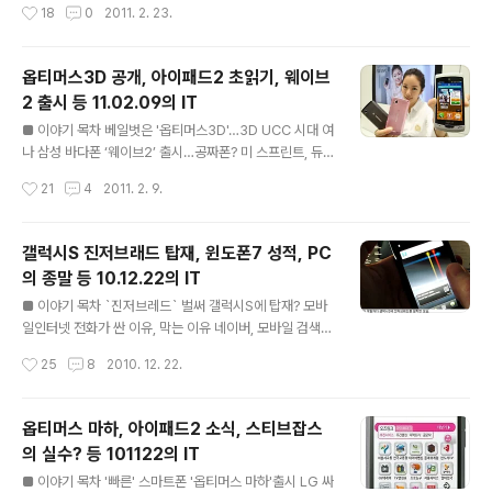
작성시간
18
0
2011. 2. 23.
들이 많은 만큼 권장희 소장의 말에 일정 부분 동의한다. K
中 발칵 상술에 찌드는 SNS…'믿을 수 없는' 입소문 되나
T&G 같은 담배제조사..
‘삼성의 반격’ 8.9인치 갤럭시탭 내달 시판 ■ 한국MS, 올
해 말 2세대 윈도우 폰 7 망고 버전 국내 출시 보드나라 기
옵티머스3D 공개, 아이패드2 초읽기, 웨이브
사보기 지난 21일 한국MS는 모바일 플랫폼 '윈도우 폰
2 출시 등 11.02.09의 IT
7'에 대한 미디어 브리핑 행사를 가졌다. 올해 하반기에 출
글 내용
시 예정인 윈도우폰7의 다음 버전에 대한 소개와 개발자를
■ 이야기 목차 베일벗은 '옵티머스3D'…3D UCC 시대 여
위한 전략과 목표를 말했다.본 기사에 윈도우폰7에 대한
나 삼성 바다폰 ‘웨이브2’ 출시…공짜폰? 미 스프린트, 듀
설명과 노키아와의 관계 등을 자세하게 설명하고 있으며,
얼 스크린 안드로이드폰 발표 LG전자, '옵티머스 2X' 체험
작성시간
21
4
2011. 2. 9.
발표회 동영상도 있으니 윈도우폰7에 대해 궁금하다면 참
행사 실시 애플, 아이패드2 생산…출시 초읽기 웹기반 안드
고..
로이드 마켓 보안 위협 경고 베일 벗은 아이덴티티 크론,
'허니컴 지원은 후속 모델에서' ■ 베일벗은 '옵티머스3
갤럭시S 진저브래드 탑재, 윈도폰7 성적, PC
D'…3D UCC 시대 여나 아시아경제 기사보기 관심이 집중
의 종말 등 10.12.22의 IT
되던 LG의 새로운 스마트폰인 옵티머스3D가 공개됐다.
글 내용
후면에 2개의 카메라를 장착하여 3D영상을 촬영할 수 있
■ 이야기 목차 `진저브레드` 벌써 갤럭시S에 탑재? 모바
으며, 안경 없이 3D영상을 감상할 수 있는 디스플레이 등
일인터넷 전화가 싼 이유, 막는 이유 네이버, 모바일 검색광
이 새롭다. 얼마전 공개한 옵티머스패드에도 3D기술을 적
고 유료화…시장 선점 나서 윈도폰7 첫 성적표…6주에 15
작성시간
25
8
2010. 12. 22.
용한 것으로 보아 LG가 차세대 무기로 3D를 강력하게 미
0만대 판매 팬택 `베가엑스` PC와 속도경쟁 팬택 “5년내
는 느낌이다. LG ..
PC 종말”…P의 법칙? ■ `진저브레드` 벌써 갤럭시S에
탑재? 디지털타임스 기사보기 구글 안드로이드 OS 2.3
옵티머스 마하, 아이패드2 소식, 스티브잡스
(진저브래드) 소스코드가 공개되자, 실력있는 개발자들이
의 실수? 등 101122의 IT
발빠르게 진저브래드를 스마트폰에 설치하고 있다. XDA
글 내용
포럼이라는 개발사 사이트에서는 만들어진 각 디바이스별
■ 이야기 목차 '빠른' 스마트폰 '옵티머스 마하'출시 LG 싸