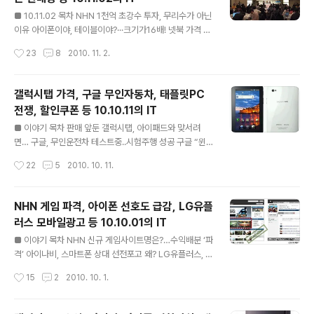
기를 맞고 있다. 스카이프 및 얼마전 아이폰 앱으로 등장한
글 내용
수다폰 어플 등이 3G나 WiFi를 이용한 무료 전화를 가능
■ 10.11.02 목차 NHN 1천억 초강수 투자, 무리수가 아닌
케 하고 있다. 스마트폰은 인터넷이 가능하기 때문에 굳이
이유 아이폰이야, 테이블이야?···크기가16배! 넷북 가격 일
이동통신사의 음성 통신망을 이용하지 않더라도 어플을 이
년새 최고 50% `뚝` 안드로이드 판매량, 아이폰에 2:1 비
작성시간
23
8
2010. 11. 2.
용하여 통화가 가능하다. 이것이 실제 구현되고 있는 것이
율로 앞섰다 “검색이 효자”…다음, 3분기만에 전년 매출 육
다. 이동통신사가 FMC 등..
박 LGD, '테두리 4mm' 디스플레이 개발 ■ NHN 1천억
초강수 투자, 무리수가 아닌 이유 ZDNET 기사보기 네이
갤럭시탭 가격, 구글 무인자동차, 태플릿PC
버를 운영하는 NHN이 스마트폰 게임에 1천억원을 투자한
전쟁, 할인쿠폰 등 10.10.11의 IT
다고 밝혔다. 스마트폰 시장이 형성되어 있고 앞으로도 더
글 내용
욱 성장할 것으로 기대되기 때문에 제대로 만 자리를 잡는
■ 이야기 목차 판매 앞둔 갤럭시탭, 아이패드와 맞서려
다면 지금의 온라인 게임 못지 않은 금맥이 될 수 있다. 하
면… 구글, 무인운전차 테스트중..시험주행 성공 구글 “윈
지만, 우려스러운 것은 스마트폰으로 대변되는 모바일 시
도폰7?, 더이상의 모바일 플랫폼은 필요없다” 태블릿PC
작성시간
22
5
2010. 10. 11.
장에 군침을 흘리는 곳이 적지 않다는 것이다. 기사의 내용
전쟁 관건은 보조금과 망품질! "손가락이 마우스"…멀티터
데로..
치 마우스패드 등장 스마트폰 대전 4개월… 갤럭시S, 아이
폰4 눌렀다 [쿠폰찜 소식] 다이아몬드 목걸이 17만원 5천
NHN 게임 파격, 아이폰 선호도 급감, LG유플
원 판매 ■ 판매 앞둔 갤럭시탭, 아이패드와 맞서려면… Z
러스 모바일광고 등 10.10.01의 IT
DNET 기사보기 갤럭시탭이 출시를 앞두고 이런저런 조율
글 내용
로 얘기가 많다. 일단 미국 시장에 진출하면서 아이패드와
■ 이야기 목차 NHN 신규 게임사이트명은?…수익배분 ‘파
의 경쟁에 대한 이야기가 많다. 갤럭시탭이 아이패드보다
격’ 아이나비, 스마트폰 상대 선전포고 왜? LG유플러스, 모
저렴한 가격으로 출시할 것을 예측했는데 399달러의 가격
바일 광고 사업 진출 아이폰4 시즌2 개통 연기…불만 폭주
작성시간
15
2
2010. 10. 1.
에 출시한다는 소식에 실망스럽다는 분위기다. 삼성은 핵
안드로이드 선호도, 7% ↑…iOS는 12% ↓ 검색, 모바일
심 부품인 반도체와 디스플레이를 자체 제..
을 통해 진화하고 영향력 더욱 커진다 ■ NHN 신규 게임
사이트명은?…수익배분 ‘파격’ ZDNET 기사보기 네이버