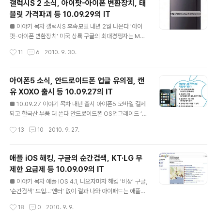
갤럭시S 2 소식, 아이팟-아이폰 변환장치, 태
를 운영하는 NHN의 행보가 심상치 않다. 얼마전 블로그
블릿 가격파괴 등 10.09.29의 IT
간담회에서는 네이버가 소셜로 간다고 비전을 말하더니 획
글 내용
기적인 게임 채널링 사이트 '플레이넷' 소식을 전하고 있다.
■ 이야기 목차 갤럭시S 후속모델 내년 2월 나온다 '아이
채널링 관련 게임사이트 '플레이넷'은, - 외부 게임사가 참
팟-아이폰 변환장치' 미국 상륙 구글의 최대경쟁자는 MS
여하여 다양한 게임을 한곳에서 즐길 수 있고, - 플레이넷
빙…윈도폰7이 빙 살린다? 세계 최초 풀HD 3D 노트북 나
작성시간
11
6
2010. 9. 30.
에서 발생하는 수익을 게임사 7, NHN 3으로 분배 - 적극
왔다 태블릿PC 가격파괴 시작되나 LG U+ ‘데이터 무제
적인 영업으로..
한 서비스’ 돌입 선언 ■ 갤럭시S 후속모델 내년 2월 나온
다 파이낸셜뉴스 기사보기 갤럭시S의 후속 모델인 가칭
아이폰5 소식, 안드로이드폰 업글 유의점, 캔
'갤럭시S 2(i9200))'가 내년 2월에 출시된다. 내년 1월에
유 XOXO 출시 등 10.09.27의 IT
열릴 CES2011에 첫선을 보이고 바로 출시를 한다는 것이
글 내용
다. 아직 사양에 대해서는 발표하지 않았지만, 안드로이드
■ 10.09.27 이야기 목차 내년 출시 아이폰5 모바일 결제
OS 3.0(진저브래드)가 탑재될 것이고, 2GHz CPU, 1G
되고 한국산 부품 더 쓴다 안드로이드폰 OS업그레이드 ‘임
B 메모리, 4GB 롬 등이 적용될 것으로 예상하고 있다. 삼
박’, 내가 산 유료 앱은 어떻게? LG U+, HD 동영상 특화폰
작성시간
13
10
2010. 9. 27.
성전자는 갤럭시S의 성공을 발판 삼아 한번 더 드라이브를
‘캔유 XOXO’ 선봬 케이블TV, 지상파 광고부터 중단? 보
걸려는..
급형 백신 12월부터 대국민 서비스 소셜커머스 정보 한 자
리에 ■ 내년 출시 아이폰5 모바일 결제되고 한국산 부품
애플 iOS 해킹, 구글의 순간검색, KT·LG 무
더 쓴다 mk뉴스 기사보기 아이폰4가 출시된지 얼마되지
제한 요금제 등 10.09.09의 IT
도 않았는데 벌써 아이폰5에 대한 기사가 나오기 시작했
글 내용
다. 그만큼 이슈와 관심이 많다는 것이겠지. 애플이 인수합
■ 이야기 목차 애플 iOS 4.1, 나오자마자 해킹 '비상' 구글,
병한 회사를 토대로 아이폰5의 기능을 예측하고 있다. - 한
'순간검색' 도입…'엔터' 없이 결과 나와 아이패드는 애플T
국 T머니와 같은 '모바일 결제' 기능 탑재 - 영상통화 페이
V의 ‘징검다리’? KT도 3G 데이터 무제한 도입…월 5.5만
작성시간
18
0
2010. 9. 9.
스타임 기능 대폭 향상 - 각국 1위 사업자와 제휴 - 삼성의
원 이상 정액제 대상 다음, 이미지 검색 뷰어개편…편의성