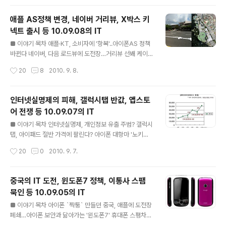
제..
강화 ■ 애플 iOS 4.1, 나오자마자 해킹 '비상' 아이뉴스24
기사보기 애플이 아이폰 해킹을 막기 위해 내놓은 iOS 4.1
애플 AS정책 변경, 네이버 거리뷰, X박스 키
버전이 나오자마자 취약점이 발견되었고 이를 발견한 Pod
넥트 출시 등 10.09.08의 IT
2g 라는 해커는 탈옥 프로그램 개발에 착수한다고 한다.
글 내용
이를 발견한 해커는 Pod2g 뿐이 아닌 것으로 알려져 있어
■ 이야기 목차 애플·KT, 소비자에 '항복'..아이폰AS 정책
귀추가 주목되고 있다. 당연히 애플측에게는 걱정거리겠지
바뀐다 네이버, 다음 로드뷰에 도전장…거리뷰 선봬 케이블
만, iOS 4.1 버전을 사용하는 아이폰·아이팟 사용자에게는
TV방송 지상파 동시중계 못한다 한국MS, 동작인식기기
작성시간
20
8
2010. 9. 8.
또 다른 기회일 수도 있지 않을까? ■ 구글..
‘키넥트’ 11월19일 출시 약정 노예들 '스마트폰 태풍' 몰고
온다 스카이프에 '10명과 화상회의' 기능 ■ 애플·KT, 소비
자에 '항복'..아이폰AS 정책 바뀐다 머니투데이 기사보기
인터넷실명제의 피해, 갤럭시탭 반값, 앱스토
아이폰4를 출시하는 시점부터 아이폰의 AS를 KT가 아닌
어 전쟁 등 10.09.07의 IT
애플 AS센터에서 접수를 한다고 한다. 또한, 그동안 지적
글 내용
이 심했던 맞교환 방식의 AS도 조금 개선이 되는 듯 하다.
■ 이야기 목차 인터넷실명제, 개인정보 유출 주범? 갤럭시
이런 것이 기사로 나올 수 있는 이유는 그동안 애플의 AS
탭, 아이패드 절반 가격에 팔린다? 아이폰 대항마 '노키아
가 너무 좋지 않았기 때문이지. 한국에 들어와 있는 외국 기
N8', 이달말 나온다 통신3사 "이젠 앱스토어 전쟁" 네이
작성시간
20
0
2010. 9. 7.
업들은 우리나라 정서는 상관없이 자기네 방식에 맞춰서
버-다음, 모바일광고 승자는? 겉보기엔 카트라이더, 해보
사용하..
면 바다이야기? ■ 인터넷실명제, 개인정보 유출 주범? ZD
NET 기사보기 엄청 시끄럽던 인터넷실명제가 시작된지도
중국의 IT 도전, 윈도폰7 정책, 이통사 스팸
2년이 넘어가고 있다. 이명박 정부와 시작을 같이 했으니
묵인 등 10.09.05의 IT
기간 따지기가 쉽네. 국회 최문순 의원은 인터넷 실명제 도
글 내용
입 이후 개인정보침해 신고가 53%, 주민번호의 해외 노출
■ 이야기 목차 아이폰 `짝퉁` 만들던 중국, 애플에 도전장
이 432% 증가했다고 밝혔다. 상대적으로 보안이 취약한
폐쇄…아이폰 보안과 닮아가는 '윈도폰7' 휴대폰 스팸차단
중소규모 사이트까지 인터넷실명제를 확대하다보니 개인
이용률 6.7% '불과'... "이통사, 매출감소 우려 때문" [IFA