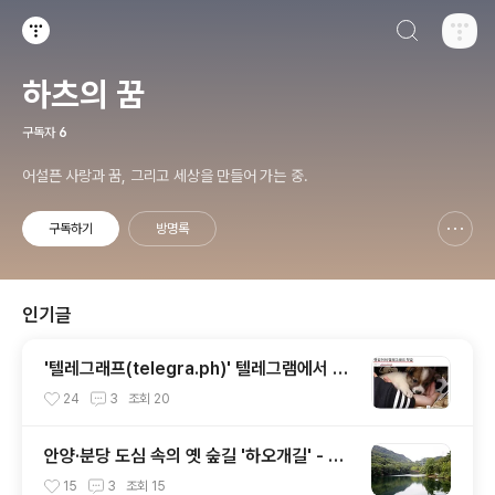
검색하기
티스토리
하츠의 꿈
구독자
6
어설픈 사랑과 꿈, 그리고 세상을 만들어 가는 중.
구독하기
방명록
신고하기 레이어
열기
인기글
'텔레그래프(telegra.ph)' 텔레그램에서 만
든 익명 블로그, 자유와 권한의 사이를 비집
24
3
조회
20
다.
안양·분당 도심 속의 옛 숲길 '하오개길' - 안
양·분당 드라이브 코스 추천
15
3
조회
15