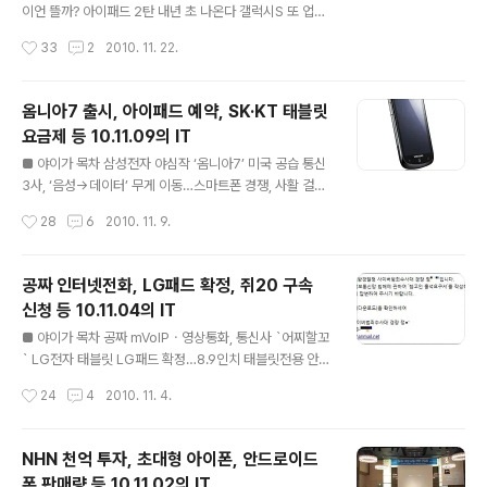
'커스텀롬'이 인터넷에 돌고 있으며, 비교적 간단한 설치 툴
이언 뜰까? 아이패드 2탄 내년 초 나온다 갤럭시S 또 업
도 제공이 되어 준전문가급 사용자에게도 관심을 끌고 있
글?…삼성전자 '시름' 스티브 잡스, 이번엔 당신이 틀렸습
작성시간
33
2
2010. 11. 22.
다. 유럽판 갤럭시S I-9000, 넥서스원, HTC HD2 용 진
니다 KT, 스마트폰 테이크 출시 진화하는 스팸메일, '블록
저브레드 롬이 제작되어..
25'로 막는다 ■ '빠른' 스마트폰 '옵티머스 마하'출시 LG
싸이언 뜰까? 한경닷컴 기사보기 LG에서 텍사스인스트루
옴니아7 출시, 아이패드 예약, SK·KT 태블릿
먼트의 'OMAP3630' CPU를 탑재한 옵티머스 마하를
요금제 등 10.11.09의 IT
선보였다. 이 폰은 음성 통화칩과 멀티미디어 칩 두개가 들
글 내용
어 있어서 구동속도가 빠르며 사용하지 않는 칩은 활성화
■ 야이가 목차 삼성전자 야심작 ‘옴니아7’ 미국 공습 통신
되지 않아서 배터리 소모가 적다고 전한다. 옵티머스 마하
3사, ‘음성→데이터’ 무게 이동…스마트폰 경쟁, 사활 걸렸
의 일반적인 사양은 그동안의 안드로이드폰들과 그다지 다
다 KT `아이패드` 내일부터 예약판매 이통사, 태블릿PC
작성시간
28
6
2010. 11. 9.
르지 않다. 과연 이 폰으로 LG는 부활을 꿈꿀 수 있을까?
요금 `고심` 태블릿이야, 전자책이야?···펼쳐보는 7인치 양
■ 아이패드 2탄 ..
면스크린 눈길 스마트폰으로 지상파TV 시청하세요 ■ 삼
성전자 야심작 ‘옴니아7’ 미국 공습 ZDNET 기사보기 윈
공짜 인터넷전화, LG패드 확정, 쥐20 구속
도우폰7을 탑재한 폰들의 소식이 자주 전해지고 있다. 삼
신청 등 10.11.04의 IT
성전자는 쓴맛을 본 '옴니아'라는 타이틀을 이어갈 옴니아
글 내용
7을 미국에 출시했다. 삼성은 블랙젝과 옴니아 등을 통해
■ 야이가 목차 공짜 mVoIPㆍ영상통화, 통신사 `어찌할꼬
얻은 마이크로소프트 OS에 대한 기술력의 결과라고 하지
` LG전자 태블릿 LG패드 확정…8.9인치 태블릿전용 안드
만, 고객의 '옴니아'에 대한 좋지 않은 기억을 어떻게 지울
로이드 LG유플러스 페이스북과 제휴 사이버수사대 가장
작성시간
24
4
2010. 11. 4.
수 있는지... (옴럭시를 기억하시길) 4인치 Super AMOL
악성코드 유포 '주의' '쥐'20 풍자 구속영장에 온라인 부글
ED, 1GH..
부글 “안드로이드는 스마트폰의 윈도”…FT ■ 공짜 mVoI
Pㆍ영상통화, 통신사 `어찌할꼬` 디지털타임스 기사보기
NHN 천억 투자, 초대형 아이폰, 안드로이드
조금씩 고개를 들던 무선인터넷 전화가 급격한 변화의 시
폰 판매량 등 10.11.02의 IT