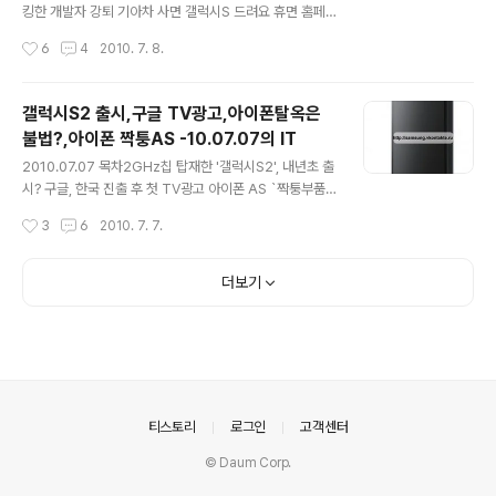
드로이드폰들이 국내에 출시되고 있지만 안드로이드마켓
킹한 개발자 강퇴 기아차 사면 갤럭시S 드려요 휴면 홈페
에서는 여전히 유료 어플을 구매할 수 없어서 '겨우 이게 다
이지·블로그 정리하세요 애플은 ‘제2의 도요타’가 될 것인
작성시간
6
4
2010. 7. 8.
인가?' 라는 의구심을 품고 있던 차에 아주 반가운 소식이
가? 청와대 등 5개 기관에 디도스 공격 발생 `대통령에 인
다. 하지만, 컨텐츠..
터넷 통제권?` 미 사이버보호 법안 논란 ■ 애플, “아이튠
스 패스워드 바꿔라"···해킹한 개발자 강퇴 - [위로] ZDNE
갤럭시S2 출시,구글 TV광고,아이폰탈옥은
T 기사보기 지난 주말 아이폰앱 개발자가 애플스토어인 아
불법?,아이폰 짝퉁AS -10.07.07의 IT
이튠스사이트 해킹하여 자신의 전자책을 아이튠스 e북 상
글 내용
위 50개 앱 가운데 42개나 오르도록 만들었고, 그 과정에
2010.07.07 목차2GHz칩 탑재한 '갤럭시S2', 내년초 출
서 일부 고객 신용카드에서 100달러 이상씩 빼낸 사고가
시? 구글, 한국 진출 후 첫 TV광고 아이폰 AS `짝퉁부품`
발생했다. 이에 애플은 보안을 강화했고, 각자 아이튠스 패
판친다… 사설 수리업체 성행 LG `옵티머스`로 대반격 나
작성시간
3
6
2010. 7. 7.
스워드를 바꿀 것을 권하고 있다. 이것은 그동안 애플이 말
선다 아이폰 탈옥, 지금은 불법이 아니지만... 스마트TV, 방
하던 강한 보..
송시장 광고수익 잠식 우려 ■ 2GHz칩 탑재한 '갤럭시S
2', 내년초 출시? - [위로] ZDNET 기사보기 New Sams
더보기
ung Galaxy S2 Gets Spied, Samsung Galaxy S A
lready... 갤럭시S가 나온 지 며칠도 지나지 않았는데 벌
써 내년(2011년) 5월경에 갤럭시S2가 나온다는 루머가
돌고 있다. 이것이 루머인지 사실인지는 모르나 한편의 마
케팅이라는 생각을 지울 수 없다. 인터넷에 돌고 있는 갤럭
시S2의 사양은 아래와 ..
의안내
티스토리
로그인
고객센터
© Daum Corp.