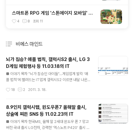
스마트폰 RPG 게임 '스톤에이지 모바일' 후
기 및 간단 공략
4
8
조회
11
비에스 마인드
분류 전체보기
주요 글 목록
뇌가 짐승? 애플 법칙, 갤럭시S2 출시, LG 3
D게임 체험행사 등 11.03.18의 IT
글 내용
■ 이야기 목차 "뇌가 짐승인 아이들"…게임업계 발칵 ‘애
플 법칙’에 빨려드는 IT업계 갤럭시S2 이르면 내달 나온다
LG전자, 대규모 3D게임 체험행사 개최 삼성 '아몰레드(A
작성시간
18
2
2011. 3. 18.
MOLED)' 상표 독점 못한다 ■ "뇌가 짐승인 아이들"…게
임업계 발칵 ZDNET 기사보기 '인터넷중독 예방·치료 기
금마련을 위한 기업의 역할' 토론회에서 권장희 놀이미디
8.9인치 갤럭시탭, 윈도우폰7 올해말 출시,
어교육센터 소장은 "게임 때문에 얼굴은 사람인데 뇌는 짐
상술에 찌든 SNS 등 11.02.23의 IT
승인 아이들이 늘고 또 죽어가고 있다."라고 말을 했다. '전
글 내용
두엽이 발달하지 않아 짐승같이 반응한다'라는 것이며, 게
■ 이야기 목차 한국MS, 올해 말 2세대 윈도우 폰 7 망고
임업계가 수익의 10% 이상을 게임 중독 기금으로 출연해
버전 국내 출시 LG전자, 강력한 ‘엑스노트 P420’ 출시 이
야 한다는 취지의 발언이었다. 게임 중독이 심각한 청소년
통사 설 땅 점점 줄어든다 '세계 최대 알리바바닷컴' 사기...