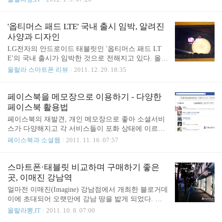
없는 깔끔하고 매끈한 디자인 더블로거 6기 발대식
태블릿이 충분히 매력적이다. 이전에는 생각도 못했
에서 옵티머스패드LTE를 잠시 이용해 볼 수 있는 기
던 무게와 성능, 그리고 그 위에서 돌아가는 수많은
회가 주어졌다. 독일 베를린에서 열렸던 IFA2011에
어플리케이션 들이 필요치 않은 내 눈까지도 유혹할
'옵티머스 패드 LTE' 국내 출시 임박, 알려진
서 삼성 '갤럭시탭 7.7'을 처음 잡았을 때..
정도니까. 이제 작년이 되어 버린 2011년이 태블릿
사양과 디자인
시장의 시동을 건 해였다면 올해는 다양한 태블릿이
LG전자의 안드로이드 태블릿인 '옵티머스 패드 LT
세상에 나와 본격적으로 자리를 잡는 한해가 될 것이
E'의 국내 출시가 임박한 것으로 전해지고 있다. 올해
다. LG전자의 옵티머스패드, 삼성전자의 갤럭시탭
국내에 출시할 것으로 예상했던 '옵티머스패드'를 돌
울랄라 스마트폰 리뷰
2011. 12. 29. 18:35
차기 버전, 아이패드2 차기 버전, 윈도우 태블릿 등
연 개발 중지하고 업그레이드된 모델로 다시 도전한
다양한 제조사와 OS 들이 연중 내내 발표될 전망이
다고 하였던 그 제품이 바로 '옵티머스 패드 LTE'이
다. 이렇게 다양한 태블릿이 세상에 나오는 것이 고
다. 사진 출처 : New LG Optimus Pad photos leak, LTE
페이스북을 메모장으로 이용하기 - 다양한
마운 일이지만 어떤 것을 선택해야 하는지는 고민
on board 현재 알려진 옵티머스패드LTE의 사양은 아
페이스북 활용법
이..
래와 같다. - 운영체제 : 안드로이드3.2 허니콤 (아이
페이스북의 재발견, 개인 메모장으로 좋아 소셜서비
스크림 샌드위치(ICS) 업그레이드 예정) - 통신 방식
스가 다양해지고 각 서비스들이 포화 상태에 이르면
: 4G LTE - 통신사 : LGU+ - 후면 카메라 : 800만 화
서 페이스북도 자신의 자리를 지키기 위해 하루가 멀
페이스북과 소셜웹
2011. 11. 16. 07:57
소 width LED 플래시, 3D 촬영(듀얼렌즈?) - 전면 카
다하고 새로운 기능들을 선보이고 있다. 크게 보면
메라 : 130만 화소 - 크기 : 8.9인치 - 해상도 : 12..
더 많은 공유를 지향하는 방향과 다양한 보조 기능의
추가로 볼 수가 있다. 그 중 페이스북은 다양한 기능
스마트폰·태블릿 비교하며 구매하기 좋은
이 추가되면서 활용도를 높여가고 있다. 오늘 소개하
곳, 이매진 강남역
는 페이스북 기능은 정상적이냐 비정상적이냐가 중
얼마전 이매진(Imagine) 강남점에서 개최한 블로거데
요한 것이 아니라 주어진 기능을 얼마나 잘 활용하느
이에 초대되어 오랫만에 강남 땅을 밟게 되었다. 스
냐에 촛점을 맞춰서 이야기한다. ■ '페이스북 메시
마트폰이나 태블릿을 구매할 때는 대부분 인터넷에
울랄라뽕,IT
2011. 10. 8. 07:00
지'의 다양한 기능은 훌륭한 메모장 이렇게 다양하게
서 보고 인터넷으로 주문하는 것이 전부였는데 이매