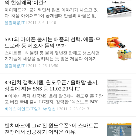
할' 토론회에서 권장희 놀이미디어교육센터 소장은
의 현실왜곡`이란?
"게임 때문에 얼굴은 사람인데 뇌는 짐승인 아이들이
아이패드2가 공개되면서 많은 이야기가 나오고 있
늘고 또 죽어가고 있다."라고 말을 했다. '전두엽이
다. 처음 아이패드1이 공개될때 만큼의 바람은 없는
발달하지 않아 짐승같이 반응한다'라는 것이며, 게임
것 같고, 뭔가를 기대했던 분들에게는 신선도(?)가 떨
울랄라뽕,IT
2011. 3. 6. 14:10
업계가 수익의 10% 이상을 게임 중독 기금으로 출연
어지는 느낌이다. 이번 아이패드2도 역시 스티브 잡
해야 한다는 취지의 발언이었다. 게임 중독이 심각한
스가 들고 나와 발표를 했다. 그런데, 스티브 잡스의
청소년들이 많은 만큼 권장희 소장의 말에 일정 부분
발표 내용에 문제가 제기되고 있다. 본 포스트는 미
SKT의 아이폰 출시는 애플의 선택, 애플·모
동의한다. KT&G 같은 담배제조사..
국 경제 전문지 포춘 인터넷판에 실린 IT 전문 블로
토로라 등 제조사 들의 변화
거 '세스 웨인트로브'의 기사를 토대로 작성한 것이
스마트폰 · 태블릿 등 불과 몇년전 만해도 생소하던
며, 연합뉴스와 서울신문의 기사를 참고했다. - Steve
기기들이 세상을 삼키려는 듯 많은 제품과 이야기를
Jobs' reality distortion takes its toll on truth - 포춘 "스
쏟아내고 있다. 이들이 원래 없던 것은 아니다. 기존
울랄라뽕,IT
2011. 2. 26. 13:50
티브 잡스 아이패드2 행사서 통계 왜곡" - 듀얼코어
에 있던 핸드폰 · 노트북에 새로운 OS와 네트워크,
최초 탑재?… ‘거짓말쟁이’ 잡스 ■ 아이패드2는 '대량
그리고 콘텐츠가 더해져 강력한 모빌리티 기기로 거
생산되는 첫번째 듀얼코어' 제품? 이..
듭난 것이다. ■ 통신사와 제조사의 관계를 깬 아이폰
8.9인치 갤럭시탭, 윈도우폰7 올해말 출시,
이런 기기들은 '모바일 인터넷'이 가능하므로 빛을 내
상술에 찌든 SNS 등 11.02.23의 IT
는 것이며, 모바일 인터넷은 통신사들의 몫이다. 그
■ 이야기 목차 한국MS, 올해 말 2세대 윈도우 폰 7 망
래서, 이런 기기의 새로운 제품이 나올때 마다 특정
고 버전 국내 출시 LG전자, 강력한 ‘엑스노트 P420’
통신사를 통해서 제품이 출시된다고 하는 것이다. 어
출시 이통사 설 땅 점점 줄어든다 '세계 최대 알리바
비에스 마인드/IT일기 by 명섭
2011. 2. 23. 02:13
찌보면 '모든 통신사를 통해서 제품을 출시하면 되는
바닷컴' 사기...中 발칵 상술에 찌드는 SNS…'믿을 수
것이 아닌가' 생각할 수 있지만, 통신사들은 통신 품
없는' 입소문 되나 ‘삼성의 반격’ 8.9인치 갤럭시탭
질을 통한 경쟁력보다는 자사가 판매하는 핸드폰의
내달 시판 ■ 한국MS, 올해 말 2세대 윈도우 폰 7 망고
벤치마크에 그려진 윈도우폰7이 스마트폰
성능에 대해 홍보하는 것이 훨씬 쉽기 때문에 제..
버전 국내 출시 보드나라 기사보기 지난 21일 한국M
전쟁에서 성공하기 어려운 이유.