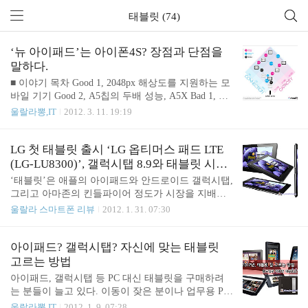
태블릿 (74)
‘뉴 아이패드’는 아이폰4S? 장점과 단점을
말하다.
■ 이야기 목차 Good 1, 2048px 해상도를 지원하는 모
바일 기기 Good 2, A5칩의 두배 성능, A5X Bad 1, 아
이패드2 = 뉴 아이패드 Bad 2, 더 무겁고 두꺼워진 뉴
울랄라뽕,IT
2012. 3. 11. 19:19
아이패드 지난 3월 8일 새벽에 ‘아이패드3’로 생각했
던 아이패드2의 다음 버전 ‘뉴 아이패드(The New iPa
d)’를 공개했다. 전세계의 많은 눈을 집중시키며 발
LG 첫 태블릿 출시 ‘LG 옵티머스 패드 LTE
표를 하였지만, 아이패드3를 기대했던 이들에게는
(LG-LU8300)’, 갤럭시탭 8.9와 태블릿 시장
적잖은 실망감을 주었다. 마치 아이폰5를 기대했던
을 이끌 수 있을까?
‘태블릿’은 애플의 아이패드와 안드로이드 갤럭시탭,
이들에게 아이폰4S를 안겨준 것과 비슷한 기분을 갖
그리고 아마존의 킨들파이어 정도가 시장을 지배하
게한다. 뉴 아이패드 공개. 사양과 출시일, 가격 소개
고 있다. 안드로이드 진영은 스마트폰에 비해 아직까
울랄라 스마트폰 리뷰
2012. 1. 31. 07:30
발표회에서 팀쿡이 아무리 ‘포스트 피씨(Post PC)’라
지 태블릿에서는 별다른 성과를 내지 못하고 있어서
고 외쳐도 내 눈에는 차마 ‘아이패드3’라고 말하지
태블릿 시장의 현재는 아이패드의 독주라고 말하는
못하는 팀쿡으로 밖에는 보이지 않았다. 이미..
것이 맞겠다. 여기에 LG전자에서 출시하는 ‘옵티머
아이패드? 갤럭시탭? 자신에 맞는 태블릿
스 패드 LTE’는 갤럭시탭의 새로운 모델인 ‘갤럭시
고르는 방법
탭 8.9 LTE’와 함께 안드로이드 태블릿 진영이 갖춰
아이패드, 갤럭시탭 등 PC 대신 태블릿을 구매하려
질 지 알아보자. 작고 강해진 갤럭시탭8.9 LTE, 태블
는 분들이 늘고 있다. 이동이 잦은 분이나 업무용 PC
릿PC의 다양한 선택권을 제공하다! 더하거나 뺄 것
소프트웨어를 필요치 않은 분은 현재 출시되어 있는
울랄라뽕,IT
2012. 1. 9. 07:28