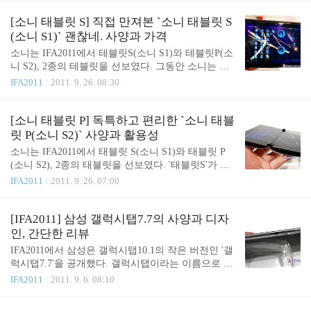
변신을 꾀하고 있지만 변하지 않는 것은 친구들끼리
진 매장에서는 다양한 모바일 기기와 주변기기를 전
이야기하고 그룹을 맺고 하는 등의 기본적인 기능이
시·판매하고 있어서 직접 만져보고 비교하며 구매하
[소니 태블릿 S] 직접 만져본 `소니 태블릿 S
다. 결국 보이지는 않지만 이런 기본 기능들은 더욱
기 좋은 장소였다. 이제 해가 많이 짧아져서 6시가 조
(소니 S1)` 괜찮네. 사양과 가격
견고해가고 있..
금 넘은 시간이었는데도 쌀쌀하고 어스름하였다. 그
소니는 IFA2011에서 테블릿S(소니 S1)와 테블릿P(소
런 거리에 밝고 화사한 이매진 매장이 좀 더 도드라
니 S2), 2종의 테블릿을 선보였다. 그동안 소니는 존
져 보인다. 매장에는 각종 스마트폰들이 전시되어 있
재감을 의심받을 만큼 관심에서 멀어져 있었는데 이
IFA2011
2011. 9. 26. 08:30
으며 상시 프로모션이 진행되어 좀 더 저렴하게 원하
번에는 뭔가 보여주려는 듯 독한 모습을 보였다. 독
는 스마트폰을 구매할 수 있도록 하고 있었다. 요즘
하게 준비한 소니 태블릿 S를 직접 다뤄 본 소감을 소
구매를 심하게 고민하고 있는 태블릿. 아이패드와 갤
개한다. 윗 부분은 둥글며 도톰하고 아래 부분은 얇
[소니 태블릿 P] 독특하고 편리한 `소니 태블
럭시탭은 정말이지 너무가 극명하게 장단점이 갈려
은 외형이 독특하다. 이미 삼성전자의 갤럭시탭7.7을
릿 P(소니 S2)` 사양과 활용성
서 고르기가 무..
만져 본 이후라서 비교가 안될 수가 없었다. OS가 같
소니는 IFA2011에서 태블릿 S(소니 S1)와 태블릿 P
아서 중요한 것은 휴대의 용이성과 안정감이었는데
(소니 S2), 2종의 태블릿을 선보였다. '태블릿S'가 일
9.4인치의 크기임에도 600g의 무게는 편안한 느낌을
반적인 태블릿의 모습을 갖춘 10인치 형태의 제품이
IFA2011
2011. 9. 26. 07:00
주었다. (아이패드2 680g, 갤럭시탭10.1 575g) 소니
라면 '테블릿P'는 닌텐도DS를 연상키시는 접이식 태
태블릿 S(소니 S1)의 사양 프로세서(CPU) : 1 GHz Du
블릿으로 휴대성과 활용성에 촛점을 맞춤 제품이다.
al-Core NVIDIA® Tegra2 운영체제 : ..
딱 보면 느껴지는 것이 접이식이라는 것! 접이식은 2
[IFA2011] 삼성 갤럭시탭7.7의 사양과 디자
개의 화면을 따로 이용할 수 있어서 편리함이 있는
인, 간단한 리뷰
반면 화면이 작아서 시원한 느낌은 적다는 단점이 있
IFA2011에서 삼성은 갤럭시탭10.1의 작은 버전인 '갤
다. 태블릿P는 둥근 외형의 디자인을 가졌는데, 더욱
럭시탭7.7'을 공개했다. 갤럭시탭이라는 이름으로 처
슬림하게 만들었으면 어떨까하는 생각을 했다. 크기
음 공개한 태블릿이 7인치 였으니 비슷하다고 생각
IFA2011
2011. 9. 6. 08:10
가 작고 가벼워서 이런 형태를 선호하는 분들에겐 반
할 수 있지만, 높아진 사양과 절반 가까이 얇아진 두
가운 제품이 되겠다. 소니 태블릿 P(소니 S2)의 사양
께, 얇아진 베젤 등으로 완전히 달라진 모습을 보이
프로세서(CPU) : 1 GHz Dual-Core NVIDIA® Tegra2