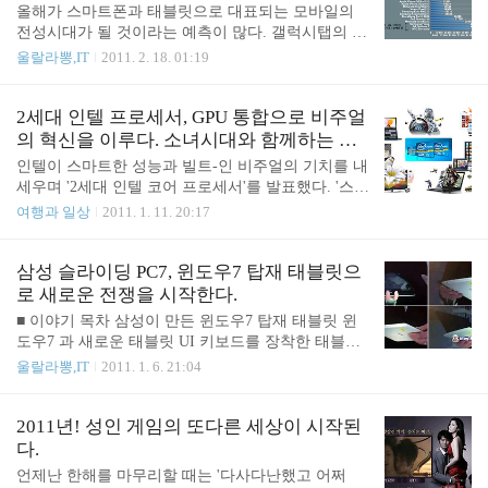
S는 모바일 플랫폼 '윈도우 폰 7'에 대한 미디어 브리
올해가 스마트폰과 태블릿으로 대표되는 모바일의
핑 행사를 가졌다. 올해 하반기에 출시 예정인 윈도
전성시대가 될 것이라는 예측이 많다. 갤럭시탭의 다
우폰7의 다음 버전에 대한 소개와 개발자를 위한 전
음버전인 '갤럭시탭10.1'을 공개하였고, 아이패드의
울랄라뽕,IT
2011. 2. 18. 01:19
략과 목표를 말했다.본 기사에 윈도우폰7에 대한 설
다음 버전도 곧 출시될 것이라고 한다. 침묵하던 LG
명과 노키아와의 관계 등을 자세하게 설명하고 있으
는 3D를 앞세운 '옵티머스패드'를 공개했고, 모토로
며, 발표회 동영상도 있으니 윈도우폰7에 대해 궁금
라도 줌(Xoom)이라는 태블릿을 공개했다. 스마트폰
2세대 인텔 프로세서, GPU 통합으로 비주얼
하다면 참고..
진영은 삼성의 갤럭시S2, LG의 옵티머스3D, 모토로
의 혁신을 이루다. 소녀시대와 함께하는 발
라의 아트릭스 등이 전쟁에 참여하기 위해 준비 중이
표회 초대
인텔이 스마트한 성능과 빌트-인 비주얼의 기치를 내
다. 이전에 비해 상당히 업그레이드되고, 멋진 아이
세우며 '2세대 인텔 코어 프로세서'를 발표했다. '스마
디어로 중무장한 제품들이 줄줄이 출시를 준비중인
트'라는 단어는 워낙 많이 사용되어 식상한 느낌이
여행과 일상
2011. 1. 11. 20:17
요즘, 여전히 침묵하고 있는 진영이 있다. 바로 마이
없지 않지만, '빌트-인'이란 단어는 의미가 있다. ■ 3D
크로소프트의 윈도우폰7 이다. 얼마전 노키아와 마
게밈 및 Full-HD 영상을 하나의 CPU로 즐긴다 2세대
이크로소프트가 손을 잡았다는 기사 정도가 있을 뿐
인텔 코어 프로세서가 말하는 '빌트-인'은 GPU와 CP
삼성 슬라이딩 PC7, 윈도우7 탑재 태블릿으
'어떤 제품이 출시된다'라던지 'MWC2011에서 어..
U와의 통합이다. GPU가 프로세서 안으로 빌트-인되
로 새로운 전쟁을 시작한다.
었다는 것이지. 스마트폰과 태블릿 등으로 모바일에
■ 이야기 목차 삼성이 만든 윈도우7 탑재 태블릿 윈
대한 요구가 많아지고 있는 지금, GPU와 CPU와의
도우7 과 새로운 태블릿 UI 키보드를 장착한 태블릿
통합은 무척 반가운 일이다. 3D나 Full-HD 영상을 이
아이를 처음 초등학교 입학시키는 엄마의 마음 삼성
울랄라뽕,IT
2011. 1. 6. 21:04
용하기 위해서 컴퓨터에서는 그래픽카드를 꽂아서
슬라이딩 PC7의 사양 삼성전자가 슬라이딩 PC7(Slidi
사용하면 되겠지만, 그래픽카드를 내장할 수 없는 넷
ng pC7)이라는 윈도우7 탑재 태블릿을 CES 2011에서
북이나 태블릿, 스마트폰 등은 결국 CPU에 의존할
공개했다. 삼성은 CES2011에서 갤럭시플레이어를
2011년! 성인 게임의 또다른 세상이 시작된
수 밖에 없기 때..
비롯한 스마트폰 등을 선보일 것이라고 말했었다.
다.
'글로리아'라고 알려졌던 윈도우7 탑재 태블릿도 공
언제난 한해를 마무리할 때는 '다사다난했고 어쩌
개할 것인지 관심이 가는 기기였는데 역시 짜~안 하