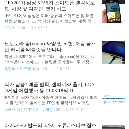
고 있었다. 갤럭시탭7.7(GalaxyTab7.7) 사양 운영체제
[IFA2011] 삼성 5.3인치 스마트폰 갤럭시노
운영..
- 안드로이드 3.2 허니콤 (Android 3.2 Honeycomb) 프
트. 사양 및 디자인, 크기 비교
로세서 - 1.4GHz 듀얼 코어(엑시노스 계열) 디스플레
IFA2011에서 삼성은 여러 종류의 스마트폰 및 태블
이 - 7.7인치 슈퍼 아몰레드 플러스해상도(1280x800)
릿을 선보였다. 그 중 가장 관심이 높았던 제품 중 하
운영 메모리 - 1GB 저장 메모리 - 16/32/64GB 내장, m
나가 갤럭시노트(Galaxy Note)다. 5.3인치 크기, 1280
IFA2011
2011. 9. 6. 07:35
icroSD 32GB 추가 가능 후면 카메라 - 300만화소 AF
x800의 해상도는 스마트폰이라기보다 태블릿에 가깝
with LED 플래시 전면 카메라 - 200만화소 통신방..
다는 생각을 들게 한다. 출시일은 현재의 제품을 보
완하여 내년 상반기에 글로벌 내놓을 예정이라고 한
모토로라 줌(xoom) 사양 및 외형, 처음 공개
다. 국내 출시 역시 아직은 미정이다. 갤럭시노트 사
된 허니콤 태블릿을 만나다.
양 운영체제 - 안드로이드 2.3.5 진저브래드(Android
지난 CES2011에서 모토로라는 줌(xoom)을 LG는 G-
2.3.5 Gingerbread) 프로세서 - 듀얼 코어 1.4GHz(엑시
Slate(옵티머스패드) 태블릿을 공개했다. 두 기종 모
노스 계열) 디스플레이 - 5.3인치 WXGA 해상도(1280
두 안드로이드OS 3.0 허니콤을 탑재하고 있어서 새
울랄라 스마트폰 리뷰
2011. 4. 2. 01:21
x800) 저장 메모리 - 16/32GB 내장, microSD 32GB 추
로운 안드로이드 OS에 대한 궁금증을 해소시켜 줄
가 가능 후면 카메라 - 800만화소 AF with LED 플래
것이라 생각했지만 많은 정보가 나오지는 않았다. 지
시 ..
난 3월 29일 모토로라는 국내 최초로 허니콤 기반의
뇌가 짐승? 애플 법칙, 갤럭시S2 출시, LG 3
태블릿인 줌(xoom)을 발표했다. 아직 국내에 발표된
D게임 체험행사 등 11.03.18의 IT
적이 없는 허니콤 OS 기기라는 기대와 지난번 발표
■ 이야기 목차 "뇌가 짐승인 아이들"…게임업계 발칵
한 아트릭스를 떠올리며 '줌(xoom)에는 어떤 무기를
‘애플 법칙’에 빨려드는 IT업계 갤럭시S2 이르면 내
넣었을까' 궁금했다. 먼저 관심있게 보게 된 것은 크
달 나온다 LG전자, 대규모 3D게임 체험행사 개최 삼
비에스 마인드/IT일기 by 명섭
2011. 3. 18. 09:12
기와 무게였다. 모토로라 줌은 10.1인치의 크기로 12
성 '아몰레드(AMOLED)' 상표 독점 못한다 ■ "뇌가
80x800 와이드 스크린(WXGA)을 채택했다. 크기가 1
짐승인 아이들"…게임업계 발칵 ZDNET 기사보기
0.1 인치이지만 세웠을 경우 가로가 좁은 와이드이므
'인터넷중독 예방·치료 기금마련을 위한 기업의 역
아이패드2 발표의 4가지 오류. `스티브 잡스
로 양손으로..