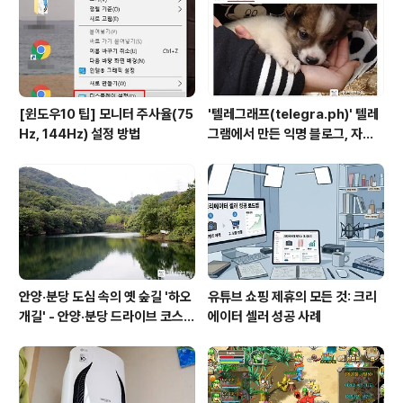
나 기존의 연결방식 모두를 지원하여 단순한 빔 프로젝터
가 아닌 모바일 멀티미디어 기기의 확장성을 확실하게 보
여주고 있다. ..
[윈도우10 팁] 모니터 주사율(75
'텔레그래프(telegra.ph)' 텔레
Hz, 144Hz) 설정 방법
그램에서 만든 익명 블로그, 자유
와 권한의 사이를 비집다.
안양·분당 도심 속의 옛 숲길 '하오
유튜브 쇼핑 제휴의 모든 것: 크리
개길' - 안양·분당 드라이브 코스
에이터 셀러 성공 사례
추천