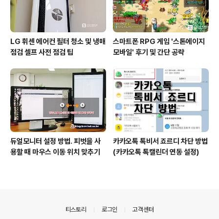
LG 휘센 에어컨 필터 청소 및 냉매
스마트폰 RPG 게임 '스톤에이지
점검 셀프 사전 점검 팁
모바일' 후기 및 간단 공략
듀얼모니터 설정 방법. 피벗을 사
카카오톡 톡비서 죠르디 차단 방법
용할 때 마우스 이동 위치 맞추기
(카카오톡 톡캘린더 연동 설정)
의안내
티스토리
로그인
고객센터