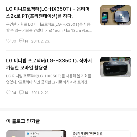
LG 미니프로젝터(LG-HX350T) + 옵티머
스2x로 PT(프리젠테이션)를 하다.
글 내용
우연한 기회로 LG 미니프로젝트(LG-HX350T)를 사용
할 수 있는 기회를 얻었다. 가로 16cm 세로 13cm 정도의
작은 크기이지만, TV수신기 내장, 최고 해상도 등 멋진 기
30
14
2011. 2. 23.
능을 갖춘, LED 광원 빔프로젝터 중에서 최고이지 않을까
싶다. 이 녀석을 어떻게 다둘까 생각하고 있는데 갑자기 추
진 중인 사업을 외부업체에서 프리젠테이션해야 한다고 한
LG 미니빔 프로젝터(LG-HX350T). 작아서
다. LG 미니프로젝터 테스트하기에 좋은 기회라고 생각하
고 PT 준비를 했다. PT할 파일을 옵티머스2x의 메모리에
가능한 모바일 활용성
글 내용
저장하고, HDMI로 양기기를 연결하여 PT를 하였다. ■
LG 미니빔 프로젝터(LG-HX350T)를 사용해 볼 기회를
카메라 삼각대로 LG 미니프로젝터 LG-HX350T를 세우
얻었다. '프로젝터'하면 큼직한 크기로 회사에서 프리젠테
다. LG 미니프로젝트 LG-HX350T은 '가로 160mm x
이션할 때나 사용하는 것으로 생각했었는데, 조그마한 LG
세로 136mm x 높이 57mm'의 손바닥 만한 크기이다. 무
34
14
2011. 2. 21.
미니빔 프로젝터 LG-HX350T을 보니 '모바일의 또다른
게..
세상을 비추는 구나' 하는 생각이 번뜩 스친다. ■ LG 미니
빔 LG-HX350T 자세히 살펴보기 LG 미니빔 프로젝터 L
G-HX350T은 TV수신기(튜너)를 내장한 최초의 프로젝
터로 LED 광원을 사용하며, XGA 고해상도와 밝기를 지원
이 블로그 인기글
하며, USB를 꽂으면 오피스 파일이나 동영상, 사진 등을
바로 감상(USB호스트)할 수 있다. 또한, HDMI연결방식이