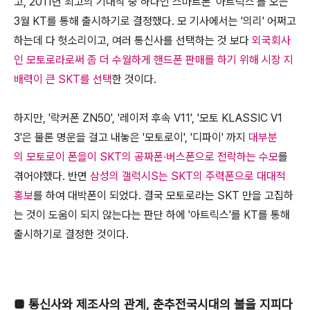
고, 2011년 최고의 기대작 중 하나인 스마트폰 '아트릭스'를 오는
3월 KT를 통해 출시하기로 결정했다. 모 기사에서는 '의리' 어쩌고
하는데 다 헛소리이고, 여러 통신사를 선택하는 것 보다
외국회사
인 모토로라로써 좀 더 수월하게 핸드폰 판매를 하기 위해 시장 지
배력이 큰 SKT를 선택
한 것이다.
하지만, '락커폰 ZN50', '레이저 후속 V11', '모토 KLASSIC V1
3'은 물론 명운을 걸고 내놓은 '모토로이', '디파이' 까지
대부분
의 모토로이 폰을이 SKT의 공짜폰·버스폰으로 전락하는 수모
를
겪어야했다. 반면
삼성의 갤럭시S는 SKT의 주력폰으로 대대적
홍보
를 하여 대박폰이 되었다. 결국 모토로라는 SKT 만을 고집하
는 것이 도움이 되지 않는다는 판단 하에 '아트릭스'를 KT를 통해
출시하기로 결정한 것이다.
■
통신사와 제조사의 관계, 춘추전국시대의 불을 지피다