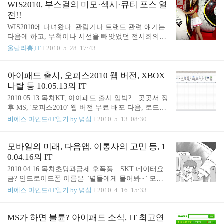
- [위로] ZDNet 기사보기 KT가 아이폰에 이어 구글
WIS2010, 부스걸의 미모·섹시·큐티 포스 열
에는 안드로이드폰이 가득했다. 공..
안드로이드폰인 넥서스원을 도입한다고 발표했다.
전!!
처음 넥서스원이 나올때 만 해도 이만한 폰이 없었고
WIS2010에 다녀왔다. 관람기나 트랜드 관련 얘기는
국내 얼리어답터 수백명도 폰을 어렵게 구매해서 사
다음에 하고, 무척이나 시선을 빼앗었던 전시회의
용하고 있다. 하지만 지금은 넥서스원이 성공하기에
꽃, 부스걸에 대해 먼저 소개한다. 여느때와 마찬가
울랄라뽕,IT
2010. 5. 28. 17:43
는 몇가지 문제점이 있다. - 이미 넥서스원을 능가하
지로 이번에도 미모의 부스걸이 다수 등장했고 그중
는 사양의 스마트폰이 여럿이 곧 출시된다.(옵티머스
몇몇은 와우~~ 자리를 뜨기 어렵게 했다^^;; 이제부
Q, 갤럭시S 등) - 넥서스원의 제조사인 HTC에서 새
터 함께하시라~ ※ 모든 사진은 클릭하면 큰 사진으
아이패드 출시, 오피스2010 웹 버전, XBOX
로 내놓는 디자이어가 더..
로 볼 수 있다. SK텔레콤 부스의 부스걸이다. 월드컵
나탈 등 10.05.13의 IT
특수가 WIS2010 안에 가득했다. SKT에서도 월드컵
2010.05.13 목차KT, 아이패드 출시 임박?…곳곳서 징
관련 행사로 방문객의 시선을 끌고 있었다. 삼성 LE
후 MS, '오피스2010' 웹 버전 무료 배포 다음, 로드뷰
D TV 앞에서 포즈를 취하던 부스걸이다. 이번 WIS2
로 '대박' 노린다 페이스북, 인터넷 광고 야후 압도 소
비에스 마인드/IT일기 by 명섭
2010. 5. 13. 08:30
010에서 가장 눈에 띈 미모가 아닌가 생각한다. 내 카
니, 렌즈교환식 디카 내달 출시 애플식 생태계가 대
메라에도 고마운 시선을~~^^ 삼성의 또다른 부스걸.
세? "대안 나올 것" 마이크로소프트, 동작인식 카메
깜찍한 표정과 눈웃음이 매력적이다. 부스걸의 미모
라 프로젝트 나탈 10월 출시할 듯 KT, 아이패드 출시
모바일의 미래, 다음앱, 이통사의 고민 등, 1
에 제품들이 묻히는 경향이 ..
임박?…곳곳서 징후 - [위로] ZDNET 기사보기 아이
0.04.16의 IT
패드도 KT가 지르려나? 그동안 비슷한 소문이나 가
2010.04.16 목차초당과금제 후폭풍…SKT 데이터요
능성은 간간이 들렸었지만 가능성이 높다는 얘기는
금? 안드로이드폰 이름은 "별들에게 물어봐~" 모바
많지 않았다. 이 기사에서는 몇가지 징후를 들어 가
일의 미래는 ‘웹’인가 ‘앱’인가 ‘Daum’ 앱 하나로 다
비에스 마인드/IT일기 by 명섭
2010. 4. 16. 15:33
능성의 무게를 더하고 있다. #1. 애플, 아이패드 출시
음의 모든 서비스 누리자 11번가 비방광고 '공정위
국가서 한국 제외…왜? #2. KT, 3G→와이파이 변환
시정명령'···경쟁사 '해골'로 비유 웹젠-NHN게임스,
무선공유기 애그(단비) 출시…왜? #3. KT, 경쟁사 스
공룡 게임개발사 탄생…파급력은? 초당과금제 후폭
MS가 하면 불륜? 아이패드 소식, IT 최고연
마..