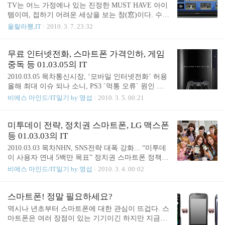
G텔레콤을 통해 출시되자마자 기대 이상으로 그 존
TV는 어느 가정에나 있는 진정한 MUST HAVE 아이
재감이 상당하다. 왠만한 스마트폰보다 더 좋은 스팩
템이며, 접하기 어려운 세상을 보는 창(窓)이다. 수십
을 갖추고, WiFi를 통한 무선인터넷까지 이용할 수
년동안 변함없이 이러한 모습을 유지해오던 TV가 몇
울랄라뽕,IT
2010. 3. 7. 23:32
있으니 꼭 스마트폰이 필요치않은 분들에게는 아주
년전부터 IPTV, T-commerce, 3DTV, TV앱스토어 등
좋은 선택이 되고 있는 것이다. LG텔레콤이 이 여세
의 시도로 진화를 예고하고 있다. IPTV - 안방에서 T
를 몰아 모바일 인터넷 1위를 향해 달린다며 '오즈 2.
V를 해방시키다. 야구를 보면서 선수 프로필 및 동영
무료 인터넷전화, 스마트폰 가격인하, 게임
0' 서비스를 발표했다. -..
상 검색, (출처 : 디지털데일리) KT의 쿡(QOOK), SK
중독 등 01.03.05의 IT
브로드앤 IPTV, LG텔레콤의 myLGtv 등은 기존의 T
2010.03.05 목차통신시장, ‘모바일 인터넷전화’ 허용
V에 셋톱박스를 장착하여 드라마/뉴스/영화/스포츠
올해 최대 이슈 되나 소니, PS3 `먹통 오류` 원인 해
등을 언제나 선택해서 볼 수 있도록 하고 있으며, 이
명 CJ인터넷, G마켓 채널 서비스 `날개` 달다 스마트
비에스 마인드/IT일기 by 명섭
2010. 3. 5. 00:21
것을 IPTV라고 생각하는 사람들이 많다. (물론 그 이
폰 가격 '올해 폭락하는 2가지 이유' MS, “윈도우 XP
상의 기능이 존재한다.) 이 정도의 기능은 주문형비
에서 사이트 실행시 F1키 누르면 안돼” 게임중독 부
디오 서비스(VOD)라 말해야 하며, 쌍방향 서비..
부…딸은 굶는데 `사이버 딸` 집착 내달 16개 은행 스
미투데이 전략, 정치권 스마트폰, LG 맥스폰
마트폰 뱅킹서비스 통신시장, ‘모바일 인터넷전화’
등 01.03.03의 IT
허용 올해 최대 이슈 되나 - [위로] 디지털데일리 기
2010.03.03 목차NHN, SNS전략 대폭 강화... “미투데
사보기 드디어 올것이 오는가 보다. 세계 휴대폰 1위
이 사용자 연내 5백만 목표” 정치권 스마트폰 정책 `
업체 노키아가 스카이프와 협력하여 무료로 무선 인
봇물` “스마트폰 덤벼”…LG電, 초고속 '맥스폰' 출시
비에스 마인드/IT일기 by 명섭
2010. 3. 4. 00:02
터넷전화를 사용할 수 있게 한다고 한다. 노키아가
통신사, 고객센터도 스마트폰 체제로 개편 직장인 1/
조금씩 밀리는 듯한 분위기를 반전시키기 위한 시도
4, “소셜미디어 이용 중이다” NHN, SNS전략 대폭 강
가 아닌가 생각한다. 노키아의 이러한 결정에 이동통
화... “미투데이 사용자 연내 5백만 목표” - [위로] 디
스마트폰! 정말 필요하세요?
신사의 반응이 무척 ..
지털데일리 기사보기 NHN은 미투데이 사용자를 500
역시나 년초부터 스마트폰에 대한 관심이 뜨겁다. 스
만명 이상으로 목표를 잡는다고 한다. 숙제로 생각하
마트폰은 여러 장점이 있는 기기이긴 하지만 지금과
는 것은 '미투데이는 어렵지 않다고 생각하게 것'이라