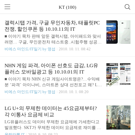
KT (100)
갤럭시탭 가격, 구글 무인자동차, 태플릿PC
전쟁, 할인쿠폰 등 10.10.11의 IT
■ 이야기 목차 판매 앞둔 갤럭시탭, 아이패드와 맞서
려면… 구글, 무인운전차 테스트중..시험주행 성공
구글 “윈도폰7?, 더이상의 모바일 플랫폼은 필요없
비에스 마인드/IT일기 by 명섭
2010. 10. 11. 08:42
다” 태블릿PC 전쟁 관건은 보조금과 망품질! "손가락
이 마우스"…멀티터치 마우스패드 등장 스마트폰 대
전 4개월… 갤럭시S, 아이폰4 눌렀다 [쿠폰찜 소식]
NHN 게임 파격, 아이폰 선호도 급감, LG유
다이아몬드 목걸이 17만원 5천원 판매 ■ 판매 앞둔
플러스 모바일광고 등 10.10.01의 IT
갤럭시탭, 아이패드와 맞서려면… ZDNET 기사보기
■ 이야기 목차 NHN 신규 게임사이트명은?…수익배
갤럭시탭이 출시를 앞두고 이런저런 조율로 얘기가
분 ‘파격’ 아이나비, 스마트폰 상대 선전포고 왜? LG
많다. 일단 미국 시장에 진출하면서 아이패드와의 경
유플러스, 모바일 광고 사업 진출 아이폰4 시즌2 개
비에스 마인드/IT일기 by 명섭
2010. 10. 1. 08:20
쟁에 대한 이야기가 많다. 갤럭시탭이 아이패드보다
통 연기…불만 폭주 안드로이드 선호도, 7% ↑…iOS
저렴한 가격으로 출시할 것을 예측했는데 399달러의
는 12% ↓ 검색, 모바일을 통해 진화하고 영향력 더욱
가격에 출시한다는 소식에 실망스럽다는 분위기다.
커진다 ■ NHN 신규 게임사이트명은?…수익배분 ‘파
LG U+의 무제한 데이터는 45요금제부터?
삼성은 핵심 부품인 반도체와 디스플레이를 자체
격’ ZDNET 기사보기 네이버를 운영하는 NHN의 행
각 이통사 요금제 비교
제..
보가 심상치 않다. 얼마전 블로그 간담회에서는 네이
LG유플러스도 데이터 무제한 요금제에 가세한다고
버가 소셜로 간다고 비전을 말하더니 획기적인 게임
발표했다. SKT가 무제한 데이터 요금제로 재미를 보
채널링 사이트 '플레이넷' 소식을 전하고 있다. 채널
고 있는 것에 위기를 느낀 KT가 같은 방식으로 무제
울랄라뽕,IT
2010. 9. 10. 08:23