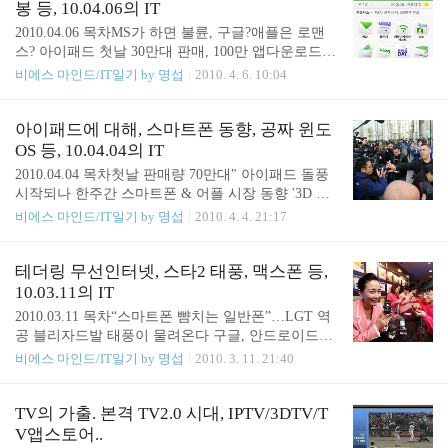
풍…SKT 데이터요금? - [위로] ZDNET 기사보기 KT
봉 등, 10.04.06의 IT
와 LGT에게는 SKT가 치고 나간 초당과금제의 도입
2010.04.06 목차MS가 하면 불륜, 구글?애플은 로맨
압박이, SKT에게는 KT와 LGT가 치고 나간 무선데
스? 아이패드 첫날 30만대 판매, 100만 앱다운로드
이터 요금인하 압박으로 이어지고 있다. 정말 좋은
돌파 지난해 세계 IT CEO연봉 랭킹은? 오픈소스 라
비에스 마인드/IT일기 by 명섭
2010. 4. 6. 10:04
일이지. 그동안의 폭리(?)가 조금이나마 해소되지 않
이선스 위반도 저작권 침해 쇼옴니아 'OS 업그레이
을까 기대가 된다. 이런 것이 무한 경쟁이고 소비자
드' 없었다 스마트폰 쇼핑…넘어야 할 산 많다 `아이
가 우대받는 세상 아니겠어? 안드로이드폰 이름은
패드` 출시 하루만에 잠금장치 풀렸다 MS가 하면 불
아이패드에 대해, 스마트폰 동향, 공짜 윈도
"별들에게 물어봐~" - ..
륜, 구글?애플은 로맨스? - [위로] 디지털데일리 기사
OS 등, 10.04.04의 IT
보기 네이버가 구글의 안드로이드폰이나 애플의 아
2010.04.04 목차첫날 판매량 70만대" 아이패드 돌풍
이폰에서 웹브라우저 검색사이트를 사용자가 선택할
시작되나 한주간 스마트폰 & 어플 시장 동향 '3D 터
수 있도록 해달라는 요구를 했다고 한다. 어처구니
치스마트폰' 시대 열린다 왜 아이패드 UX를 주목하
비에스 마인드/IT일기 by 명섭
2010. 4. 4. 21:17
없다고 생각하시는 분 들~~ 마이크로소프트가 만든
는가? MS, 공짜 윈도OS도 내놓을까? 범죄수사에 반
윈도우OS에 웹브라우저의 검색사이트를 변경할 수
년간 국민 30% 전화번호 제공됐다 첫날 판매량 70만
있도록 요구하여 관철된 것을 생각한다면 어떤 생각
대" 아이패드 돌풍 시작되나 - [위로] ZDNET 기사보
테더링 무선인터넷, 스타2 태풍, 맥스폰 등,
이 드시는 지? 한번쯤 생각해볼 만 기사라는..
기참 말 많던 애플의 아이패드(ipad)가 4월 3일 판매
10.03.11의 IT
에 들어갔으며, 첫날 6~70만대를 판매하면서 성공적
2010.03.11 목차“스마트폰 뺨치는 일반폰”…LGT 역
인 데뷰를 하게 되었다. 이 수치는 경쟁업체의 판매
공 블리자드발 태풍이 물려온다 구글, 안드로이드마
수량과 비교가 되지 않는 판매량이며, 가장 성공적인
켓 철수할까 통신3사, 무선인터넷 판도라의 상자 ‘테
비에스 마인드/IT일기 by 명섭
2010. 3. 11. 21:40
데뷰가 될 것이라고 한다. 국내에도 판매가 되어 내
더링’ 경쟁 ‘점화’ IE 취약점 노린 '제로데이' 악성코
손으로 만져볼 날을 기대해본다. 한주간 스마트폰 &
드 주의 “스마트폰 뺨치는 일반폰”…LGT 역공 - [위
어플 시장 동향 - [위로] 디지털데일리 기사보기 구글
로] ZDNET 기사보기 LG전자의 맥스(MAXX)폰은
TV의 가출. 본격 TV2.0 시대, IPTV/3DTV/T
안드로이드마켓..
처음 공개되었을 때부터 세간의 관심을 받아왔고, L
V앱스토어..