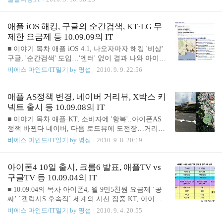
링 관련 게임사이트 '플레이넷'은, - 외부 게임사가 참
한 데이터 요금제를 아이폰4 출시일인 10일부터 시
여하여 다양한 게임을 한곳에서 즐길 수 있고, - 플레
행한다고 발표했고, 얼마 지나지 않아 LG유플러스도
이넷에서 발생하는 수익을 게임사 7, NHN 3으로 분
동참한다고 발표한 것이다. 정확한 내용은 오늘(9/1
애플 iOS 해킹, 구글의 순간검색, KT·LG 무
배 - 적극적인 영업으로..
0) 발표한다고 말했지만 이미 인터넷에는 파격적인 4
제한 요금제 등 10.09.09의 IT
5요금제부터 적용될 것이라는 얘기가 퍼지고 있다.
■ 이야기 목차 애플 iOS 4.1, 나오자마자 해킹 '비상'
'진리의 오즈'라는 말이 있다. LG유플러스의 데이터
구글, '순간검색' 도입…'엔터' 없이 결과 나와 아이패
요금제가 다른 통신사의 상품에 비해 뛰어나기 때문
드는 애플TV의 ‘징검다리’? KT도 3G 데이터 무제한
비에스 마인드/IT일기 by 명섭
2010. 9. 9. 22:56
에 그런 애칭이 만들어진 것이다. 지금까지 45요금제
도입…월 5.5만원 이상 정액제 대상 다음, 이미지 검
는 1G, 55요금제는 1.5G의 데이터 용량을 제공했다.
색 뷰어개편…편의성 강화 ■ 애플 iOS 4.1, 나오자마
나는 55요금제를 사용하면서 WiFi를 사용하지 않고
자 해킹 '비상' 아이뉴스24 기사보기 애플이 아이폰
애플 AS정책 변경, 네이버 거리뷰, X박스 키
3G로 만 무선인터넷을 한다. 그래도 ..
해킹을 막기 위해 내놓은 iOS 4.1 버전이 나오자마자
넥트 출시 등 10.09.08의 IT
취약점이 발견되었고 이를 발견한 Pod2g 라는 해커
■ 이야기 목차 애플·KT, 소비자에 '항복'..아이폰AS
는 탈옥 프로그램 개발에 착수한다고 한다. 이를 발
정책 바뀐다 네이버, 다음 로드뷰에 도전장…거리뷰
견한 해커는 Pod2g 뿐이 아닌 것으로 알려져 있어 귀
선봬 케이블TV방송 지상파 동시중계 못한다 한국M
비에스 마인드/IT일기 by 명섭
2010. 9. 8. 20:19
추가 주목되고 있다. 당연히 애플측에게는 걱정거리
S, 동작인식기기 ‘키넥트’ 11월19일 출시 약정 노예
겠지만, iOS 4.1 버전을 사용하는 아이폰·아이팟 사
들 '스마트폰 태풍' 몰고 온다 스카이프에 '10명과 화
용자에게는 또 다른 기회일 수도 있지 않을까? ■ 구
상회의' 기능 ■ 애플·KT, 소비자에 '항복'..아이폰AS
아이폰4 10일 출시, 크롬6 발표, 애플TV vs
글..
정책 바뀐다 머니투데이 기사보기 아이폰4를 출시하
구글TV 등 10.09.04의 IT
는 시점부터 아이폰의 AS를 KT가 아닌 애플 AS센터
■ 10.09.04의 목차 아이폰4, 월 9만5천원 요금제 ‘공
에서 접수를 한다고 한다. 또한, 그동안 지적이 심했
짜’ `갤럭시S 후속작` 세계의 시선 집중 KT, 아이폰4
던 맞교환 방식의 AS도 조금 개선이 되는 듯 하다. 이
10일 출시…가격은 3GS와 동일 구글, 3배 빠른 '크롬
비에스 마인드/IT일기 by 명섭
2010. 9. 4. 20:55
런 것이 기사로 나올 수 있는 이유는 그동안 애플의
6' 브라우저 발표 구글코리아, '한국형' 버리고 '글로