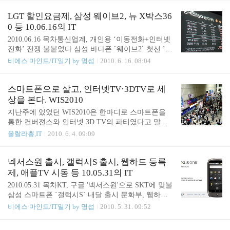
AS가 너무 좋지 않았기 때문이지. 한국에 들어와 있
벌' 선택 'TV란?' 애플과 구글의 다른 시선 ■ 아이폰4,
는 외국 기업들은 우리나라 정서는 상관없이 자기네
월 9만5천원 요금제 ‘공짜’ ZDNET 기사보기 KT에서
LGT 할인요금제, 삼성 웨이브2, 뉴 X박스36
방식에 맞춰서 사용하..
95,000원/월 하는 i-프리미엄 스마트폰 요금제를 사용
0 등 10.06.16의 IT
할 경우 아이폰4 16GB를 무료로 제공한다고 한다. i-
2010.06.16 목차통신업계, 개인용 ‘이동전화+인터넷
프리미엄 스마트폰 요금제는 음성 800분, 문자 300
전화’ 전쟁 불붙었다 삼성 바다폰 `웨이브2` 첫선 `게
건, 데이터 3GB를 제공하는 상품이다. 나는 옵티머스
임 입체영상으로…` 3D PC시장 열리나 가족 단위 요
비에스 마인드/IT일기 by 명섭
2010. 6. 16. 08:04
Q(LG U+)를 지난 6월에 구입했다. OZ스마트55 요금
금제 시대, 어떤 통신사가 가장 유리할까? MS, 뉴 X
제를 사용하는 조건으로 옵티머스Q를 무료로 받았
박스360 깜짝 발표…250GB 및 WiFi탑재 '꼼수 애
다. OZ스마트55 요금제는 ..
플'에 앱업계 정면 대응 통신업계, 개인용 ‘이동전화
스마트폰으로 살고, 인터넷TV·3DTV로 세
+인터넷전화’ 전쟁 불붙었다 - [위로] 디지털데일리
상을 본다. WIS2010
관련 기사 통신업계, ‘개인’에서 ‘가족’으로 요금 경
지난주에 있었던 WIS2010은 한마디로 스마트폰을
쟁 ‘진화’ 통신업계, 개인용 ‘이동전화+인터넷전화’
통한 컨버젼스와 인터넷 3D TV의 파티였다고 말할
전쟁 불붙었다 LG텔레콤의 반란 성공할 수 있을까
수 있겠다. 항상 그렇듯 국내 IT 대기업들은 저마다
울랄라뽕,IT
2010. 6. 4. 09:09
통합LGT에서 드디어 전쟁을 시작하는 가 보다. 가족
의 제품을 들고 나와 이벤트를 하고 있었고, 그들 대
이 사용하는 통신 상품들을 묶어서 요금 상한제를 정
부분은 스마트폰과의 결합, 또는 3D영상의 대중화라
하고 그 금액의 최대 2배까지 이용할 수 있는 '온국민
는 사명을 띄고 있는듯했다. 관련 포스트 - LG 옵티
넥서스원 출시, 갤럭시S 출시, 웹하드 등록
은 요' 요금제..
머스Q(OptimusQ) 트랙볼·터치스크린 성능을 동영상
제, 애플TV 시동 등 10.05.31의 IT
으로 확인 - WIS2010, 부스걸의 미모·섹시·큐티 포스
2010.05.31 목차KT, 구글 '넥서스원'으로 SKT에 맞불
열전!! 내가 방문한 날은 일반 관람이 가능한 마지막
삼성 스마트폰 `갤럭시S` 내달 출시 문화부, 웹하드
날이었다. 그래서인지 예전보다 많은 사람들이 전시
등록제 도입 검토 쇼핑캐스트 또 대대적개편…쇼핑
비에스 마인드/IT일기 by 명섭
2010. 5. 31. 09:52
회를 가득 메우고 있었다. 흥미를 끌만한 부스에는
몰 부담 줄어들어 애플TV 99달러로 TV시장서 아이
모두 사람들이 가득했다. 안드로이드폰의 강세 속 스
패드 열풍 재연 KT, 구글 '넥서스원'으로 SKT에 맞불
마트폰의 세상과 소통하기 처음 눈에 띈 SKT의 부스