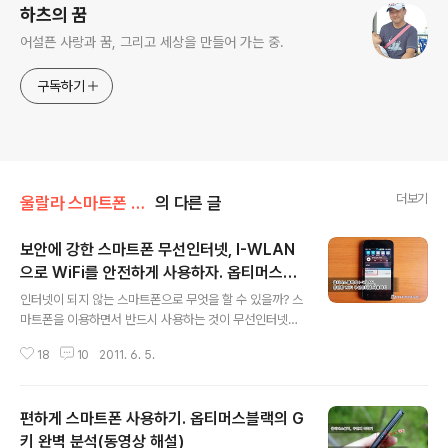
하츠의 꿈
어설픈 사랑과 꿈, 그리고 세상을 만들어 가는 중.
구독하기
더보기
울랄라 스마트폰 리뷰
의 다른 글
보안에 강한 스마트폰 무선인터넷, I-WLAN
으로 WiFi를 안전하게 사용하자. 옵티머스블
글 내용
랙 후기
인터넷이 되지 않는 스마트폰으로 무엇을 할 수 있을까? 스
마트폰을 이용하면서 반드시 사용하는 것이 무선인터넷이
다. 무제한요금제를 이용하는 경우에는 대부분 3G를 이용
18
10
2011. 6. 5.
하겠지만, 속도가 느리고 요금이 비싸서 WiFi를 이용하는
분들도 꽤 있다. 나도 WiFi와 3G의 속도차이가 엄청나다
는 것을 안 이후로는 되도록 WiFi를 이용한다. 스마트폰에
편하게 스마트폰 사용하기. 옵티머스블랙의 G
서 WiFi vs 3G, 얼마나 차이날까? 무료 와이파이(WiFi)
존 U+zone과 무선인터넷 속도측정 요즘 WiFi는 LG 유
키 완벽 분석(동영상 해설)