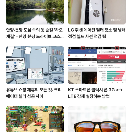
안양·분당 도심 속의 옛 숲길 '하오
LG 휘센 에어컨 필터 청소 및 냉매
개길' - 안양·분당 드라이브 코스
점검 셀프 사전 점검 팁
추천
유튜브 쇼핑 제휴의 모든 것: 크리
KT 스마트폰 갤럭시 폰 3G <->
에이터 셀러 성공 사례
LTE 강제 설정하는 방법