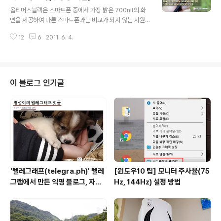
글 내용
플러스존, KT 무선인터넷존, SKT 무선인터넷존, 개인이
옵티머스블랙은 스마트폰 중에서 가장 밝은 700nit의 화
나 회사에서 사용하는 무선 AP 등, 도시에서는 어딜가나
면을 제공하여 다른 스마트폰과는 비교가 되지 않는 시원
이용이 가능할 정도로 무선인터넷존이 많다. 하지만, WiFi
함을 느낄 수 있다. 또한, 4인치크기 임에도 한손에 쏘~옥
는 접속이 쉬운 만큼 보안에 취약하다. 간단한 장비 만 들이
12
6
2011. 6. 4.
들어오는 크기와 시크한 디자인이 무척 마음에 든다. 옵티
대면 무선으..
머스블랙은 이런 디자인적인 측면 외에 좌측에 위치한 G키
또한 무척 마음에 든다. G키를 누른 채 동작을 취하면 그것
을 인식하여 미리 정해 놓은 기능이 작동된다. 액정을 터치
하기가 불편할 때나 두손을 사용하기 어려울 때 편리하게
이 블로그 인기글
이동할 수 있다. G키는 전화받기/끊기, 카메라 사용하기,
앨범, 웹브라우저 등에서 편리하게 이용할 수 있다. 터치키
가 아닌 물리적인 버튼으로 되어 있어서 장갑을 껴야 하는
겨울에도 편리하게 이용할 수 있다. G키로 할 수 있는 것이
무엇인지 한가지씩 동영..
'텔레그래프(telegra.ph)' 텔레
[윈도우10 팁] 모니터 주사율(75
그램에서 만든 익명 블로그, 자유
Hz, 144Hz) 설정 방법
와 권한의 사이를 비집다.