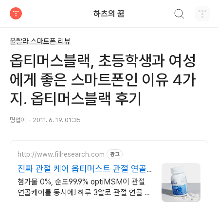
검색하기
하츠의 꿈
티스토리
울랄라 스마트폰 리뷰
옵티머스블랙, 초등학생과 여성
에게 좋은 스마트폰인 이유 4가
지. 옵티머스블랙 후기
명섭이
2011. 6. 19. 01:35
http://www.fillresearch.com
광고
진짜 관절 케어 옵티머스트 관절 연골
집중 케어
첨가물 0%, 순도99.9% optiMSM이 관절
연골케어를 동시에! 하루 3알로 관절 연골 통
증 관리 싹!