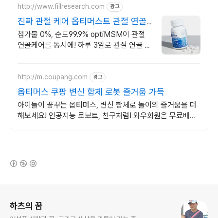
http://www.fillresearch.com
광고
진짜 관절 케어 옵티머스트 관절 연골
집중 케어
첨가물 0%, 순도99.9% optiMSM이 관절
연골케어를 동시에! 하루 3알로 관절 연골 통
증 관리 싹!
http://m.coupang.com
광고
옵티머스 쿠팡 변신 합체 로봇 즐거움 가득
아이들이 꿈꾸는 옵티머스, 변신 합체로 놀이의 즐거움을 더
해보세요! 인공지능 로보트, 친구처럼! 와우회원은 무료배송
으로 편리하게.
(새창열림)
로그 정보
하츠의 꿈