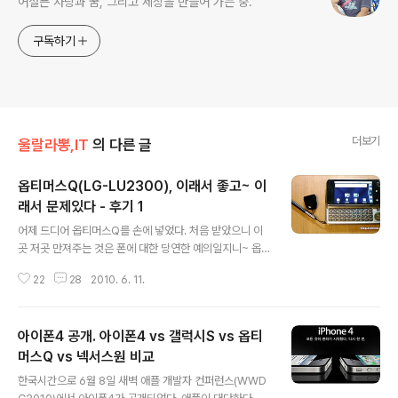
어설픈 사랑과 꿈, 그리고 세상을 만들어 가는 중.
구독하기
더보기
울랄라뽕,IT
의 다른 글
옵티머스Q(LG-LU2300), 이래서 좋고~ 이
래서 문제있다 - 후기 1
글 내용
어제 드디어 옵티머스Q를 손에 넣었다. 처음 받았으니 이
곳 저곳 만져주는 것은 폰에 대한 당연한 예의일지니~ 옵
티를 만난 지 하룻만에 옵티의 콧구멍에서 X구멍까지 모두
22
28
2010. 6. 11.
훌터 본 것 같다. - 안드로이드폰의 사진과 파일을 PC로 옮
기는 쉬운 방법 1 - 옵티머스Q 후기 5 - 옵티머스Q의 간
편한 관리 방법, LG 모바일 싱크(LG Mobile Sync) - 옵
아이폰4 공개. 아이폰4 vs 갤럭시S vs 옵티
티머스Q 후기 4 - 안드로이드폰 메모리를 드라이브로 인
식시키기 - 옵티머스Q 후기 3 - 안드로이드폰에 옴니아의
머스Q vs 넥서스원 비교
글 내용
주소록(연락처)·일정을 넣는 방 - 옵티머스Q 후기 2 - 갤
한국시간으로 6월 8일 새벽 애플 개발자 컨퍼런스(WWD
럭시S와 아이폰4의 대결? 그럼 옵티머스Q는? 사양 비교