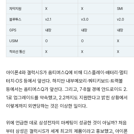
자막지원
X
X
SMI
블루투스
v2.1
v3.0
v2.0
GPS
내장
내장
내장
USIM
O
O
X
적외선 통신
X
X
X
아이폰4와 갤럭시S가 옵티머스Q에 비해 디스플레이·배터리·멀티
터치·OS 등에서 앞선다. 하지만 내부메모리·쿼티키보드·트랙볼
등에서는 옵티머스Q가 앞선다. 그리고, 7·8월 경에 안드로이드 2.
1로 업그레이드를 약속했고, 2.2까지도 지원한다고 밝힌 상황에서
이렇게까지 외면당하는 것은 이상한 일이다.
위에 언급한 데로 삼성전자의 마케팅이 성공한 것이 아닐까? 처음
부터 삼성은 갤럭시S가 세계 최고의 제품이라고 홍보했고, 아이폰