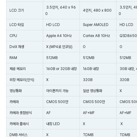
3.5인치, 640 x 96
3.5인치, 48
LCD 크기
4인치, 480 x 800
0
0
LCD 타입
HD LCD
Super AMOLED
HD LCD
CPU
Apple A4 1GHz
Cortex A8 1GHz
QSD8650
DviX 재생
X (MP4로 인코딩)
O
O
RAM
512MB
512MB
512MB
제공 메모리
16GB or 32GB 내장
16GB 내장
3GB 내장, 
외장 메모리(인식)
X
32GB
32GB
영상통화
아이폰끼리 가능
일반 영상통화
X
카메라
CMOS 500만
CMOS 500만
CMOS 50
카메라 촛점방식
AF
AF+MF
AF+MF
카메라 플래시
내장 LED
X
X
DMB 서비스
X
TDMB
TDMB