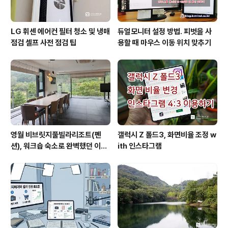
LG 휘센 에어컨 필터 청소 및 냉매
듀얼모니터 설정 방법. 피벗을 사
점검 셀프 사전 점검 팁
용할 때 마우스 이동 위치 맞추기
영월 비브릿지풀빌라리조트(펜
갤럭시 Z 폴드3, 화면비율 조정 w
션), 워크숍 숙소로 완벽했던 이유
ith 인스타그램
(feat. 루프탑 수영장)