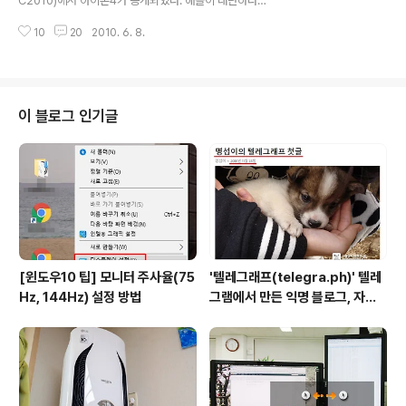
C2010)에서 아이폰4가 공개되었다. 애플이 대단하다고
- 옵티머스Q(LG-LU2300), 이래서 좋고~ 이래서 문제
생각하는 것 중 하나는 제품을 공개하기 전까지 수많은 이
있다 - 후기 1 - 아이폰4 공개. 아이폰4 vs 갤럭시S..
10
20
2010. 6. 8.
슈를 만들어내고 그로 인해 고객에게 기대를 갖게하고, 결
국 실 구매자로 이어질 수 있는 연결 고리를 만든다는 것이
다. - 안드로이드폰의 사진과 파일을 PC로 옮기는 쉬운 방
법 1 - 옵티머스Q 후기 5 - 옵티머스Q의 간편한 관리 방
법, LG 모바일 싱크(LG Mobile Sync) - 옵티머스Q 후
이 블로그 인기글
기 4 - 안드로이드폰 메모리를 드라이브로 인식시키기 -
옵티머스Q 후기 3 - 안드로이드폰에 옴니아의 주소록(연
락처)·일정을 넣는 방 - 옵티머스Q 후기 2 - 갤럭시S와 아
이폰4의 대결? 그럼 옵티머스Q는? 사양 비교 - 옵티머스
Q(LG-L..
[윈도우10 팁] 모니터 주사율(75
'텔레그래프(telegra.ph)' 텔레
Hz, 144Hz) 설정 방법
그램에서 만든 익명 블로그, 자유
와 권한의 사이를 비집다.