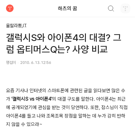
검색하기
하츠의 꿈
티스토리
울랄라뽕,IT
갤럭시S와 아이폰4의 대결? 그
럼 옵티머스Q는? 사양 비교
명섭이
2010. 6. 13. 12:56
요즘 기사나 인터넷의 스마트폰에 관련된 글을 읽다보면 많은 수
가
'갤럭시S vs 아이폰4'
의 대결 구도를 말한다. 아이폰4는 최근
에 공개되었기에 관심을 받는 것이 당연하다. 또한, 잡스님이 직접
아이폰4를 들고 나와 조목조목 장점을 말하는 데 누가 감히 반하
지 않을 수 있으랴~