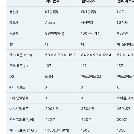
아이폰4
갤럭시S
옵티머스
통신사
KT(예정)
SKT(예정)
LGT
제조사
Apple
삼성전자
LG전자
출고가
89만원(예상)
100만원(예상)
90만원
형태
바
바
바+슬라이드
크기(표준, mm)
58.6 x 9.3 x 115.2
64.2 x 9.9 x 122.4
57 x 14.3 
무게(표준, g)
137
121
157
OS
iOS4
안드로이드 2.1
안드로이드 1
쿼티 기보드
X
X
O
기타 입력방식
X
X
트랙볼, 네비
대기시간(표준)
300시간
450시간
250시간
연속통화(표준, H)
420분
450분
200분
배터리(표준, mAH)
1450(교체 불가)
1500
1350