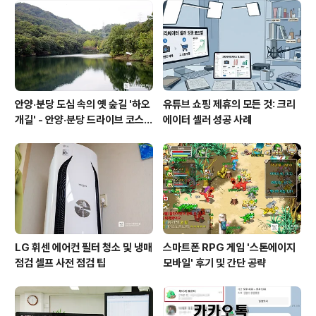
안양·분당 도심 속의 옛 숲길 '하오
유튜브 쇼핑 제휴의 모든 것: 크리
개길' - 안양·분당 드라이브 코스
에이터 셀러 성공 사례
추천
LG 휘센 에어컨 필터 청소 및 냉매
스마트폰 RPG 게임 '스톤에이지
점검 셀프 사전 점검 팁
모바일' 후기 및 간단 공략