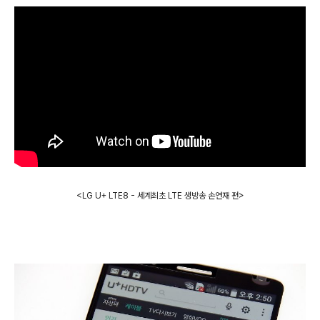
<LG
U+ LTE8 -
세계최초 LTE 생방송
손연재 편
>