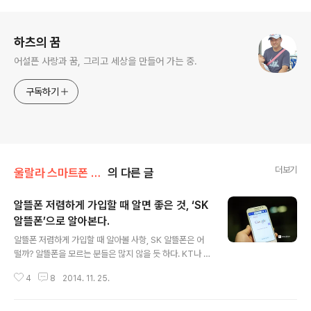
로그 정보
하츠의 꿈
어설픈 사랑과 꿈, 그리고 세상을 만들어 가는 중.
구독하기
더보기
울랄라 스마트폰 리뷰
의 다른 글
알뜰폰 저렴하게 가입할 때 알면 좋은 것, ‘SK
알뜰폰’으로 알아본다.
글 내용
알뜰폰 저렴하게 가입할 때 알아볼 사항, SK 알뜰폰은 어
떨까? 알뜰폰을 모르는 분들은 많지 않을 듯 하다. KT나 S
KT 등 이동통신망을 임대해서 사용하는 통신사업자가 판
4
8
2014. 11. 25.
매하는 폰으로 기간통신망에 비해 요금이 저렴하고 기간망
을 그대로 사용하기 때문에 통화 품질 등에는 별다른 차이
가 없다는 장점이 있다. 대표적인 통신사로는 SK텔링크, C