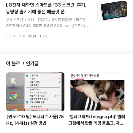
LG전자 대화면 스마트폰 ‘G3 스크린’ 후기,
J헬로모바일 등이 있으며 이미 400만명의 가입자를 확보
하여 기존과는 다른 볼륨으로 알뜰폰 시장을 바라볼 필요
동영상 즐기기에 좋은 패블릿 폰.
글 내용
가 있게 되었다. SK텔링크는 'SK알뜰폰 세븐모바일(7mo
‘G3 스크린’, LG U+ 전용으로 출시한 대화면 스마트폰 L
bile)' 가입자용 모바일 고객센터 앱을 선보이며 기간통신
G전자에서 G3의 대화면 모델인 G3 Screen(스크린) 스
망 못지 않은 고객 서비스를 시작했고, CJ헬로비젼은 장기
마트폰을 출시했다. ‘G3 스크린’은 5.9인치라는 상당히 큰
고객을 대상으로 경쟁력있는 상품을 운영하고 있다. 이런
13
8
2014. 11. 23.
패블릿 폰으로 크다는 것 외에도 LG전자의 독자 AP 인 뉴
서비스와 상품들은 고객서비스의 ..
클런이 처음으로 탑재된 폰이라는 점에서 의의가 있다. 이
런 것을 소비자가 알아봤자 무엇하겠는가 생각할 수 있지
만 그동안 퀄컴 AP에 의존하면서 LG전자가 원하는 기능
이나 최적화에는 한계가 있었을 것이다. 독자 AP를 사용한
이 블로그 인기글
다는 것은 제조사가 원하는 대로 AP를 최적화 시킬 수 있
어서 여러모로 자사의 색깔을 담아내는 데 좋으며, 삼성의
독자 AP '엑시노스'와 함께 국내 스마트폰 기술의 진일보
및 수익률 안정화에 도움을 얻게 될 것이기 때문에 관심이
간다. 'G3 ..
[윈도우10 팁] 모니터 주사율(75
'텔레그래프(telegra.ph)' 텔레
Hz, 144Hz) 설정 방법
그램에서 만든 익명 블로그, 자유
와 권한의 사이를 비집다.