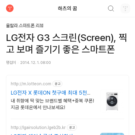
검색하기
하츠의 꿈
티스토리
울랄라 스마트폰 리뷰
LG전자 G3 스크린(Screen), 찍
고 보며 즐기기 좋은 스마트폰
명섭이
2014. 12. 1. 08:00
http://m.lotteon.com
광고
LG전자 X 롯데ON 첫구매 최대 5천원
혜택!
내 취향에 딱 맞는 브랜드별 혜택+중복 쿠폰!
지금 롯데온에서 만나보세요!
http://lgairsolution.lgeb2b.kr
광고