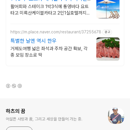
인1실 호텔에서편하게
활어회와 스테이크 1박3식에 통영바다 요트
타고 미륵산케이블카타고 2인1실호텔까지
통영거제 여행과 케이블카 요트 체험 그리고
1박3식음식호텔숙박 음식이모든것이한번에
https://m.place.naver.com/restaurant/37255678
광고
특별한 날엔 역시 한우
거제도여행 넓은 좌석과 주차 공간 확보, 각
종 모임 장소로 딱
(새창열림)
로그 정보
하츠의 꿈
어설픈 사랑과 꿈, 그리고 세상을 만들어 가는 중.