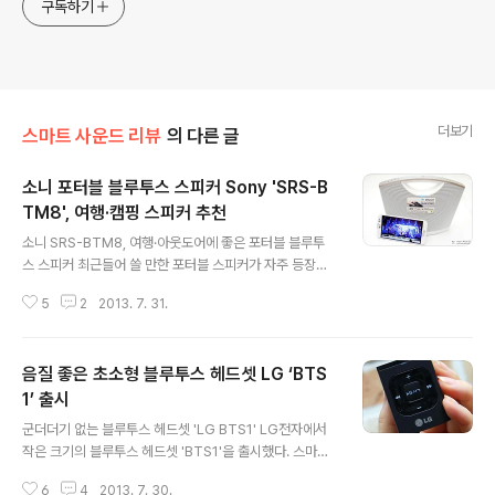
구독하기
더보기
스마트 사운드 리뷰
의 다른 글
소니 포터블 블루투스 스피커 Sony 'SRS-B
TM8', 여행·캠핑 스피커 추천
글 내용
소니 SRS-BTM8, 여행·아웃도어에 좋은 포터블 블루투
스 스피커 최근들어 쓸 만한 포터블 스피커가 자주 등장하
고 있다. 대부분 블루투스 연결 방식을 지원하여 노트북이
5
2
2013. 7. 31.
나 스마트폰 등과 연결성이 좋고 휴대성을 강조하고 있어
서 그 중 딱 하나를 고르기란 쉽지가 않다. 소니의 포터블
블루투스 스피커인 'SRS-BTM8'도 그런 선택의 고민을
음질 좋은 초소형 블루투스 헤드셋 LG ‘BTS
하게 할 만한 제품이다. 특히 이 제품은 생김새도 특이하고
사운드의 무게감 등이 휴대성 만을 강조하여 작게 만들어
1’ 출시
글 내용
진 다른 제품과는 다른 존재감이 있다. 아마도 얼마전에 소
군더더기 없는 블루투스 헤드셋 'LG BTS1' LG전자에서
개했더 작은 스피커인 'SRS-BTV5'와 이 제품을 동시에
작은 크기의 블루투스 헤드셋 'BTS1'을 출시했다. 스마트
출시하면서 포터블 시장에 도전하는 듯 하다.(360도 사운
폰이나 노트북 등에 이어폰을 직접 연결하지 않고 블루투
드의 ‘소니 SRS-BTV5’, NFC 간편 연결 앱 사용법과 DB
6
4
2013. 7. 30.