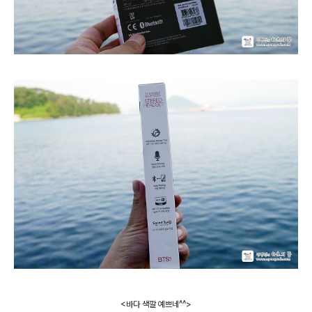
<바다 색깔 예쁘네^^>