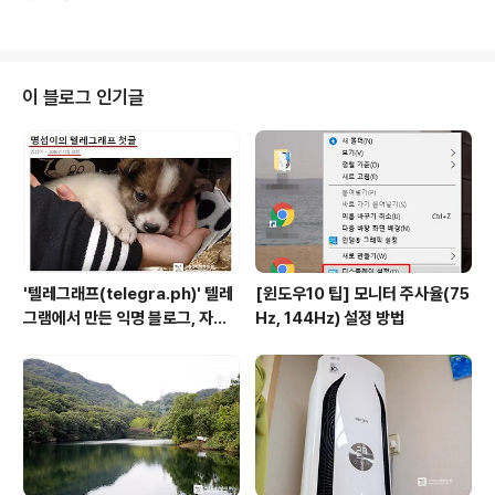
스 방식으로 연결하여 이용할 수 있다. LG BTS1 제품은
EST DUO 비교..
블루투스 연결 방식에서 필연적으로 발생하는 음질 손상을
최소화하여 편리성과 품질 모두를 만족시켜 줄 수 있는 제
품이라 하겠다. 물론 전화 통화도 가능하다. 모바일기기의
디스플레이 전쟁이 사운드로 옮겨 가면서 스마트폰과 악세
이 블로그 인기글
사리 제조사들 대부분이 이어폰과 포터블 스피커의 출시에
열을 올리고 있다. LG전자도 이런 흐름에 맞춰 포터블 스
피커 및 실내용 스피커인 '사운드바'를 출시하였고 이어 블
루투스 헤드셋 'BTS1'을 출시하면서 사운드 분야에 힘을
쓰고 있다. 이어폰을 기기에..
'텔레그래프(telegra.ph)' 텔레
[윈도우10 팁] 모니터 주사율(75
그램에서 만든 익명 블로그, 자유
Hz, 144Hz) 설정 방법
와 권한의 사이를 비집다.