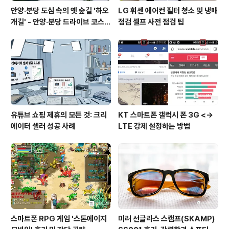
안양·분당 도심 속의 옛 숲길 '하오
LG 휘센 에어컨 필터 청소 및 냉매
개길' - 안양·분당 드라이브 코스
점검 셀프 사전 점검 팁
추천
유튜브 쇼핑 제휴의 모든 것: 크리
KT 스마트폰 갤럭시 폰 3G <->
에이터 셀러 성공 사례
LTE 강제 설정하는 방법
스마트폰 RPG 게임 '스톤에이지
미러 선글라스 스캠프(SKAMP)