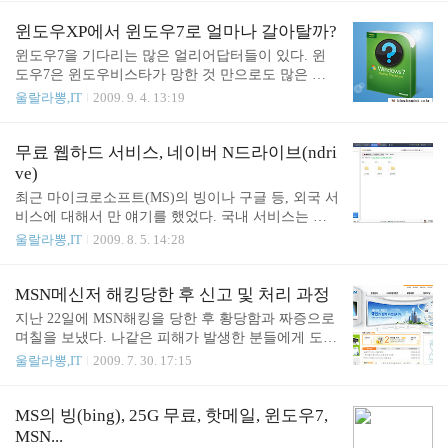
분들, 지금도 자주 방문하거나 자주 들러주시는 분들
포한다는 기사를 내 놓았다. (기사 전문, 이런 기사는
을 직접 뵐 수 있다는 것이 설레인다. 반갑게 인사..
왜 국내 언론에서는 보도가 되지 않는 걸까?) 무료 오
윈도우XP에서 윈도우7로 얼마나 갈아탈까?
피스 패키지 MS오피스 스타터 2010 은 기존 오피스
윈도우7을 기다리는 많은 얼리어답터들이 있다. 윈
패키지의 모든 프로그램이 포함된 것은 아니다. MS
도우7은 윈도우비스타가 망한 것 만으로도 많은 관
오피스 스타터 2010의 제공 범위 - 포함되는 프로그
심을 끈다. 마이크로소프트의 OS는 징검다리(한번
울랄라뽕,IT
2009. 9. 4. 13:19
램 : 워드 2010, 엑셀 2010 - 무료 이용 대상 : 가정이
건너 한번) 성공을 해 왔고, 얼마전에 나왔던 윈도우
나 학생, 즉 일반인 - 프로그램의 일부 기능 제한 - 애
비스타가 망했으니 윈도우7이 성공할 것이라는 생각
드웨어 방식(알집 등의 방식)으로 유료 키를 구매하
~ㅋ 윈도우7은 기존의 윈도우에 비해 보안이나 그래
무료 웹하드 서비스, 네이버 N드라이브(ndri
면 정식 버전으로 업그레이드 가능 이미 MS는 Office
픽, UI 등 상당히 향상된 기능들이 있다고 알려져 있
ve)
Ult..
다. 소개된 기능 중에는 빨리 이용해 싶은 것들이 꽤
최근 마이크로소프트(MS)의 빙이나 구글 등, 외국 서
있다. 그중에서 난 멀티터치나 변화된 메뉴방식 등의
비스에 대해서 만 얘기를 했었다. 국내 서비스는 별
유저인터페이스에 관심이 많다. (모니터가 따라주지
로 얘기할 만한 이슈가 없어서이다. MB정부의 법에
울랄라뽕,IT
2009. 8. 5. 14:28
않아 멀티터치는 보류될지도... ㅠㅠ) http://www.idg.c
지배당해 제대로 서비스를 펼칠 수 없는 현실... 7월
o.kr/review/detail.do?itemCode=mswindow7&articleId=
말에 네이버에서 오픈한 N드라이브는 그중 주목할
3232 http://ourblog.tisto..
만한 서비스이다. 네이버 N드라이브는 마이크로소프
MSN메신저 해킹당한 후 신고 및 처리 과정
트의 스카이드라이브(25G)보다는 작은 공간이지만 5
지난 22일에 MSN해킹을 당한 후 황당함과 짜증으로
G를 무료로 주는 웹저장공간 서비스이다. 이런 서비
며칠을 보냈다. 나같은 피해가 발생한 분들에게 도움
스가 국내에서도 나올 것 같다는 생각을 했었지만 그
이 되길 바라는 마음으로 그동안 처리했던 것을 정리
울랄라뽕,IT
2009. 7. 30. 17:15
게 네이버일 줄은 생각을 못했다. 네이버 N드라이브
한다. 사이버수사대에 신고를 했다 예전에 서버 해킹
는 깔끔하고 윈도우 탐색기와 같은 방식으로 처음 접
건으로 몇번을 신고했었지만 허탕이어서 신뢰는 가
하는 사람도 별 부담없이 이용이 가능하다. 5G의 용
지 않지만 우선을 이것 밖에 길이 없다고 생각했다.
MS의 빙(bing), 25G 무료, 핫메일, 윈도우7,
량은 흔히 사용하는 USB 메모리와 같거나 조금 큰
네탄(사이버수사대) 홈페이지 : http://www.netan.go.k
MSN...
정도의 용량이며 업무용이나 사진을 임시 보관하는