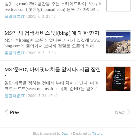
r/ 1. 네탄 -> 사이버범죄신고 -> 해킹.바이러스 -> 개
빙(bing.com) 25G 공간을 주는 스카이드라이브(skydr
..
인홈페이지,블로그,메일 등 계정 도용 에서 신고를
ive.live.com) 핫메일(hotmail.com) 윈도우7 마이크로
한다. 2. 개인정보 입력한다. 처음일 경우에는 비밀번
소트프 오피스 MSN메신저(im.msn.co.kr/im) 준HD ...
울랄라뽕,IT
2009. 6. 3. 21:47
호 설정 및 개인 정보를 입력해야 한다. 3. 신고내용
이런 서비스를 말하면 어떤 생각이 드시는 지? 그동
을 입력한다. 신고내용은 발생시간 및 사고내용 등을
안 MS가 숨쉬기 힘들어하던 인터넷 공간에 '빙(bing.
자세하게 기재하는 것이 좋다. 4. 내용을 모두 입력한
com)'이라는 검색 서비스를 내놓으면서 전쟁을 위한
MS의 새 검색서비스 '빙(bing)'에 대한 딴지
후 관할 경..
구색을 갖췄다고 생각한다. 빙(bing.com)이 아직 베
MS의 빙(bing)이오픈 되었다는 기사가 있길래 www.
타 단계라 단정짓기는 어렵지만, MS는 그동안 인터
bing.com에 들어가서 보니까 정말로 오픈이 되어 있
넷 서비스에 공들인 것을 생각하면 반드시 빙(bing.co
더군... 그 기사는 "빙"에 대해 우호적인 내용이 많았
울랄라뽕,IT
2009. 6. 2. 13:08
m)을 안정 궤도에 올려 놓을 것이다. 위에 나열한 것
다. 난 불과 하루전에 빙(bing)에 대한 글을 썻는데...
들 중에서 윈도우과 오피스는 아직까지 어떤 회사도
(흐이구~~) 관련 링크 : MS 빙(Bing)이 구글을 못이
따라잡지 못하는 해당 분야 절대강자다. 그동안 개인
기는 1가지 이유 처음 들어가면 대한민국으로 설정
MS '준HD', 아이팟터치를 앞서다. 지금 잠깐
용 컴퓨터를 장악했으면서도..
되어 있었고, 첫화면의 느낌은 파워포인트 템플릿 막
~
불러온 것 처럼 휑하니 괜찮더군^^;; [www.bing.com :
일단 제목을 정하는 것에서 부터 차이가 난다. 마이
대한민국] 아직 한글 버전이 다 완성되지 않은 듯 하
크로소프트(www.microsoft.com)의 '준HD'는 앞에 "M
다. 아래와 같이 설정하면 한글 환경에서 이용하기
S"를 붙어야 만 '아~ 그거?' 한다. 하지만 "아이팟터
울랄라뽕,IT
2009. 5. 31. 17:42
편리하다. 우측 상단의 "대한민국"을 클릭해서 "미
치"는 이미 이름 자체가 분야를 설명하고 있다. 마이
국-영문"으로 설정한다. 다시 우측 상단의 "United St
크로소프트는 OS와 오피스 분야를 제외한 여러 방면
ates(한국어)"에서 "한국어"를 클릭한..
에서도전자의 입장이다. 웹분야에는 구글의 구글(w
Prev
Next
ww.google.co.kr)이 있고... 게임 분야에는 소니의 PSP
(www.playstation.co.kr)가 있고... PMP에는 애플의 아
이팟(www.apple.com/kr/)가 있다. 무엇하나도 쉽지 않
Blog is powered by
Daum
/ Designed by
Tistory
으며 번번히 고배를 마셨다. 마이크로소프트에서 "준