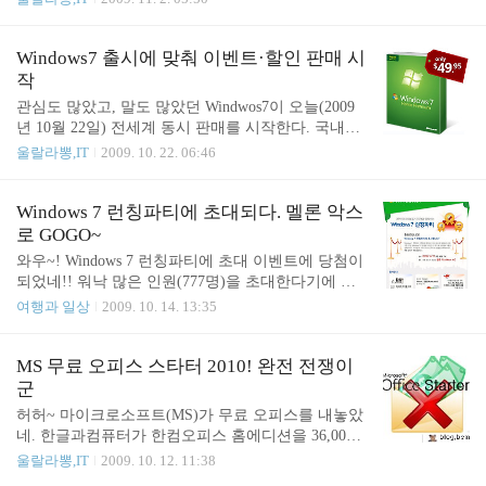
월 이용 용량이 무려 15MB-_-;; 15MB를 어디다 쓰라
S) 웹서비스에서 상당히 신선한 시도라 생각했었다.
고... 한달쓰고 해지했다. 이번에 나온 데이터 부문 요
25GB를 무료로 주는 마이크로소프트의 스카이드라
금제는 어떨지... 그리고, KT가 치고 나가서 그런지
이브도 있기는 하지만 속도가 너무 느려 사용하기가
Windows7 출시에 맞춰 이벤트·할인 판매 시
WCD..
불편한 반면, N드라이브는 용량에서는 스카이드라이
작
브에 뒤지지만 속도가 괜찮아서 쓸만하다고 생각했
관심도 많았고, 말도 많았던 Windwos7이 오늘(2009
다. 하지만, 웹 기반 서비스다보니 자주 들어가지지
년 10월 22일) 전세계 동시 판매를 시작한다. 국내에
는 않았다. 며칠전 또 하나의 아주 신선한 소식을 접
서는 Windwos7 런칭파티(멜론 악스)를 시작으로 판
울랄라뽕,IT
2009. 10. 22. 06:46
했다. N드라이브를 실제로 윈도우 탐색기의 N: 드라
매 및 행사가 시작된다. 그동안 Windows Vista 의 실
이브로 연결해서 사용할 수 있다는 것이다. 윈도우
패로 꽤나 속앓이를 하던 마이크로소프트이다. 그래
탐색기에 들어온 N드라이브의 장점 및 특징 - 웹서비
서인지 Windows7 판매와 동시에 할인 판매 등 여러
Windows 7 런칭파티에 초대되다. 멜론 악스
스 N드라이브가 실제 윈도우탐색기의 N드라이브로
가지 행사 소식이 들린다. 대학생을 대상으로 하는
로 GOGO~
연결이 된다...
할인판매를 시작한다. 가격은 49.95달러이며 국내에
와우~! Windows 7 런칭파티에 초대 이벤트에 당첨이
서는39,900원이라는 꽤 저렴한 가격으로 판매한다.
되었네!! 워낙 많은 인원(777명)을 초대한다기에 은
구매 신청 화면에서 대학생 이메일, 즉 ac.kr 등의 메
근 기대는 하고 있었지만 정말 당첨이 될 줄이야!! 블
여행과 일상
2009. 10. 14. 13:35
일을 입력하면 자신의 메일로 구매할 수 있는 메일이
로그를 운영하면서... 구글우수블로그에 선정되어 받
도착한다. 판매 시작일인 오늘, 블로거 777명을 초대
았던 스타벅스 상품권, 레뷰에서 받았던 몇번의 상
하여 멜론악스에서 Windows7 런칭파티를 한다. 참석
품, 이번 Windows 7 초대 등등, 생각지도 않게 받게
MS 무료 오피스 스타터 2010! 완전 전쟁이
하..
되는 선물이 블로그 운영에 큰 활력소가 된다. 이번
군
Windows 7 런칭 파티는 Windows 7 Ultimate Version
허허~ 마이크로소프트(MS)가 무료 오피스를 내놓았
까지 준다고 하니 더욱 좋고... 또한, 기대되는 것은
네. 한글과컴퓨터가 한컴오피스 홈에디션을 36,000
처음으로 블로거 들이 모이는 곳에 참석을 하게 되었
원에 판매를 시작한 지난 10월 9일, MS는 한컴의 홈
울랄라뽕,IT
2009. 10. 12. 11:38
다는 것이다. 블로그를 하면서 많은 도움을 받았던
에디션과 비슷한 성격의 오피스 패키지을 무료로 배