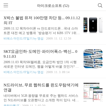
마이크로소프트 (52)
X박스 불법 유저 100만명 차단 등... 09.11.12
의 IT
2009.11.12 목차아이폰 vs 안드로이드폰...국내 스마
트폰 대전 예고 방통위 `방송평가`서 KBS 1TV 1위 K
ISA "내년 홈피 100만개 악성코드 은닉 점검" 영화
비에스 마인드/IT일기 by 명섭
2009. 11. 12. 12:59
불법 내려받기 차단 시작 SKT 아이폰 도입 포기하나
HP, 쓰리콤 인수한다 MS, X박스360 불법 ‘못참아’…
100만명 차단 MS 오피스 2010 공개베타, 다음주 출
SKT요금인하·도메인·파이어폭스·백신... 0
시될 듯 아이폰 vs 안드로이드폰...국내 스마트폰 대
9.11.03
전 예고 - [위로] 이투데이 기사보기국내 핸드폰 제조
2009.11.03 목차SK텔레콤, 요금인하 방안 1차 시행
사 및 이통사는 내년 전반기에 안드로이드폰 출시를
새로운 인터넷 도메인, 웹을 어떻게 바꿀 것인가? 모
목표로 준비하고 있다. KT에서 곧 아이폰을 출시한
질라, 파이어폭스 3.6 베타 공개 구글, IT업계 인수합
비에스 마인드/IT일기 by 명섭
2009. 11. 3. 09:14
다고 하는데 정말 출시를 하는 것인지.. 아이폰의 췰
병 핵 되나 삼성전자-MS 그린IT 협력 의미 블로거가
시가 계속 미뤄지면서 처음의 기대도 많이 수그러진
선택한 인터넷전화 키워드는 '요금절감' 개인용 보안
것 같고, 그에 비해 안드로이드폰은 기대감 만땅이
SW 저가경쟁 확산 SK텔레콤, 요금인하 방안 1차 시
N드라이브, 무료 웹하드를 윈도우탐색기에
다. 또..
행 - [위로] K모바일 기사보기 드디어 SK텔레콤이 요
연결
금인하 효과가 큰 신규요금제 7개를 내놓았다. 눈에
네이버에서 5GB 용량을 무료로 주는 웹하드 서비스
띄는 것이 데이터 요금제 부분이다. 나도 얼마전에
인 N드라이브를 오픈했다고 소개한 적이 있다. 네이
월 1만원짜리 데이터요금제를 사용하다 해지했다.
버 N드라이브는 포토앨범과 같이 개인화 부문(PIM
울랄라뽕,IT
2009. 11. 2. 05:50