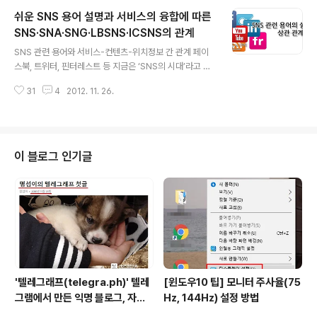
은 사진을 쉽게 공유할 수 있도록 하여 좀 더 페이스북의 컨
쉬운 SNS 용어 설명과 서비스의 융합에 따른
텐츠를 풍부하게 하려는 의도로 풀이할 수 있겠다. 사진을
동기화한다는 것은 무선 인터넷을 통해 사진을 전송한다는
SNS·SNA·SNG·LBSNS·ICSNS의 관계
글 내용
것이니 데이터 용량을 꼭 살핀 후 이용하길 바란다. 본 기능
SNS 관련 용어와 서비스-컨텐츠-위치정보 간 관계 페이
은 스마트폰 등의 모바일 기기의 앱에서 먼저 사진 동기화
스북, 트위터, 핀터레스트 등 지금은 ‘SNS의 시대’라고 말
를 설정한 후 웹이나 다른 기기에서 이용할 수 있게 된다.
해도 과언이 아니다. SNS를 통한 정보의 공유와 확산력은
페이스북 최신 어플을 이용중이라면 위 그림과 같이 '새로
31
4
2012. 11. 26.
이전에 있었던 그 어떤 것과 비교할 수 없이 강력하다. 이
운 기능! ...' 안내 문구를 볼 수..
중심에는 특정 권력이 아닌 한명 한명 개인이 모여 만들어
내는 특별함이 있으며, 국내외를 막론하고 이를 이용하려
는 노력은 큰 흐름이 되어 여러 분야에 적용되어 가고 있다.
안타깝게도 이러한 흐름은 외국, 특히 미국이 주도하고 있
이 블로그 인기글
으며 언제나처럼 수많은 관련 용어들이 쏟아져나오고 있
다. 아직 완성 단계가 아니어서 하루가 멀다하고 새로운 용
어가 등장하고 있고, 그 중에서 어느 정도는 정착된 용어에
대해 의미와 서로 간의 관계를 알아보고자 한다. ■ 서비스
측면의 SNS 용어 SNS..
'텔레그래프(telegra.ph)' 텔레
[윈도우10 팁] 모니터 주사율(75
그램에서 만든 익명 블로그, 자유
Hz, 144Hz) 설정 방법
와 권한의 사이를 비집다.