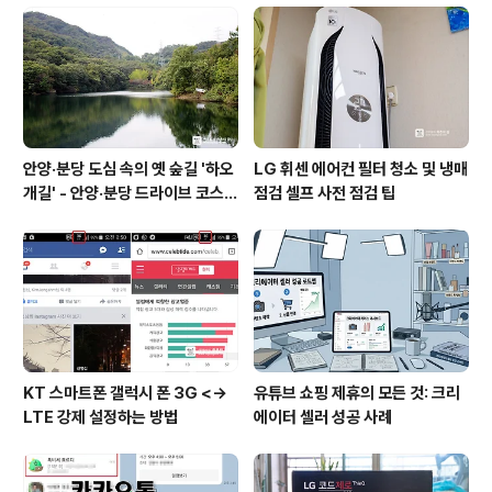
안양·분당 도심 속의 옛 숲길 '하오
LG 휘센 에어컨 필터 청소 및 냉매
개길' - 안양·분당 드라이브 코스
점검 셀프 사전 점검 팁
추천
KT 스마트폰 갤럭시 폰 3G <->
유튜브 쇼핑 제휴의 모든 것: 크리
LTE 강제 설정하는 방법
에이터 셀러 성공 사례