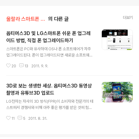
더보기
울랄라 스마트폰 리뷰
의 다른 글
옵티머스3D 및 LG스마트폰 쉬운 폰 업그레
이드 방법, 직접 폰 업그레이드하기
글 내용
스마트폰은 PC와 유사하여 OS나 폰 소프트웨어가 자주
업그레이드된다. 폰이 업그레이드되면 새로운 소프트웨어
를 사용할 수 있고, 폰이 안정화되어 사용에 더욱 편리해진
20
13
2011. 9. 9.
다. 이런 것에 관심이 있는 분들은 자주 업그레이드를 할 것
이고, 잘 모르거나 귀찮아하는 분들은 처음 상태 그대로 이
용하기도 한다. 옵티머스3D를 비롯한 LG전자 스마트폰은
3D로 보는 생생한 세상. 옵티머스3D 동영상
여러가지 폰 업그레이드 방법을 제공하고 있다. 특히 '스마
트폰에서 직접 폰 업그레이드'하는 간단한 방법이 있으니
촬영과 유튜브3D 업로드
글 내용
좋은 환경으로 스마트폰을 이용할 수 있도록 관심을 가져
LG전자는 자사의 3D 방식(FPR)이 소비자와 전문가의 테
보자. ■ LG 스마트폰의 폰 업그레이드 방법 3가지 옵티머
스트에서 경쟁사와 비해 아주 좋은 평가를 받은 것에 힘을
스3D의 폰 업그레이드하는 방법은 LG전자 AS센터에 방
얻어 3D 기기를 통한 재도약에 한참이다. 가정에서는 3D
문하는 방법, PC에 폰을 USB로 연결하여 PC에서 'LGM
11
5
2011. 8. 31.
TV, 이동중에는 옵티머스3D 스마트폰, 업무 및 게임은 3
obile Support Tool..
D 노트북과 3D 모니터를 이용할 수 있도록하여 모든 영역
에 3D 제품을 내놓았다. 아무리 Full Line-up을 갖췄다
하더라도 각각의 기기에서 즐길 수 있는 3D 컨텐츠가 적다