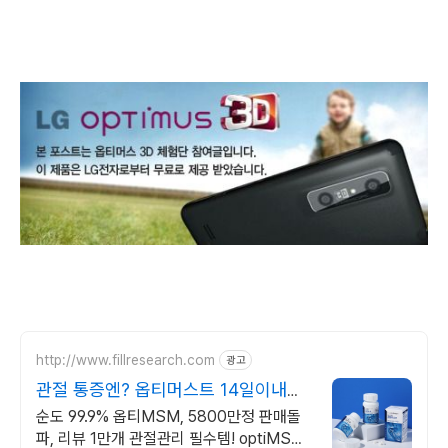
http://www.fillresearch.com
광고
관절 통증엔? 옵티머스트 14일이내
100% 환불보장
순도 99.9% 옵티MSM, 5800만정 판매돌
파, 리뷰 1만개 관절관리 필수템! optiMSM