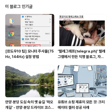
면 소비자는 제품을 구매할 만한 매력을 느끼지 못한다. 이
이 블로그 인기글
렇듯 중요한 컨텐츠를 생산할 수 있는기기가 옵티머스3D
스마트폰이다. 어디서나 3D영상을 촬영할 수 있고, 언제나
안경없이(무안경) 3D 영상을 볼 수 있으니 3D 컨텐츠의
소비와 생산에 결정적인 역할을 할 수 있다는 생각이다. ■
3D 동..
[윈도우10 팁] 모니터 주사율(75
'텔레그래프(telegra.ph)' 텔레
Hz, 144Hz) 설정 방법
그램에서 만든 익명 블로그, 자유
와 권한의 사이를 비집다.
안양·분당 도심 속의 옛 숲길 '하오
유튜브 쇼핑 제휴의 모든 것: 크리
개길' - 안양·분당 드라이브 코스
에이터 셀러 성공 사례