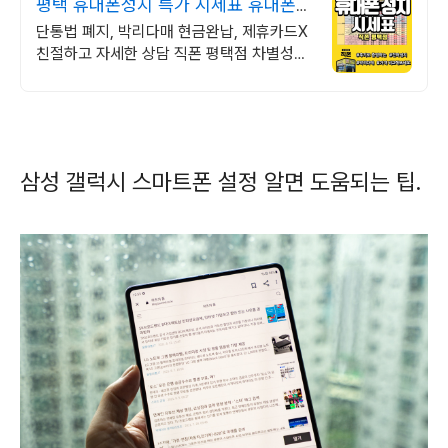
평택 휴대폰성지 특가 시세표 휴대폰성
지 직폰평택점
단통법 폐지, 박리다매 현금완납, 제휴카드X
친절하고 자세한 상담 직폰 평택점 차별성없
는 정직한 할인 시세표확인후 저렴하게 구매
하세요!
삼성 갤럭시 스마트폰 설정 알면 도움되는 팁.