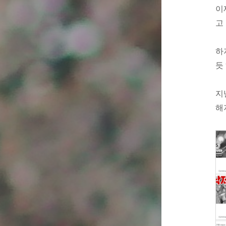
이
고
하
듯
지
해