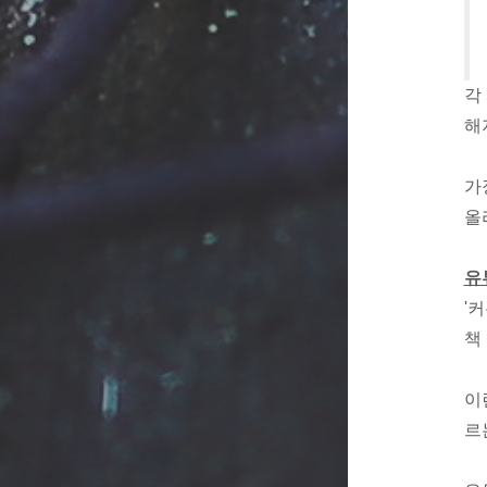
각
해
가
올
유
'
책
이
르