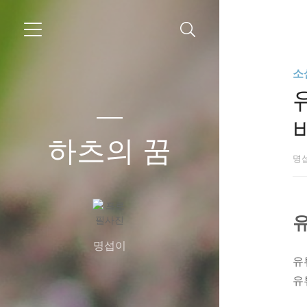
소
하츠의 꿈
명
유
명섭이
유
유