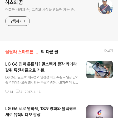
하츠의 꿈
어설픈 사랑과 꿈, 그리고 세상을 만들어 가는 중.
구독하기
더보기
울랄라 스마트폰 리뷰
의 다른 글
LG G6 진짜 튼튼해? 밀스펙과 광각 카메라
갖춰 특전사폰으로 거뜬.
글 내용
LG G6, '밀스펙' 내구성과 안정성 최고 수준 + 일상 담기
좋은 카메라.요즘 출시되는 폰들은 뭐하나 모자란 거 없이
훌륭한 사양으로 일상의 필요한 부분을 채워준다. 하지만
14
4
2017. 4. 17.
여전히 모자란 몇가지가 있다. 배터리의 빠른 소모, 배터리
발화, 액정 파손 등이다. 최고의 폰이라 불리는 모 사의 제
품은 액정이 깨진 채로 사용하는 분들을 허다하게 보게 된
LG G6 세로 영화제, 18:9 영화와 블랙핑크
다. 매일 손에 들고 다니는 스마트폰이니만큼 아무리 성능
이 좋은 폰이라도 안정정 및 내구성이 떨어진다면 편안하
세로 뮤직비디오 감상
글 내용