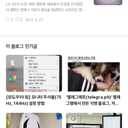
게 폰을 이용하기는 힘들다. 그런 면에서 LG G6의 밀스펙
LG G6의 도전 '세로 영화제' 새로움이 신경을 간지럽힌
(Mil-Spec)을 갖추었다는 것은 참신하면서 안정감 주는
다.영화는 언제나 가로의 영상을 제공한다. 오프라인 영화
소식이었다. LG G6이 갖추었다는 '밀스펙' 이란?밀스펙
관이 그렇고 온라인의 유튜브가 그렇다. 사람의 시야와 유
(Mil-Spec)이란 미국 군사규격의 줄임말로, 미군이 사용
3
2
2017. 3. 27.
사한 16:9 풀HD 형태가 언제가부터 습관처럼 적응해있다.
하는 장비를 다..
LG전자는 이런 낮익은 환경을 깨고 'LG G6' 스마트폰의
18:9 화면비를 이용한 세로 영화제를 개최했다. 스마트폰
이 일반화되면서 사진과 동영상을 스마트폰으로 촬영하는
것은 흔한 일이고, 그럴 때 세로 촬영은 가로보다 편하다.
이 블로그 인기글
그렇지만 아직까지 영상을 즐기는 플랫폼은 대부분 가로로
제공하다보니 뭔가 불일치가 있다.그런 점을 고려하여 유
튜브는 2015년부터 세로 영상을 그대로 즐길 수 있도록
기능을 제공하고 있고, 외국에서는 많이들 사용하는 스냅
쳇, 페리스코프 등도 세로 영상을 ..
[윈도우10 팁] 모니터 주사율(75
'텔레그래프(telegra.ph)' 텔레
Hz, 144Hz) 설정 방법
그램에서 만든 익명 블로그, 자유
와 권한의 사이를 비집다.