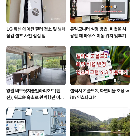
LG 휘센 에어컨 필터 청소 및 냉매
듀얼모니터 설정 방법. 피벗을 사
점검 셀프 사전 점검 팁
용할 때 마우스 이동 위치 맞추기
영월 비브릿지풀빌라리조트(펜
갤럭시 Z 폴드3, 화면비율 조정 w
션), 워크숍 숙소로 완벽했던 이유
ith 인스타그램
(feat. 루프탑 수영장)