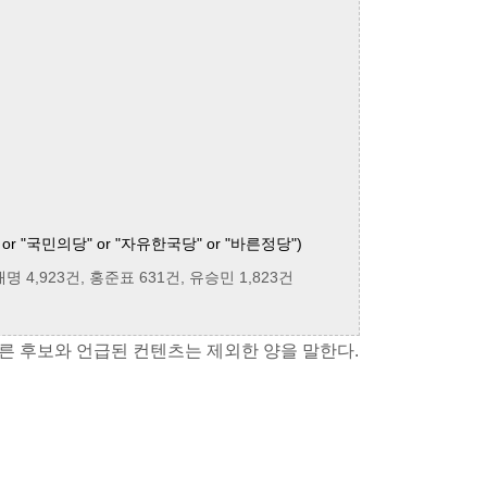
or "국민의당" or "자유한국당" or "바른정당")
재명 4,923건, 홍준표 631건, 유승민 1,823건
른 후보와 언급된 컨텐츠는 제외한 양을 말한다.