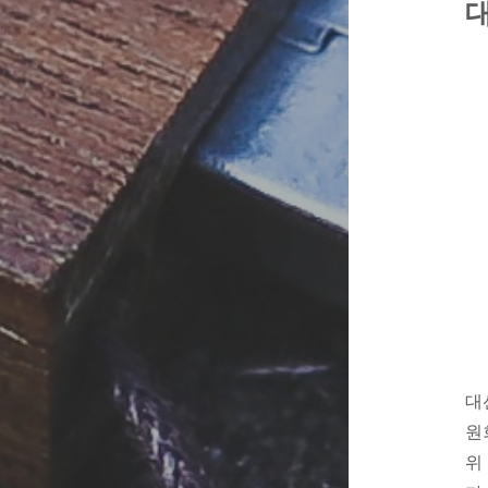
대
대
원
위