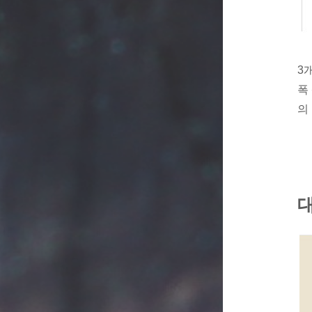
3
폭
의
대