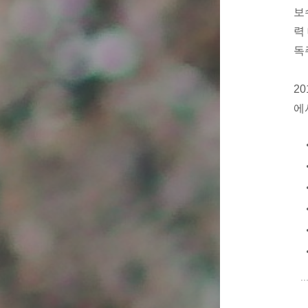
보
력
독
2
에