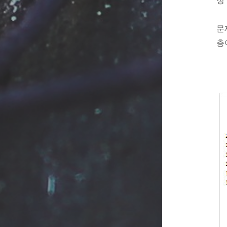
정
문
층