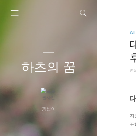
A
하츠의 꿈
명
대
명섭이
지
표