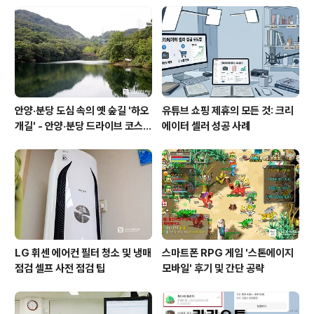
안양·분당 도심 속의 옛 숲길 '하오
유튜브 쇼핑 제휴의 모든 것: 크리
개길' - 안양·분당 드라이브 코스
에이터 셀러 성공 사례
추천
LG 휘센 에어컨 필터 청소 및 냉매
스마트폰 RPG 게임 '스톤에이지
점검 셀프 사전 점검 팁
모바일' 후기 및 간단 공략