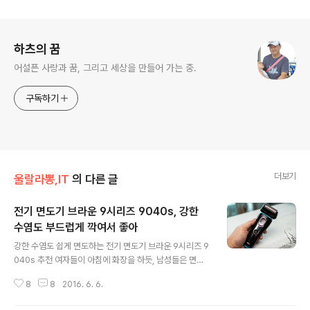
로그 정보
하츠의 꿈
어설픈 사랑과 꿈, 그리고 세상을 만들어 가는 중.
구독하기
더보기
울랄라뽕,IT
의 다른 글
전기 면도기 브라운 9시리즈 9040s, 강한
수염도 부드럽게 깍여서 좋아
글 내용
강한 수염도 쉽게 면도하는 전기 면도기 브라운 9시리즈 9
040s 추천 여자들이 아침에 화장을 하듯, 남성들은 면도
를 한다. 운좋게(?)도 수염이 잘 자라지 않는 분들은 모르겠
8
8
2016. 6. 6.
지만, 나처럼 강하고 뻣뻣한 수염이 얼굴에 빼곡히 나는 분
들은 하루라도 면도를 거르면 누구를 만나기 곤란할 수도