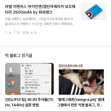
있다. 수염이 깨끗하게 면도된다고하여 날 면도기를 사용
마벨 어벤져스 아이언맨/캡틴아메리카 보조배
하는 분들도 있지만 휴대할수도 있고 빠르고 간편하게 면
도하기 위해 전기면도기를 선호하는 분들도 많다. 나도 전
터리 2500mAh by 파워뱅크
글 내용
기면도기를 선호하여 거의 처음 면도할때부터 전기면도기
마블 어벤져스 보조배터리, 스타일리쉬와 휴대성 좋아 마
를 사용해왔다. 전기면도기는 브라운과 필립스가 양대산맥
블 코믹스의 어벤져스 시리즈는 어쩌면 만화나 영화보다
처럼 형성되어 있다. 두 브랜드는 차이가 명확한 차이가 있
이들의 로고가 새겨진 다양한 제품으로 더 많이 만나게 되
다. 브라운 면도기는 날 구성이 직선의 형태로 되어 있어서
4
0
2016. 6. 5.
는 듯 하다. 스마트폰, 자동차, 가방, 악세사리 등 다양한 분
강하고 뻣뻣한 수염이 잘 잘리고 말끔하게..
야에서 어벤져스 시리즈의 디자인을 볼 수 있다. 그런 가운
데 어벤져스의 아이언맨과 캡틴아메리카 디자인이 적용된
보조배터리도 출시가 되었다. 어벤져스 시리즈 보조배터리
는 지난 2월 출시되었으며, 어벤져스 디지인다운 강렬하면
이 블로그 인기글
서도 간결한 면이 강조된 디자인이 인상적이다. 9.7x6.5c
m 사이즈에 0.8cm 두께로 휴대성에 촞점을 맞춘 듯 하다.
무게는 61g으로 매우 가볍다. 2,500mAh 용량으로 스마
트폰을 한번 정도 충전할 수 있는 용량을 제공하고, 대부분
의 스마트폰에서 사용하는 ..
[윈도우10 팁] 모니터 주사율(75
'텔레그래프(telegra.ph)' 텔레
Hz, 144Hz) 설정 방법
그램에서 만든 익명 블로그, 자유
와 권한의 사이를 비집다.