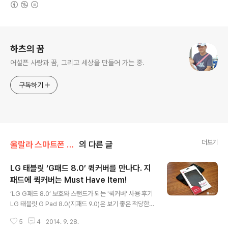
(새창열림)
로그 정보
하츠의 꿈
어설픈 사랑과 꿈, 그리고 세상을 만들어 가는 중.
구독하기
더보기
울랄라 스마트폰 리뷰
의 다른 글
LG 태블릿 ‘G패드 8.0’ 퀵커버를 만나다. 지
패드에 퀵커버는 Must Have Item!
글 내용
‘LG G패드 8.0’ 보호와 스탠드가 되는 '퀵커버' 사용 후기
LG 태블릿 G Pad 8.0(지패드 9.0)은 보기 좋은 적당한
크기의 화면과 가벼운 무게 등으로 휴대하며 이용하기 좋
5
4
2014. 9. 28.
은 보급형 태블릿 중 하나다. 이미 아내와 아이들은 집안에