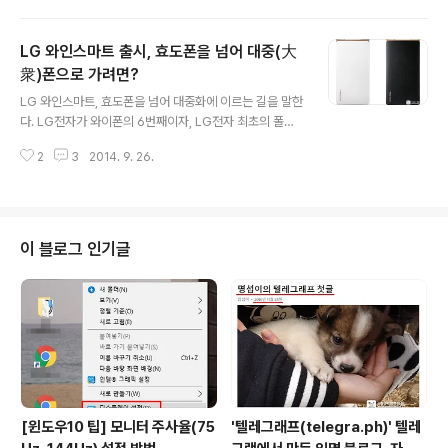
서 여러 용도로 지패드를 사용하고 있다. 들고 다니는 제품
이다보니 화면 보호에 상당히 신경이 쓰였는데 마침 구매
LG 와인스마트 출시, 효도폰을 넘어 대중(大
자 이벤트로 퀵커버를 받을 수 있다하여 바로 신청을 했다.
9월 30일까지 지패드를 구매자 대상 선착순으로 퀵커버
衆)폰으로 가려면?
글 내용
증정 이벤트가 진행 중이다. 이미 종료된 제품도 있겠지만
LG 와인스마트, 효도폰을 넘어 대중화에 이르는 길을 말한
아직 며칠 남았으니 도전해 보시라(이벤트 바로가기) G패
다. LG전자가 와이폰의 6번째이자, LG전자 최초의 폴더
드 8.0 관련 포스트 LG G패드(지패드) 8.0 후기, 가정용
스마트폰 '와인스마트'를 이동통신 3사를 통해 오늘(9월 2
태블릿으로 제격 LG G패드(지패드) 8.0 후기 '활용편',
2
3
2014. 9. 26.
6일) 출시되었다. 넓은 화면의 터치형 스마트폰이 대중화
가..
되면서 자취를 감춘 듯 보이는 폴더 스마트폰을 다시 꺼내
들은 것은 고급 스마트폰의 사용성과 활용성이 낯은 중장
년층을 타깃으로 한 것이며, 또한 LG전자가 스마트폰 사업
을 다각도로 펼칠 수 있다는 자신감을 보여주는 것이기도
이 블로그 인기글
하다. '와인폰'은 2007년 최초 출시한 이후 꾸준히 버전업
을 해 왔으며 국매 판매 500만대를 넘긴 스테디셀러 제품
이기도 하다. 이번 6번째 제품 '와인스마트'는 문자, 주소
록, 앨범, 카메라 등의 기능을 각각 전용 물리 버튼으로 처
리하여 터치 방식이 불편..
[윈도우10 팁] 모니터 주사율(75
'텔레그래프(telegra.ph)' 텔레