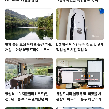
Hz, 144Hz) 설정 방법
그램에서 만든 익명 블로그, 자유
와 권한의 사이를 비집다.
안양·분당 도심 속의 옛 숲길 '하오
LG 휘센 에어컨 필터 청소 및 냉매
개길' - 안양·분당 드라이브 코스
점검 셀프 사전 점검 팁
추천
영월 비브릿지풀빌라리조트(펜
듀얼모니터 설정 방법. 피벗을 사
션), 워크숍 숙소로 완벽했던 이유
용할 때 마우스 이동 위치 맞추기
(feat. 루프탑 수영장)