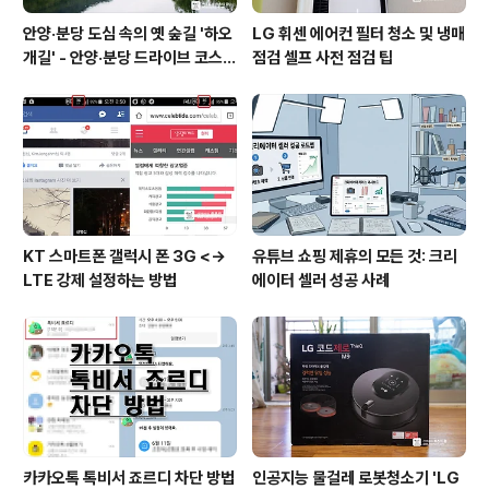
안양·분당 도심 속의 옛 숲길 '하오
LG 휘센 에어컨 필터 청소 및 냉매
개길' - 안양·분당 드라이브 코스
점검 셀프 사전 점검 팁
추천
KT 스마트폰 갤럭시 폰 3G <->
유튜브 쇼핑 제휴의 모든 것: 크리
LTE 강제 설정하는 방법
에이터 셀러 성공 사례
카카오톡 톡비서 죠르디 차단 방법
인공지능 물걸레 로봇청소기 'LG