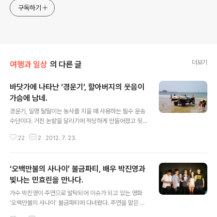
구독하기
더보기
여행과 일상
의 다른 글
바닷가에 나타난 ‘경운기’, 할아버지의 웃음이
가슴에 남네.
글 내용
경운기, 일명 딸딸이는 농사를 지을 때 사용하는 필수 운송
수단이다. 거친 논밭을 달리기에 적당하게 만들어졌고 뒷
편에 여러가지를 바꿔 달 수 있는 다기능 농기계다. 이런 경
22
2
2012. 7. 23.
운기가 바닷가에서도 필요하다면 무엇을 위해서일까? 지
난번 여행에서 아이들과 바닷가에서 하루를 즐기고 이는데
저멀리서 낯익은 경운기 소리가 들리더니 그것이 바다로
‘오백만불의 사나이’ 불금파티, 배우 박진영과
향해 달려오는 것이 아닌가! 경운기 뒤에 뭔가 큼지막한게
실려 있긴 한데.. 무엇 때문에 경우기가 바다에 왔을까? 경
빛나는 민효린을 만나다.
글 내용
운기를 끌고 오신 할아버지가 뒤에 실린 것을 내리더니 뒤
가수 박진영이 주연으로 발탁되어 이슈가 되고 있는 영화
집니다. 엇! 배가 된다. 할아버지는 그 배를 타고 바다로 노
'오백만불의 사나이' 불금파티에 다녀왔다. 주연을 맡은 박
를 저어 들어가신다. 그것도 꽤나 멀리... 30분 정도가 지난
진영을 비롯한 민효린, 조성하, 조희봉, 오정세 등 주요 배