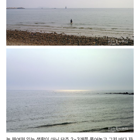
늘 짜여져 있는 생활이 아닌 단추 2~3개쯤 풀어놓고 그저 바다 자