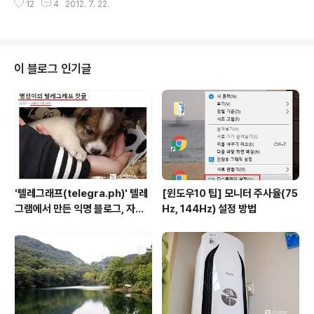
후에야 할아버지의 배는 돌아왔다. 배 안에 그물이 있는 것
12
4
2012. 7. 22.
우들이 모두 참석하여 관객들과 호흡하는 즐거운 파티였
을 보니 멀리 쳐 놓은 그물..
다. 이름하여 '직장인 스트레스 올킬 불금파티'!! 우리 일행
이 도착한 시간에는 이미 꽤 긴 줄이 있었다. 행사장 안에도
엄청 많은 인원이 들어차 있었다. 맥주와 안주를 무료로 제
공해 준다고 했지만 제대로 먹을수가 없을 만큼 사람들이
이 블로그 인기글
많았다. 공간 생각 안하고 너무 많은 사람을 초대한 것은 아
닌지... '코미디 빅리그' 이상준의 사회로 행사가 시작되었
다. 개그맨 다운 입담과 진행으로 시작하자마자 괸객의 호
응을 이끌고 쉴새없이 웃음을 만들어주었다. 곧 배우들이
등장하였다. 객석의 환호~..
'텔레그래프(telegra.ph)' 텔레
[윈도우10 팁] 모니터 주사율(75
그램에서 만든 익명 블로그, 자유
Hz, 144Hz) 설정 방법
와 권한의 사이를 비집다.