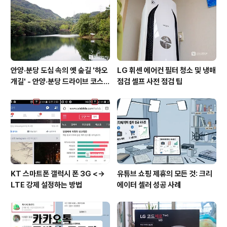
안양·분당 도심 속의 옛 숲길 '하오
LG 휘센 에어컨 필터 청소 및 냉매
개길' - 안양·분당 드라이브 코스
점검 셀프 사전 점검 팁
추천
KT 스마트폰 갤럭시 폰 3G <->
유튜브 쇼핑 제휴의 모든 것: 크리
LTE 강제 설정하는 방법
에이터 셀러 성공 사례