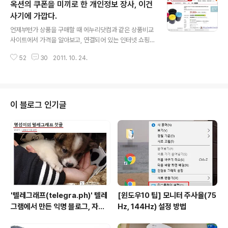
옥션의 쿠폰을 미끼로 한 개인정보 장사, 이건
넣는다. 이런 정보는 글을 읽는 이에게 어플을 이해하거나
다운로드하는 데 도움을 주게 된다. 하지만 어플을 설치하
사기에 가깝다.
글 내용
고 화면을 캡쳐하는 등의 작업은 그리 어렵지 않지만 해당
언제부턴가 상품을 구매할 때 에누리닷컴과 같은 상품비교
어플의 기본 정보를 찾기가 귀찮을 때가 종종 있다. 이럴 때
사이트에서 가격을 알아보고, 연결되어 있는 인터넷 쇼핑
유용한 것이 앱비스타의 '앱 기본정보 퍼가기'이다. 앱비스
몰에서 구매하는 것이 당연한 것 처럼 이용하고 있다. 당장
타 바로가기 앱비스타에서 원하는 어플을 검색하고 해당
52
30
2011. 10. 24.
급하거나 꼭 눈으로 확인해야 하는 물건이 아닌 이상 오프
어플의 상세 화면에 들어가면 위..
라인 매장을 잘 찾지 않는다. 그런 쇼핑몰 중에서도 옥션,
지마켓, 인터파크와 같은 오픈마켓은 다양한 상품을 저렴
하게 구입할 수 있어서 자주 방문하게 된다. ■ 옥션에서의
상품 구매 후 감사 쿠폰 지급? 오늘도 집에 프린터 잉크가
이 블로그 인기글
떨어져서 찾다가 가장 저렴하게 판매하고 있는 옥션에서
해당 상품을 구매하게 되었다. 주문을 하는 중에 혹시나 사
용할 수 있는 쿠폰이 있나 확인해보니 간만에 들어와서 그
런지 사용할 수 있는 것은 없었다. 자주 이메일로 무슨 무슨
이유로 쿠폰을 보내주고는 하지만..
'텔레그래프(telegra.ph)' 텔레
[윈도우10 팁] 모니터 주사율(75
그램에서 만든 익명 블로그, 자유
Hz, 144Hz) 설정 방법
와 권한의 사이를 비집다.