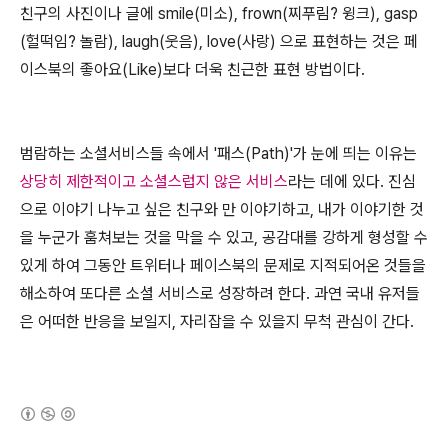
친구의 사진이나 글에 smile(미소), frown(찌푸림? 윙크), gasp
(헐떡임? 놀람), laugh(웃음), love(사랑) 으로 표현하는 것은 페
이스북의 좋아요(Like)보다 더욱 친근한 표현 방법이다.
범람하는 소셜서비스들 속에서 '패스(Path)'가 눈에 띄는 이유는
상당히 제한적이고 소셜스럽지 않은 서비스
라는 데에 있다. 진심
으로 이야기 나누고 싶은 친구와 만 이야기하고, 내가 이야기한 것
을 누군가 훔쳐보는 것을 막을 수 있고, 공감대를 강하게 형성할 수
있게 하여 그동안 트위터나 페이스북의 문제로 지적되어온 것들을
해소하여 또다른 소셜 서비스로 성장하려 한다. 과연 국내 유저들
은 어떠한 반응을 보일지, 자리잡을 수 있을지 무척 관심이 간다.
(새창열림)