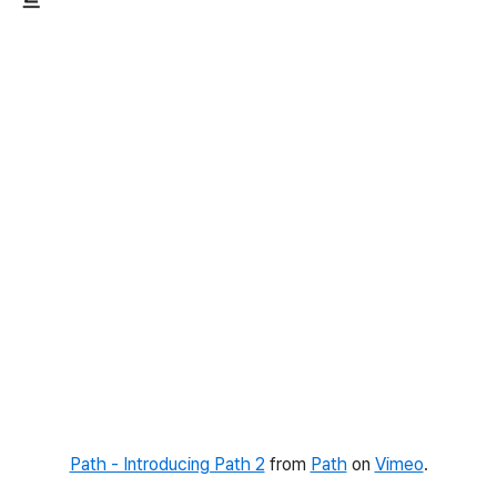
드
Path - Introducing Path 2
from
Path
on
Vimeo
.