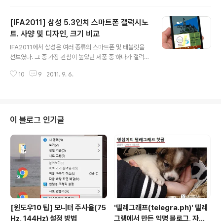
네마 3D사운드 시스템'이라고 부르고 있다. LG 홈씨어터,
HX906TX 시네마 3D 사운드 ■ 머리끝이 쭈뼛서는 시네
[IFA2011] 삼성 5.3인치 스마트폰 갤럭시노
마 3D 사운드 기존의 5.2채널 방식은 평면적인 서라운드
방식이었다면, '시네마 3D사운드 시스템'에 사용된 HX90
트. 사양 및 디자인, 크기 비교
글 내용
6TX 모델에는 다이아몬드 모양의 스피커 4개를 더해 소
IFA2011에서 삼성은 여러 종류의 스마트폰 및 태블릿을
리가 아래로 쏟아지는 듯한 느낌을 갖는 효과를 추가하였
선보였다. 그 중 가장 관심이 높았던 제품 중 하나가 갤럭시
다. LG는 이러한 방식을 '물로 샤워를 하듯이 소리로 샤워
노트(Galaxy Note)다. 5.3인치 크기, 1280x800의 해
를 한다'하여 '사운드 샤워'라 말하고 있다. '시네마 3..
10
9
2011. 9. 6.
상도는 스마트폰이라기보다 태블릿에 가깝다는 생각을 들
게 한다. 출시일은 현재의 제품을 보완하여 내년 상반기에
글로벌 내놓을 예정이라고 한다. 국내 출시 역시 아직은 미
정이다. 갤럭시노트 사양 운영체제 - 안드로이드 2.3.5 진
저브래드(Android 2.3.5 Gingerbread) 프로세서 - 듀
이 블로그 인기글
얼 코어 1.4GHz(엑시노스 계열) 디스플레이 - 5.3인치 W
XGA 해상도(1280x800) 저장 메모리 - 16/32GB 내
장, microSD 32GB 추가 가능 후면 카메라 - 800만화
소 AF with LED 플래시 ..
[윈도우10 팁] 모니터 주사율(75
'텔레그래프(telegra.ph)' 텔레
Hz, 144Hz) 설정 방법
그램에서 만든 익명 블로그, 자유