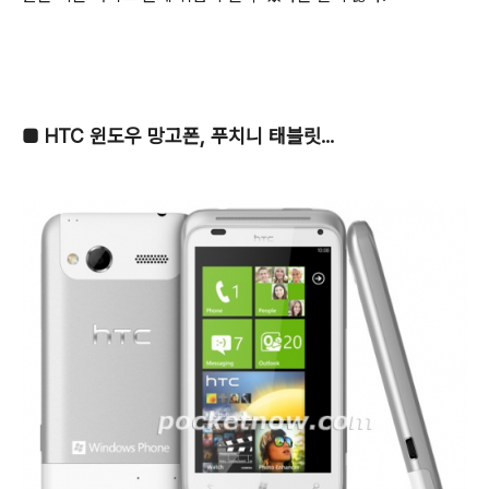
■
HTC 윈도우 망고폰, 푸치니 태블릿...