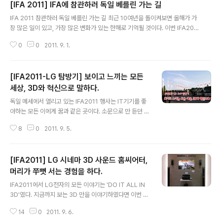
[IFA 2011] IFA에 참관하러 독일 베를린 가는 길
글 내용
IFA 2011 참관하러 독일 베를린 가는 길 최근 10여년을 돌이켜보면 올해가 가
장 많은 일이 있고, 가장 많은 변화가 있는 한해로 기억될 것이다. 이번 IFA201
1을 참관하게 된 것도 그 중 하나다. 올 초 LG전자 더블로거 4기에 선정이 된 것
0
0
2011. 9. 1.
만 해도 큰 행운이라고 생각했는데, 우수블로거에 선정되어 독일에 가게 될 줄
이야. 조금은 들뜬 마음으로 'IFA 2011'을 참관하기 위해 집을 나섰다. 배낭 하
나, 캐리어 하나 끌고... 비행기 타고 외국에 나가는 것은 참으로 오랫만이다. 전
[IFA2011-LG 탐방기] 보이고 느끼는 모든
직장에서는 일본 출장이 많아 귀찮을 때도 있었지만 몇년간 땅바닦에서 만 굴러
다니다보니 비행기를 탄다는 자체가 설레인다. 집에서 멀지 않은 곳에 공항버스
세상, 3D와 혁신으로 말하다.
글 내용
정류장이 있고 그것으로 향했다. 공항버스 정류장에 모처럼 왔지만..
독일 메세에서 열리고 있는 IFA2011 행사는 IT기기를 좋
아하는 모든 이에게 꿈과 같은 곳이다. 소문으로 만 듣던 전
세계의 제품들을 직접 만져 볼 수 고 앞으로 IT가 어떻게 세
8
0
2011. 9. 5.
상을 변화시켜 갈 지 가늠할 수 있는 자리이니 때문이다. 이
번 IFA2011에서는 참가 업체의 수(1,200 업체 이상) 만큼
이나 다양한 제품이 전시되어 있었고, 전세계에서 온 수많
[IFA2011] LG 시네마 3D 사운드 홈씨어터,
은 관람객들은 눈으로, 손으로 확인하기 위해 북새통을 이
뤘다. ■ DO IT ALL IN 3D! 충격적인 3D 파노라마 월(W
머리가 쭈뼛 서는 경험을 하다.
글 내용
all) LG전자는 IT 분야와 가전 분야로 나누어 대규모로 제
IFA2011에서 LG전자의 모든 이야기는 'DO IT ALL IN
품들을 전시하였다. 메세 전시장의 정문에 해당하는 북쪽
3D'였다. 지금까지 보는 3D 만을 이야기하였다면 이번 행
에 3D를 중심으로 다양한 제품들이 전시되어 있었다. 삼성
사에서는 보고 듣는 3D, 즉 온몸으로 느끼는 3D를 보여주
이 모바일과 다양한 제품의 소개에 주력했다면 LG는 ..
14
0
2011. 9. 6.
기 위해 '3D 사운드'를 더했다. 그렇게 구성된 시스템을 '시