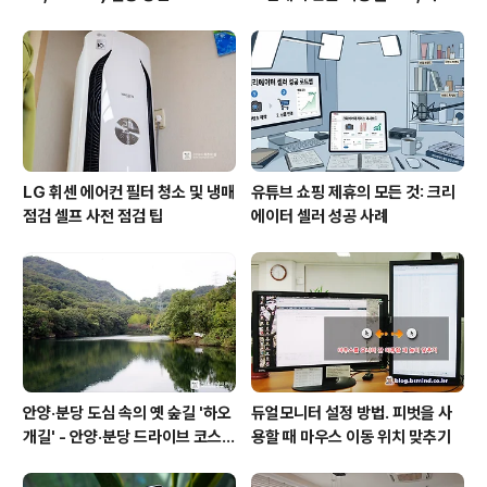
와 권한의 사이를 비집다.
LG 휘센 에어컨 필터 청소 및 냉매
유튜브 쇼핑 제휴의 모든 것: 크리
점검 셀프 사전 점검 팁
에이터 셀러 성공 사례
안양·분당 도심 속의 옛 숲길 '하오
듀얼모니터 설정 방법. 피벗을 사
개길' - 안양·분당 드라이브 코스
용할 때 마우스 이동 위치 맞추기
추천