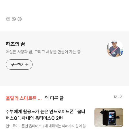
(새창열림)
로그 정보
하츠의 꿈
어설픈 사랑과 꿈, 그리고 세상을 만들어 가는 중.
구독하기
더보기
울랄라 스마트폰 리뷰
의 다른 글
주부에게 활용도가 높은 안드로이드폰 `옵티
머스Q`. 아내의 옵티머스Q 2편
글 내용
안드로이드폰인 옵티머스Q에 대해서는 여러가지 말이 많