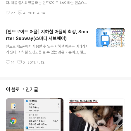
다. 처음 출시되었을 때는 안드로이드 1.6이라는 안습OS
를 장착하고 불안한 모습을 보여서 욕도 많이 먹었지만, 2.
27
4
2011. 4. 14.
1, 2.2로 업그레이드 되면서 안정을 되찾았다. 그 후로는
쿼티 키보드와 전자사전 등의 장점이 부각되면서 많은 수
는 아니지만 현재 매니아 층이 형성되어 있는 스마트폰이
[안드로이드 어플] 지하철 어플의 최강, Sma
다. 약 1주일 전부터 아내가 '옵티머스Q'를 사용하고 있다.
내가 사용하던 것을 건네줄 때 만 해도 컴맹 수준인 아내가
rter Subway(스마터 서브웨이)
글 내용
이 폰으로 무엇을 할 수 있을까 의심했지만 결과는 달랐다.
안드로이드폰에서 사용할 수 있는 지하철 어플은 여러가지
신기한 게임기인양 재미있게 사용하고 있다. 특히 아이를
가 있다. 지하철 노선도를 볼 수 있는 것은 기본이고, 열차
키우는 주부의 입장에서 옵티머스Q는 훌륭한 기기가 된다.
시각을 알려주는 어플, 역 주변 정보를 알려주는 어플, 검색
아내가 스마트폰을 사용한지 3일만의 엄청난 변화. 아내의
14
0
2011. 4. 13.
등 다양한 기능을 제공한다. 그 중 이런 대부분의 기능을 모
옵티머스Q 1편 ■ 가상 ..
두 제공하는 지하철 어플이 있어서 소개한다. 토끼 같이 생
긴 지하철 모습이 먼저 보인다. 기본 화면 등을 보면 디자인
은 별로다. 하지만 제공하는 기능은 다른 어떤 지하철 어플
보다 우수하다. 지하철 어플로 가장 많이 하는 것은 현재 가
이 블로그 인기글
까운 역에서 목적지 역까지 갈 때의 시간과 환승역이 어디
인지를 알아보는 것일 것이다. '스마터 서브웨이'의 가장 큰
장점이라고 생각하는 것이 이 부분이다. '스마터 서브웨
이'는 각 역의 열차 도착시간을 계산하여 실제 얼마 걸리는
지를 확인해 주므..