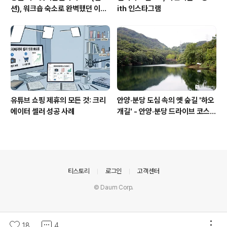
션), 워크숍 숙소로 완벽했던 이유
ith 인스타그램
(feat. 루프탑 수영장)
유튜브 쇼핑 제휴의 모든 것: 크리
안양·분당 도심 속의 옛 숲길 '하오
에이터 셀러 성공 사례
개길' - 안양·분당 드라이브 코스
추천
의안내
티스토리
로그인
고객센터
© Daum Corp.
18
4