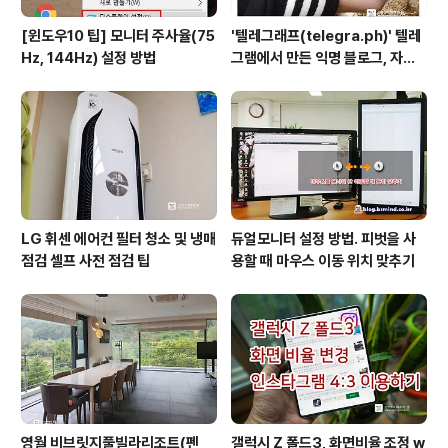
[윈도우10 팁] 모니터 주사율(75
'텔레그래프(telegra.ph)' 텔레
Hz, 144Hz) 설정 방법
그램에서 만든 익명 블로그, 자유
와 권한의 사이를 비집다.
LG 휘센 에어컨 필터 청소 및 냉매
듀얼모니터 설정 방법. 피벗을 사
점검 셀프 사전 점검 팁
용할 때 마우스 이동 위치 맞추기
영월 비브릿지풀빌라리조트(펜
갤럭시 Z 폴드3, 화면비율 조정 w