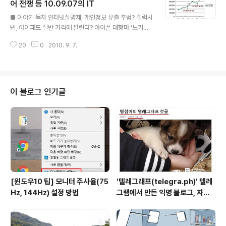
애플 AS센터에서 접수를 한다고 한다. 또한, 그동안 지적
어 전쟁 등 10.09.07의 IT
글 내용
이 심했던 맞교환 방식의 AS도 조금 개선이 되는 듯 하다.
■ 이야기 목차 인터넷실명제, 개인정보 유출 주범? 갤럭시
이런 것이 기사로 나올 수 있는 이유는 그동안 애플의 AS
탭, 아이패드 절반 가격에 팔린다? 아이폰 대항마 '노키아
가 너무 좋지 않았기 때문이지. 한국에 들어와 있는 외국 기
N8', 이달말 나온다 통신3사 "이젠 앱스토어 전쟁" 네이
업들은 우리나라 정서는 상관없이 자기네 방식에 맞춰서
20
0
2010. 9. 7.
버-다음, 모바일광고 승자는? 겉보기엔 카트라이더, 해보
사용하..
면 바다이야기? ■ 인터넷실명제, 개인정보 유출 주범? ZD
NET 기사보기 엄청 시끄럽던 인터넷실명제가 시작된지도
2년이 넘어가고 있다. 이명박 정부와 시작을 같이 했으니
기간 따지기가 쉽네. 국회 최문순 의원은 인터넷 실명제 도
이 블로그 인기글
입 이후 개인정보침해 신고가 53%, 주민번호의 해외 노출
이 432% 증가했다고 밝혔다. 상대적으로 보안이 취약한
중소규모 사이트까지 인터넷실명제를 확대하다보니 개인
정보유출 사고가 지속적으로 늘어나고 있다는 것이다. 새
로운 정책을 시행할 때는 그 문제점..
[윈도우10 팁] 모니터 주사율(75
'텔레그래프(telegra.ph)' 텔레
Hz, 144Hz) 설정 방법
그램에서 만든 익명 블로그, 자유
와 권한의 사이를 비집다.