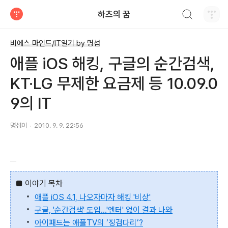
검색하기
하츠의 꿈
티스토리
비에스 마인드/IT일기 by 명섭
애플 iOS 해킹, 구글의 순간검색,
KT·LG 무제한 요금제 등 10.09.0
9의 IT
명섭이
2010. 9. 9. 22:56
■
이야기 목차
애플 iOS 4.1, 나오자마자 해킹 '비상'
구글, '순간검색' 도입…'엔터' 없이 결과 나와
아이패드는 애플TV의 ‘징검다리’?