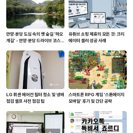
안양·분당 도심 속의 옛 숲길 '하오
유튜브 쇼핑 제휴의 모든 것: 크리
개길' - 안양·분당 드라이브 코스
에이터 셀러 성공 사례
추천
LG 휘센 에어컨 필터 청소 및 냉매
스마트폰 RPG 게임 '스톤에이지
점검 셀프 사전 점검 팁
모바일' 후기 및 간단 공략