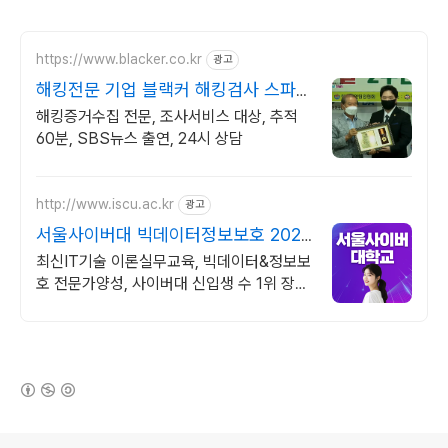
https://www.blacker.co.kr
광고
해킹전문 기업 블랙커 해킹검사 스파이
앱 탐지 전문
해킹증거수집 전문, 조사서비스 대상, 추적
60분, SBS뉴스 출연, 24시 상담
http://www.iscu.ac.kr
광고
서울사이버대 빅데이터정보보호 2026
가을학기 신편입생
최신IT기술 이론실무교육, 빅데이터&정보보
호 전문가양성, 사이버대 신입생 수 1위 장학
금 지급 1위, 학사 석사 박사 온라인복수학위
까지
(새창열림)
로그 정보