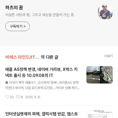
하츠의 꿈
어설픈 사랑과 꿈, 그리고 세상을 만들어 가는 중.
구독하기
더보기
비에스 마인드/IT일기 by 명섭
의 다른 글
애플 AS정책 변경, 네이버 거리뷰, X박스 키
넥트 출시 등 10.09.08의 IT
글 내용
■ 이야기 목차 애플·KT, 소비자에 '항복'..아이폰AS 정책
바뀐다 네이버, 다음 로드뷰에 도전장…거리뷰 선봬 케이블
TV방송 지상파 동시중계 못한다 한국MS, 동작인식기기
20
8
2010. 9. 8.
‘키넥트’ 11월19일 출시 약정 노예들 '스마트폰 태풍' 몰고
온다 스카이프에 '10명과 화상회의' 기능 ■ 애플·KT, 소비
자에 '항복'..아이폰AS 정책 바뀐다 머니투데이 기사보기
인터넷실명제의 피해, 갤럭시탭 반값, 앱스토
아이폰4를 출시하는 시점부터 아이폰의 AS를 KT가 아닌