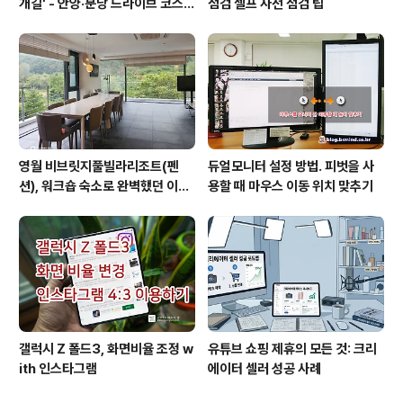
개길' - 안양·분당 드라이브 코스
점검 셀프 사전 점검 팁
추천
영월 비브릿지풀빌라리조트(펜
듀얼모니터 설정 방법. 피벗을 사
션), 워크숍 숙소로 완벽했던 이유
용할 때 마우스 이동 위치 맞추기
(feat. 루프탑 수영장)
갤럭시 Z 폴드3, 화면비율 조정 w
유튜브 쇼핑 제휴의 모든 것: 크리
ith 인스타그램
에이터 셀러 성공 사례