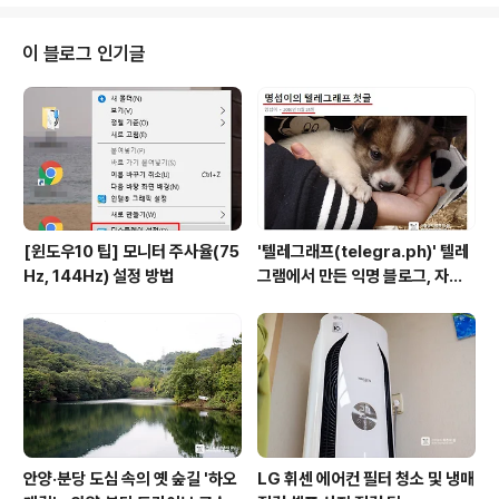
는 동물들이 몸으로 싸우는 장면을 빗대어 말하는 것이다.
일견 맞는 말이기도 하지만 듣는 동물은 얼마나 기분이 나
쁠까! 그리고 동물들은 생존이라는 명분을 위해서 싸우지,
이 블로그 인기글
덩치인들처럼 자기 세력 집결을 위해서 싸우지는 않는다.
(특히 배부르면 잘 안싸우는데 자유한국당은...) 이번 국회
몸싸움은 오래전 일이 아련하게 떠오르기도 한다. 2008년
12월 18일 특정 집단에 유리한 내용을 담은 한미 FTA를
통과시키려던 한나라당(현 ..
[윈도우10 팁] 모니터 주사율(75
'텔레그래프(telegra.ph)' 텔레
Hz, 144Hz) 설정 방법
그램에서 만든 익명 블로그, 자유
와 권한의 사이를 비집다.
안양·분당 도심 속의 옛 숲길 '하오
LG 휘센 에어컨 필터 청소 및 냉매