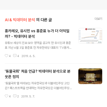
더보기
AI & 빅데이터 분석
의 다른 글
홍카레오, 유시민 vs 홍준표 누가 더 이익일
까? - 빅데이터 분석
글 내용
유튜브 세상의 진보·보수 영역을 공고히 한 유시민과 홍준
표 지난 6월 3일 홍준표 전 자유한국당 대표의 'TV홍카콜
라'와 유시민 노무현재단 이사장의 '알릴레오' 유튜브 채널
4
4
2019. 6. 5.
합동 방송이 화재다. 일명 ‘홍카레오(홍카콜라+알릴레오’)
는 160분간 토론 배틀로 치열하게 진행되었고, 훈훈한 덕
담으로 마무리가 되었다. 해당 영상은 각 채널에 다음날인
'동물국회' 처음 언급? 빅데이터 분석으로 본
6월 4일 업로드가 되었고 수십만의 조회수를 기록 중이다.
본 합동 방송으로 알릴레오와 TV홍카콜라 채널 중 어디가
웃픈 정치
글 내용
더 이익을까? 유튜브 채널 일별 모니터링을 진행하는 빅데
'동물국회'를 바라보는 자유한국당과 더불어민주당 고민
이터 분석 에스트리(www.s-tree.co.kr)를 통해 알아본
은? 패스트트랙을 반대하는 자유한국당은 더불어민주당
다. 알릴레오 · TV홍카콜라 유튜브 구독자 급증 먼저 각 채
및 야3당의 행동을 날치기라 국회를 난장판으로 만들었다.
널의 구독자와 총조회수 추이를 살펴보았다. 구독자는 방
4
2
2019. 5. 7.
얼마 만에 본 광경인지 이 장면이 이젠 낯설고 치가 떨린다.
송 촬영 당일부터..
이런 장면을 모든 언론은 '동물 국회'라 한다. 아무 생각없