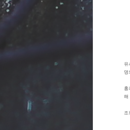
유
명
홍
해
조