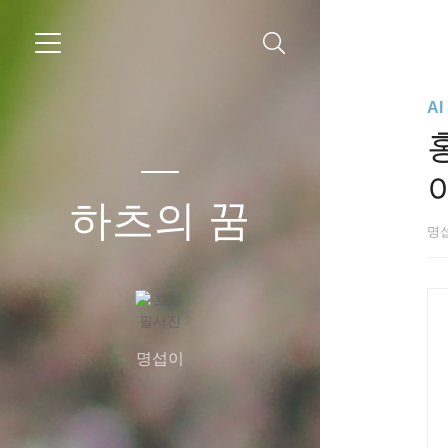
A
하츠의 꿈
명
명섭이