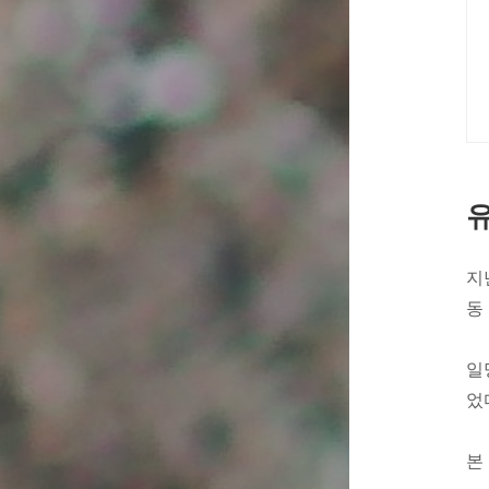
지
동
일
었
본