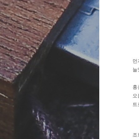
먼
늘
홍
오
트
조