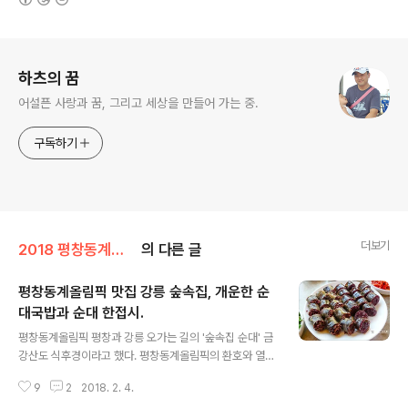
로그 정보
하츠의 꿈
어설픈 사랑과 꿈, 그리고 세상을 만들어 가는 중.
구독하기
더보기
2018 평창동계올림픽 여행
의 다른 글
평창동계올림픽 맛집 강릉 숲속집, 개운한 순
대국밥과 순대 한접시.
글 내용
평창동계올림픽 평창과 강릉 오가는 길의 '숲속집 순대' 금
강산도 식후경이라고 했다. 평창동계올림픽의 환호와 열광
이 있겠지만 주린 배를 맛있는 음식으로 채울 수 있다면 만
9
2
2018. 2. 4.
족은 배가 될 것이다. 평창 동계올림픽 경기장은 평창 일대