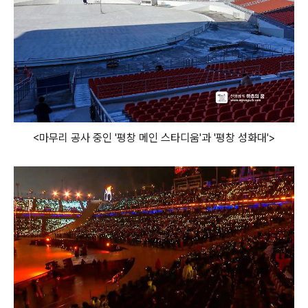
<마무리 공사 중인 '평창 메인 스타디움'과 '평창 성화대'>