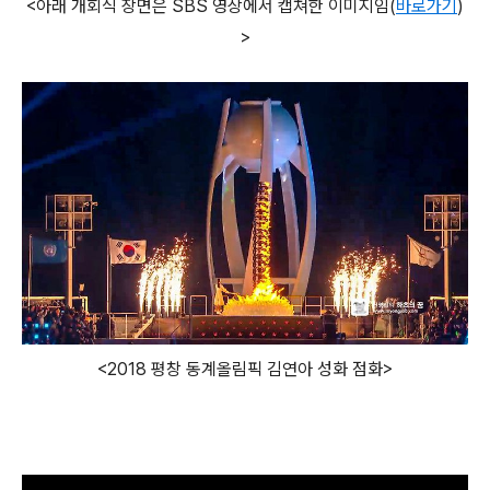
<아래 개회식 장면은 SBS 영상에서 캡쳐한 이미지임(
바로가기
)
>
<2018 평창 동계올림픽 김연아 성화 점화>