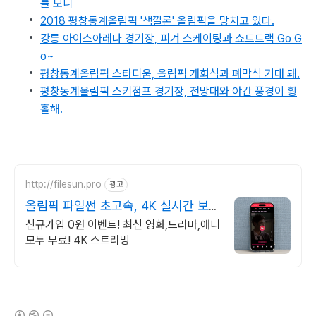
를 보니
2018 평창동계올림픽 '색깔론' 올림픽을 망치고 있다.
강릉 아이스아레나 경기장, 피겨 스케이팅과 쇼트트랙 Go G
o~
평창동계올림픽 스타디움, 올림픽 개회식과 폐막식 기대 돼.
평창동계올림픽 스키점프 경기장, 전망대와 야간 풍경이 황
홀해.
http://filesun.pro
광고
올림픽 파일썬 초고속, 4K 실시간 보
기!
신규가입 0원 이벤트! 최신 영화,드라마,애니
모두 무료! 4K 스트리밍
(새창열림)