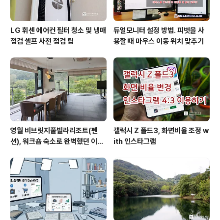
LG 휘센 에어컨 필터 청소 및 냉매
듀얼모니터 설정 방법. 피벗을 사
점검 셀프 사전 점검 팁
용할 때 마우스 이동 위치 맞추기
영월 비브릿지풀빌라리조트(펜
갤럭시 Z 폴드3, 화면비율 조정 w
션), 워크숍 숙소로 완벽했던 이유
ith 인스타그램
(feat. 루프탑 수영장)