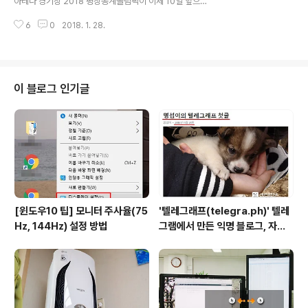
아레나 경기장 2018 평창동계올림픽이 이제 10일 앞으로
에 '평창 아이원 리조트'가 잠깐 보인다. 그만큼 올림픽 경
다가왔다. 그동안 땀흘린 많은 선수들이 좋은 경기를 펼치
기장들과 가까운 곳이다. 평창 아이원 리조트는 고급스런
6
0
2018. 1. 28.
기를 기원하는 마음 가득하다. 여러 종목에 대해 기대를 하
품격을 갖춘 리조트로 용평 스키장, 올..
겠지만 특히 김연아 선수의 피겨 스케이팅과 우리나라 메
달 밭이라 여기는 쇼트트랙 경기에 대해 더욱 관심이 많다.
그런 두가지 종목의 경기는 강릉에 위치한 아이스아레나
경기장에서 열린다. 미리 다녀온 강릉 아이스아레나를 소
이 블로그 인기글
개한다. 평창 동계올림픽 성화 점화 김연아, 평창 스타디움
전과 후를 보니 2018 평창동계올림픽 '색깔론' 올림픽을
망치고 있다. 강릉 아이스아레나 경기장, 피겨 스케이팅과
쇼트트랙 Go Go~ 평창동계올림픽 스타디움, 올림픽 개
회식과 폐막식 기대 돼. 평창동계올림..
[윈도우10 팁] 모니터 주사율(75
'텔레그래프(telegra.ph)' 텔레
Hz, 144Hz) 설정 방법
그램에서 만든 익명 블로그, 자유
와 권한의 사이를 비집다.