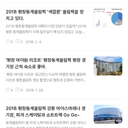
와 강릉시, 그리고 정선 일부로 나눠져 있다. 각각에서의 맛
집을 알아야 경기를 보고 식사를 할 수 있을 것이다. 오늘
2018 평창동계올림픽 '색깔론' 올림픽을 망
소개하는 '강릉 숲속집'은 강릉에서 국도를 이용해 평창으
로 가는 길목에 위치한 순대국으로 유명한 음식점으로 이
치고 있다.
글 내용
번 평창동계올림픽 경기 관람을 하는 분들에게는 딱 추천
2018 평창동계올림픽 어쩌다 이런 반응이 있을까? 2018
하기 좋은 맛집이다. 지도를 보면 알겠지만 먼저 알고 쉽게
평창 동계올림픽이 이제 일주일이 채 남지 않았고, 오늘은
찾기 어려운 장소에 위치해 있다. 맛이 좋아서 일부러 찾아
모의 개회식까지 열렸다. 해외에서 개최되는 올림픽도 이
가는 분들이 있었고, 그런 분들 덕분에 소문이 나서 이제는
5
2
2018. 2. 4.
쯤되면 각 방송국과 언론에서 시간을 다투며 기사를 쏟아
많은 분들이 찾는 강릉의 맛집이..
내고, 선수들 이모저모, 경기 소개, 해외 이슈 등을 들려주
곤 하는데 이번은 왠지 느낌이 다르다. 기업도 마찬가지다.
'평창 아이원 리조트' 평창동계올림픽 평창 경
공식 파트너로 지정된 기업은 물론이고 비공식 기업도 올
림픽 이슈에 묻어가기 위한 광고 및 이벤트 등을 펼치곤 하
기장 근처 숙소로 좋아.
글 내용
는데 그 마저도 미지근한 느낌이다. 이건 내 느낌적인 느낌
'평창 아이원 리조트' 포근한고 비교적 저렴한 평창 올림픽
일까? 아니면 정말 그런 것일까? 평창 동계올림픽 성화 점
리조트 평창올림픽 영상 촬영으로 평창과 강릉에 가면서
화 김연아, 평창 스타디움 전과 후를 보니 2018 평창동계
숙소를 어디로 할까하다가 올림픽 경기장과 가까운 '평창
올림픽 '색깔론' 올림픽을 망치고 있다. 강릉 아이스아레나
4
0
2018. 1. 28.
아이원 리조트'로 예약을 하였다. 올림픽 경기장 들이 바로
경기장, 피겨 스케이팅과 ..
근처에 있고, 알펜시아 리조트에서 600m 정도 밖에 떨어
져 있지 않아서 알펜시아의 시설들을 이용하기에도 좋다.
2018 평창동계올림픽 강릉 아이스아레나 경
알펜시아 리조트와 비교하면 시설은 유사하면서도 가격은
절반 정도의 가격이어서 고민할 필요없이 예약을 결정했
기장, 피겨 스케이팅과 쇼트트랙 Go Go~
글 내용
다. 2박 3일 간 머무르면서 느낀 점을 이야기한다. 위의 평
동계올림픽의 꽃 피겨 스케이팅과 쇼트트랙의 강릉 아이스
창동계올림픽 경기장 미리보기 영상에서 보면 15초 부근