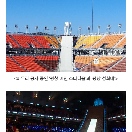
<마무리 공사 중인 '평창 메인 스타디움'과 '평창 성화대'>