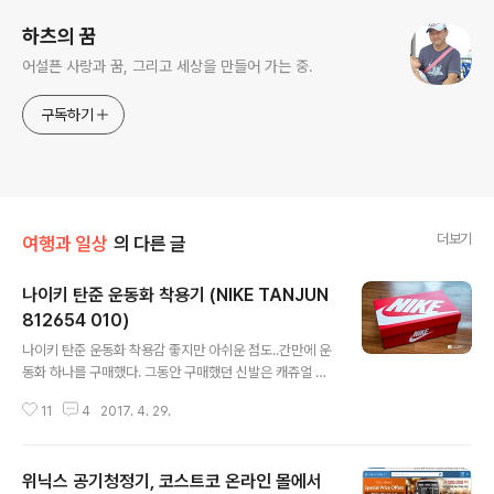
하츠의 꿈
어설픈 사랑과 꿈, 그리고 세상을 만들어 가는 중.
구독하기
더보기
여행과 일상
의 다른 글
나이키 탄준 운동화 착용기 (NIKE TANJUN
812654 010)
글 내용
나이키 탄준 운동화 착용감 좋지만 아쉬운 점도..간만에 운
동화 하나를 구매했다. 그동안 구매했던 신발은 캐쥬얼 정
장에 어울리는 것이었는데, 요즘 걷는 것으로 운동을 대신
11
4
2017. 4. 29.
하다 보니 운동화가 중요해졌다. 오래 걸어도 편안하고 통
풍이 잘되며 스타일까지 좋은 워킹화 뭐가 있을까.. 가격도
부담스럽지 않은 운동화.. 인터넷 쇼핑몰을 뒤적이다가 나
위닉스 공기청정기, 코스트코 온라인 몰에서
이키 탄준(NIKE TANJUN) 운동화가 눈에 들어왔다. 나이