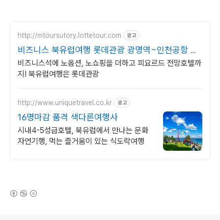
http://mtoursutory.lottetour.com
광고
비즈니스 북유럽여행 롯데관광 광명역~인천공항 픽
업 1회!
비즈니스석에 노옵션, 노쇼핑을 더하고 피요르드 전망호텔까
지! 북유럽여행은 롯데관광
http://www.uniquetravel.co.kr
광고
16명마감 품격 색다른여행사
시내4-5성급호텔, 북유럽에서 만나는 문화
자연기행, 먹는 즐거움이 있는 식도락여행
(새창열림)
로그 정보