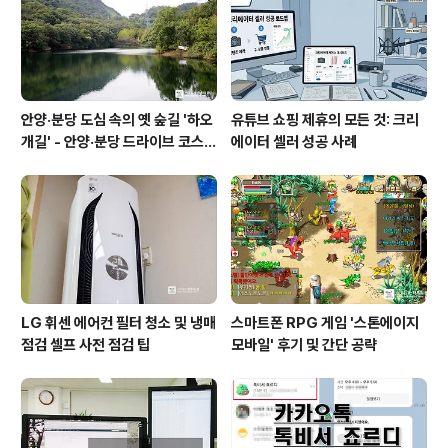
안양·분당 도심 속의 옛 숲길 '하오
유튜브 쇼핑 제휴의 모든 것: 크리
개길' - 안양·분당 드라이브 코스
에이터 셀러 성공 사례
추천
LG 휘센 에어컨 필터 청소 및 냉매
스마트폰 RPG 게임 '스톤에이지
점검 셀프 사전 점검 팁
모바일' 후기 및 간단 공략