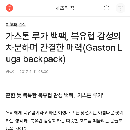
검색하기
하츠의 꿈
티스토리
여행과 일상
가스톤 루가 백팩, 북유럽 감성의
차분하며 간결한 매력(Gaston L
uga backpack)
명섭이
2017. 5. 11. 08:00
흔한 듯 독특한 북유럽 감성 백팩, '가스톤 루가'
우리에게 북유럽이라고 하면 여행가고 픈 낯설지만 아름다운 곳이
라는 생각과, '북유럽 감성'이라는 따뜻한 코드를 떠올리는 분들도
많을 것이다.