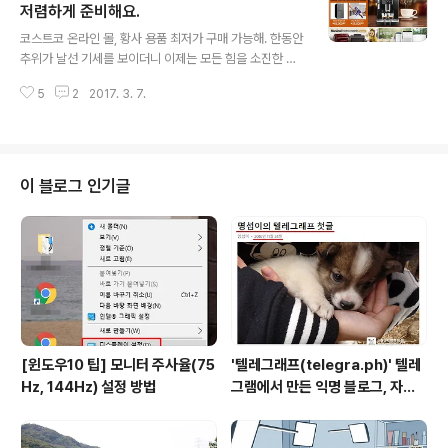
키 탄준(NIKE TANJUN) 운동화는 국내 정식 유통 제품이
저렴하게 준비해요.
글 내용
아닌지 해외 직구 상품 만 눈에 띄었다. 8만원 정도의 운동
코스트코 온라인 몰, 황사 용품 최저가 구매 가능해. 한동안
화인데 여러가지 할인 조건으로 5만원 가량으로 구매할 수
추위가 날선 기세를 보이더니 이제는 모든 힘을 소진한 듯
있다는 점도 구매 결정에 한 몫을 했다.해외에서 배송되는
다가오는 새로운 봄에 자리를 내주려는 모습이다. 추운 겨
거라 1주일은 결릴 줄 알았는데 4일 만에 집에 배송됐다.
5
2
2017. 3. 7.
울이 지긋지긋하다 말하는 분도 계시겠지만 해마다 찾아오
요즘 해외 배송은..
는 봄철 황사는 차라리 겨울이 좋을수도 있겠다는 생각마
저 들게한다. 찬란한 봄을 맞이하고픈 우리는 자연의 순리
속에서 흐르는 봄철 황사까지도 조심스래 비켜가기 위한
만반의 준비를 하게 된다. 딱 지금이 그 준비를 시작하는 시
이 블로그 인기글
기이기도 하다. 황사를 대비하는 분들에게 최저가 또는 보
다 저렴하게 원하는 제품을 구매할 수 있는 '코스트코 온라
인 몰'을 소개한다. 코스트코는 다른 곳에는 없는 제품이 많
고 한번에 다량을 주문하는 제품은 상당히 저렴하다는 것
으로 많이 알려져 있다. 하지만, 집..
[윈도우10 팁] 모니터 주사율(75
'텔레그래프(telegra.ph)' 텔레
Hz, 144Hz) 설정 방법
그램에서 만든 익명 블로그, 자유
와 권한의 사이를 비집다.