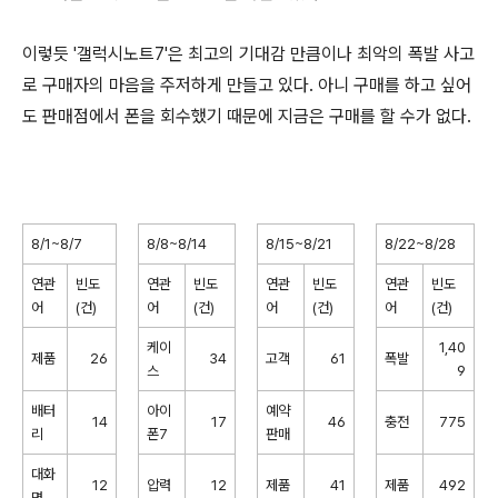
이렇듯 '갤럭시노트7'은 최고의 기대감 만큼이나 최악의 폭발 사고
로 구매자의 마음을 주저하게 만들고 있다. 아니 구매를 하고 싶어
도 판매점에서 폰을 회수했기 때문에 지금은 구매를 할 수가 없다.
8/1~8/7
8/8~8/14
8/15~8/21
8/22~8/28
연관
빈도
연관
빈도
연관
빈도
연관
빈도
어
(건)
어
(건)
어
(건)
어
(건)
케이
1,40
제품
26
34
고객
61
폭발
스
9
배터
아이
예약
14
17
46
충전
775
리
폰7
판매
대화
12
압력
12
제품
41
제품
492
면