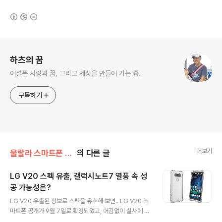
(새창열림)
로그 정보
하츠의 꿈
어설픈 사랑과 꿈, 그리고 세상을 만들어 가는 중.
구독하기
더보기
울랄라 스마트폰 리뷰
의 다른 글
LG V20 스펙 유출, 갤럭시노트7 열풍 속 성
공 가능성은?
글 내용
LG V20 유출된 정보로 스펙을 유추해 보면.. LG V20 스
마트폰 공개가 9월 7일로 확정되었고, 어김없이 실사에 가
까운 이미지가 유출되었고 이를 토대로 기본적인 디자인과