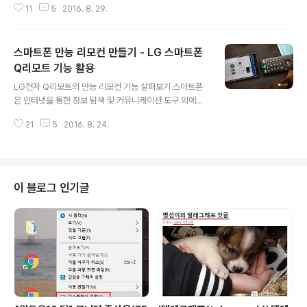
11
5
2016. 8. 29.
펙펙을 알아볼 수 있다. 이미 삼성 갤럭시노트7이 이미 공
개되어 열풍에 가까운 히트를 치고 있고, 곧 애플의 아이폰
7도 출시를 앞두고 있는 상황에서 과연 LG V20은 어떤
스마트폰 만능 리모컨 만들기 - LG 스마트폰
존재감을 보여줄 수 있을까? 공개 또는 유출된 이미지를 보
면 디자인은 전작인 V10에 비해 더 날렵하게 빠졌다. 메탈
Q리모트 기능 활용
글 내용
이 좀 더 강조된 듯 하고, 전면 듀얼 렌즈가 장착되어 있고,
LG전자 Q리모트의 만능 리모컨 기능 살펴보기 스마트폰
V10에 있던 세컨드 스크린이 상단 렌즈 옆으로 보인다. 후
은 인터넷을 통한 정보 탐색 및 커뮤니케이션 도구 외에도
면에도 듀얼 렌즈가 장착되어 있으며 패턴 무늬가 눈에 띈
다양한 기능을 수행할 수 있다는 것은 누구나 다 안다. 그리
다. LG V20은 스마트폰 케이스 제조사 홈페이지에 케이
21
5
2016. 8. 24.
고, 그 중에 리모콘 기능이 탑재된 폰도 다수 있다는 것도
스 이미지를..
아는 분들이 많다. 그 중 LG전자에서 2012년 출시한 '옵
티머스 뷰(Vu) 2'에는 적외선 단자를 기기에 탑재하고 본
격 리모콘 앱을 탑재하기 시작했다. 초기에는 단순한 리모
콘 기능 만 제공했는데 어느새 직접 리모콘 버튼을 구성할
이 블로그 인기글
수 있는 만능 리모콘으로 발전했다. 앱 이름도 Q리모트(큐
리모트)로 바꾸며 다른 기본 앱들과 라임을 맞추었다. '뷰
2'를 시작으로 지금 사용하는 G4 등 G시리즈 스마트폰에
'Q리모트'는 기본 앱으로 탑재되었고, 기본 리모콘 기능 만
을 사용해왔다. '..