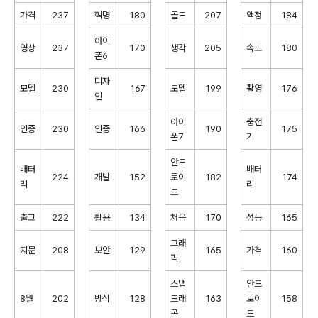
가격
237
혁명
180
골드
207
액정
184
아이
영상
237
170
생각
205
속도
180
폰6
디자
모델
230
167
모델
199
촬영
176
인
아이
충전
인증
230
인증
166
190
175
폰7
기
안드
배터
배터
224
개발
152
로이
182
174
리
리
드
출고
222
활용
134
처음
170
성능
165
그래
지문
208
보안
129
165
가격
160
픽
스냅
안드
8월
202
방식
128
드래
163
로이
158
곤
드