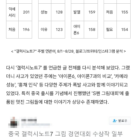
악세
201
성능
128
발열
159
처음
155
서리
아이
처음
196
이유
123
158
필요
154
폰6
< "갤럭시노트7" 주별 연관어, 8/1~8/28, 블로그/트위터/인스타그램 분석 >
다시 '갤럭시노트7' 를 언급한 글 전체를 다시 분석해 보았다. 그랬
더니 사고가 있었던 주에는 '아이폰6, 아이폰7과의 비교', '카메라
성능', '홍채 인식' 등 다양한 주제가 폭발 사고와 함께 이야기되고
있었다. 특히 중국 출시를 기념해서 진행했던 'S펜 그림대회'에 출
품된 멋진 그림들에 대한 이야기가 상당수 존재하였다.