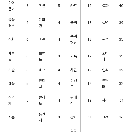
아이
6
혁신
5
카드
13
결과
40
폰7
유플
대화
6
4
품귀
13
설명
39
러스
면
품귀
전화
6
버튼
4
13
분석
35
현상
패블
브랜
소비
6
4
기록
12
35
릿
드
자
기술
5
비교
4
사진
12
인식
32
안테
이벤
트위
애플
5
4
12
32
나
트
터
전기
콜라
판매
5
4
12
사건
31
차
보
점
통신
지문
5
4
강화
11
고객
26
사
디자