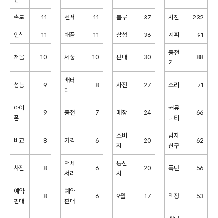
속도
11
센서
11
블루
37
사진
232
인식
11
애플
11
삼성
36
계획
91
충전
처음
10
제품
10
판매
30
88
기
배터
성능
9
8
사전
27
소리
71
리
아이
커뮤
9
충전
7
매장
24
66
폰
니티
소비
남자
비교
8
가격
6
20
62
자
친구
액세
통신
사진
8
6
20
폭탄
56
서리
사
예약
예약
8
6
9월
17
액정
53
판매
판매