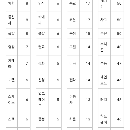
배터
체험
8
인식
6
수요
17
50
리
통신
카메
8
6
코랄
17
사고
50
사
라
폭발
8
폭발
6
증정
15
주문
50
누리
영상
7
필요
6
모델
14
48
꾼
카메
7
강화
5
미국
14
부품
47
라
메인
모델
6
신청
5
전략
14
46
보드
업그
쇼케
이통
6
레이
5
13
터치
46
이스
사
드
하드
스펙
6
증정
5
처음
13
46
웨어