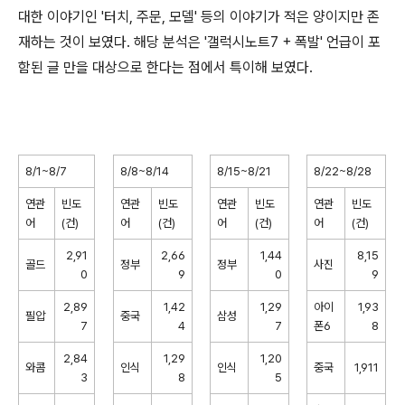
대한 이야기인 '터치, 주문, 모델' 등의 이야기가 적은 양이지만 존
재하는 것이 보였다. 해당 분석은 '갤럭시노트7 + 폭발' 언급이 포
함된 글 만을 대상으로 한다는 점에서 특이해 보였다.
8/1~8/7
8/8~8/14
8/15~8/21
8/22~8/28
연관
빈도
연관
빈도
연관
빈도
연관
빈도
어
(건)
어
(건)
어
(건)
어
(건)
2,91
2,66
1,44
8,15
골드
정부
정부
사진
0
9
0
9
2,89
1,42
1,29
아이
1,93
필압
중국
삼성
7
4
7
폰6
8
2,84
1,29
1,20
와콤
인식
인식
중국
1,911
3
8
5