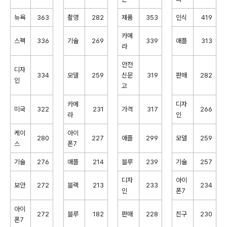
뉴욕
363
촬영
282
제품
353
인식
419
카메
스펙
336
기술
269
339
애플
313
라
안전
디자
334
모델
259
신문
319
판매
282
인
고
카메
디자
미국
322
231
가격
317
266
라
인
케이
아이
280
227
애플
299
모델
259
스
폰7
기술
276
애플
214
블루
239
기술
257
디자
아이
보안
272
블랙
213
233
234
인
폰7
아이
272
블루
182
판매
228
친구
230
폰7