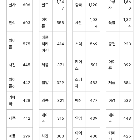
1,24
수상
1,66
실사
606
골드
중국
1,120
7
작
0
아이
1,03
1,32
인식
603
558
사진
폭발
폰
4
4
애플
아이
575
리케
414
스펙
569
충전
923
폰
이션
케이
아이
사진
445
제품
371
501
892
스
폰
아이
소비
442
필압
329
483
제품
884
폰6
자
카메
428
와콤
321
매장
477
야경
539
라
케이
케이
제품
412
316
안경
439
448
스
스
아이
카메
애플
399
사진
303
430
425
폰
라