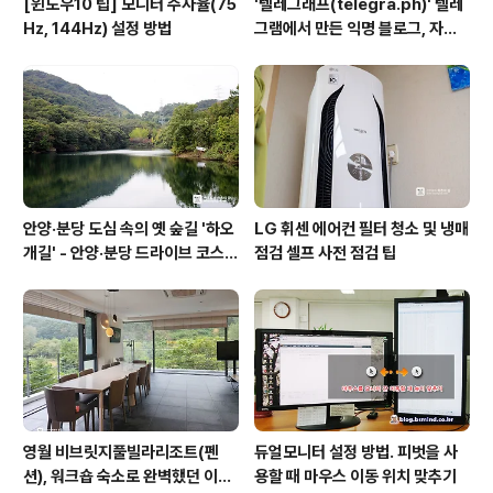
[윈도우10 팁] 모니터 주사율(75
'텔레그래프(telegra.ph)' 텔레
Hz, 144Hz) 설정 방법
그램에서 만든 익명 블로그, 자유
와 권한의 사이를 비집다.
안양·분당 도심 속의 옛 숲길 '하오
LG 휘센 에어컨 필터 청소 및 냉매
개길' - 안양·분당 드라이브 코스
점검 셀프 사전 점검 팁
추천
영월 비브릿지풀빌라리조트(펜
듀얼모니터 설정 방법. 피벗을 사
션), 워크숍 숙소로 완벽했던 이유
용할 때 마우스 이동 위치 맞추기