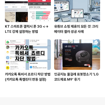
KT 스마트폰 갤럭시 폰 3G <->
유튜브 쇼핑 제휴의 모든 것: 크리
LTE 강제 설정하는 방법
에이터 셀러 성공 사례
카카오톡 톡비서 죠르디 차단 방법
인공지능 물걸레 로봇청소기 'LG
(카카오톡 톡캘린더 연동 설정)
코드제로 M9' 후기
의안내