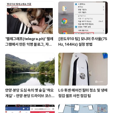
화까지 무료로 제공하기로 하여 타 통신사와 비교해 아쉬
웠던 부분이 해소되기도 했다. 이에 더해 699 요금제 부터
는 VIP팩을 제공하고, 많은 분들이 찾고 있는 '데이터 밀당'
까지..
'텔레그래프(telegra.ph)' 텔레
[윈도우10 팁] 모니터 주사율(75
그램에서 만든 익명 블로그, 자유
Hz, 144Hz) 설정 방법
와 권한의 사이를 비집다.
안양·분당 도심 속의 옛 숲길 '하오
LG 휘센 에어컨 필터 청소 및 냉매
개길' - 안양·분당 드라이브 코스
점검 셀프 사전 점검 팁
추천