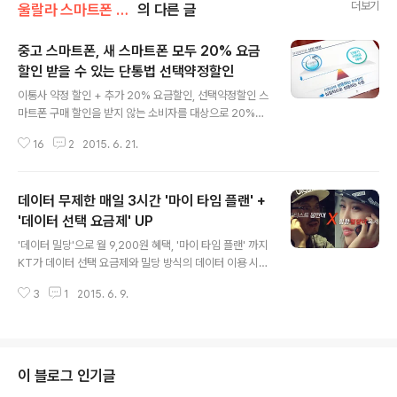
더보기
울랄라 스마트폰 리뷰
의 다른 글
중고 스마트폰, 새 스마트폰 모두 20% 요금
할인 받을 수 있는 단통법 선택약정할인
글 내용
이통사 약정 할인 + 추가 20% 요금할인, 선택약정할인 스
마트폰 구매 할인을 받지 않는 소비자를 대상으로 20%의
요금을 할인을 해주는 단통법의 제도를 아는 이가 아직 많
16
2
2015. 6. 21.
이 않은 듯 하다. 처음 단통법이 시행될 때 만 해도 12% 요
금 할인이 있었고, 4월 24일부터는 20%로 할인을 상향
조정한 바 있다. 이동통신사들이 자신들이 손해보는 할인
데이터 무제한 매일 3시간 '마이 타임 플랜' +
제도를 홍보하지 않다보니 혜택을 받을 수 있는 분들도 할
인을 받지 못하고 있는 실정이다. 이동통신사의 눈치를 보
'데이터 선택 요금제' UP
글 내용
고 있어서인지 언론들도 좋은 취지의 제도임에도 충분한
'데이터 밀당'으로 월 9,200원 혜택, '마이 타임 플랜' 까지
홍보로 돕지는 않는 듯 하다. 결국 제도를 시행한 미래부에
KT가 데이터 선택 요금제와 밀당 방식의 데이터 이용 시대
서 만 홍보를 하고 있니 제대로 알릴 길이 없지. 기존의 이
를 시작한 지 이제 딱 한달이 되간다. 그 사이에 SKT 및 L
동통신사에서 제공하는 1년, 2년 약정 할인과 혼동을 하시
3
1
2015. 6. 9.
GU+도 음성통화 문제한 요금제를 출시하였고, 현재 요금
는 분들이 계실텐데 단통법..
제의 가격으로 한판 전쟁을 치르고 있다. 음성통화 무제한
에 데이터를 골라 사용하는 '데이터 선택 요금제'를 시작한
KT는 그 뒤로도 사용자가 요금을 덜 낼 수 있는 다양한 요
금제 및 방식을 내놓고 있다. 최근 '데이터 선택 요금제'를
이 블로그 인기글
업그레이드하면서 모든 요금 구간에 무선은 물론 유선 통