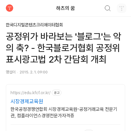
검색하기
하츠의 꿈
티스토리
한국디지털콘텐츠크리에이터협회
공정위가 바라보는 '블로그'는 악
의 축? - 한국블로거협회 공정위
표시광고법 2차 간담회 개최
명섭이
2015. 2. 1. 09:00
https://edu.kfcf.or.kr/
광고
시장경제교육원
한국공정경쟁연합회 시장경제교육원-공정거래교육 전문기
관, 컴플라이언스경영전문가자격증