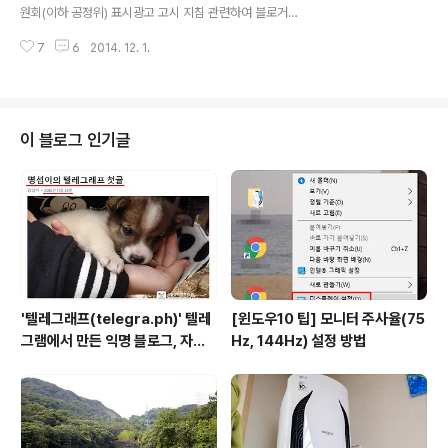
접 만나서 이야기할 수 있는 뜻깊은 하루가 될 것으로 기대
원회(이하 공정위) 표시광고 고시 지침 관련하여 블로거와
하고 있다. 이미 수십명의 블로그와 기업이 참여 의사를 밝
담당자 들의 토론할 수 있는 간담회가 열려 참석했다. 해당
혀왔고, 마포구청의 협조로 방송사가 밀집되어 있는 상암
7
6
2014. 12. 1.
간담회는 강기정 의원과 전병헌 의원의 주최로 열렸으며
동 및 마포구 일대에 홍보가..
한국블로거협회가 패널로 참석하여 공정위, 미래부, 한국
인터넷기업협회 담당자와 토론하는 시간을 가졌다. 공정위
가 개정하여 발표한 '추천·보증 등에 관한 표시·광고 심사
지침(예규 제 155호)'은 온라인 상에 노출되는 광고성 컨
이 블로그 인기글
텐츠에 정확한 경제적 이해 관계를 밝혀 소비자에게 피해
를 가지 않도록 함을 목적으로 한다. 이런 좋은 취지의 지침
이 여러 온라인 대상 중에서 유독 블로거에게 칼날을 드리
우고 있는 것으로 보여 형평성 문제를 언급되고 있으며 그
런 의문을 해소하고자 간담회를 열게 ..
'텔레그래프(telegra.ph)' 텔레
[윈도우10 팁] 모니터 주사율(75
그램에서 만든 익명 블로그, 자유
Hz, 144Hz) 설정 방법
와 권한의 사이를 비집다.