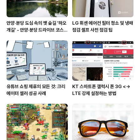
안양·분당 도심 속의 옛 숲길 '하오
LG 휘센 에어컨 필터 청소 및 냉매
개길' - 안양·분당 드라이브 코스
점검 셀프 사전 점검 팁
추천
유튜브 쇼핑 제휴의 모든 것: 크리
KT 스마트폰 갤럭시 폰 3G <->
에이터 셀러 성공 사례
LTE 강제 설정하는 방법