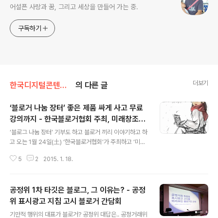
어설픈 사랑과 꿈, 그리고 세상을 만들어 가는 중.
구독하기
더보기
한국디지털콘텐츠크리에이터협회
의 다른 글
‘블로거 나눔 장터’ 좋은 제품 싸게 사고 무료
강의까지 - 한국블로거협회 주최, 미래창조과
글 내용
학부 후원
‘블로그 나눔 장터’ 기부도 하고 블로거 끼리 이야기하고 하
고 오는 1월 24일(土) ‘한국블로거협회’가 주최하고 ‘미래
창조과학부’가 후원하는 ‘제 1회 블로그 나눔 장터’가 열린
5
2
2015. 1. 18.
다. 장소는 상암동 누리꿈스퀘어 3층 국제회의실이며, 10
0평 규모의 공간에서 블로그 및 시민들이 참여하여 직접
자신의 물품을 판매하고 일부는 기부하는 방식으로 진행된
공정위 1차 타깃은 블로그, 그 이유는? - 공정
다. 본 나눔 장터는 누구나 참여할 수 있는 열린 장터이며,
블로거 들이 직접 모든 행사를 준비하고 있고 행사 당일 봉
위 표시광고 지침 고시 블로거 간담회
글 내용
사하게 되어 그동안 온라인으로 만 봐오던 블로거들이 직
기만적 행위의 대표가 블로거? 공정위 대답은.. 공정거래위