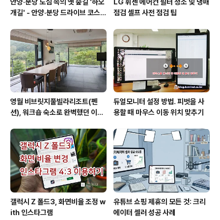
안양·분당 도심 속의 옛 숲길 '하오
LG 휘센 에어컨 필터 청소 및 냉매
개길' - 안양·분당 드라이브 코스
점검 셀프 사전 점검 팁
추천
영월 비브릿지풀빌라리조트(펜
듀얼모니터 설정 방법. 피벗을 사
션), 워크숍 숙소로 완벽했던 이유
용할 때 마우스 이동 위치 맞추기
(feat. 루프탑 수영장)
갤럭시 Z 폴드3, 화면비율 조정 w
유튜브 쇼핑 제휴의 모든 것: 크리
ith 인스타그램
에이터 셀러 성공 사례