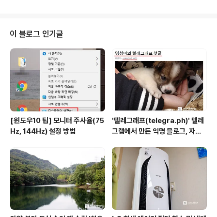
니 '역린'의 주연급 배우 중 조재현 씨를 제외하고는 모두
나온 보기 드문 현장을 경험하게 되었다. 자동차를 고치러
갔다가 두어시간 걸린다는 말에 함께 간 작은 아이와 근처
CGV에서 영화 한편을 보러 간 것 뿐이고, 마침 '역린'이 2
이 블로그 인기글
0분 뒤에 하길래 좌석을 물어보니 딱 2자리가 남아서 겨우
예매를 하고 보니 주인공 무대인사가 있는 상영 시간이었
다. 또한, 제품 사진 촬영이 있어서 카메라를 가지고 갔던
것도 신기한 우연이다. 함께 간 작은 아이는 흥분하며 나에
게 다 알고 예매한..
[윈도우10 팁] 모니터 주사율(75
'텔레그래프(telegra.ph)' 텔레
Hz, 144Hz) 설정 방법
그램에서 만든 익명 블로그, 자유
와 권한의 사이를 비집다.