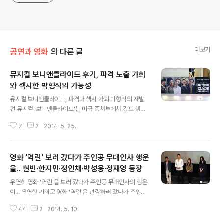
더보기
공연과 영화
의 다른 글
뮤지컬 보니앤클라이드 후기, 파격 노출 가희
와 섹시한 박형식의 가능성
글 내용
뮤지컬 보니앤클라이드, 파격과 섹시 가희·박형식의 재발
견 뮤지컬 '보니앤클라이드'는 미국 중서부에서 강도 행위
를 저지르는 갱으로 살았던 '보니 엘리자베스 파커(Bonni
7
2
2014. 5. 25.
e Elizabeth Parker)'와 '클라이드 체스트넛 배로(Clyd
e Chestnut Barrow)의 실화를 바탕으로 한다. 극은 그
들의 짧지만 격정적인 삶을 다이나믹하게 그리고 있다. 이
영화 '역린' 보러 갔다가 주인공 무대인사 행운
야기 자체가 미국의 우울한 대공항 시절의 실화이다보니
보는 내내 아픔이 있었다. 보니앤클라이드는 BBC아트센
을.. 현빈·한지민·정인채·박성웅·정재영 등장
글 내용
터 BBC홀에서 공연을 하고 있다. 클라이드 역의 남자 주인
우연히 영화 '역린'을 보러 갔다가 주인공 무대인사의 행운
공들 '엄기준, 에녹, 장현승, Key, 박형식' 등 매우 핫한 스
이... 우연한 기회로 영화 '역린'을 관람하러 갔다가 주인공
타여서 더욱 관심이 높다. 물론 공연을 보고 나오면 보니 역
대부분이 등장하는 무대인사를 보는 행운을 얻었다. 현빈,
의 가희와 오소연 또한 뇌리게 박힐 것이다. 뮤지컬 보니앤
44
2
2014. 5. 10.
한지민,정인채,박성웅,정재영 씨가 등장해서 인사를 했으
클..