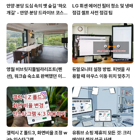
안양·분당 도심 속의 옛 숲길 '하오
LG 휘센 에어컨 필터 청소 및 냉매
개길' - 안양·분당 드라이브 코스
점검 셀프 사전 점검 팁
추천
영월 비브릿지풀빌라리조트(펜
듀얼모니터 설정 방법. 피벗을 사
션), 워크숍 숙소로 완벽했던 이유
용할 때 마우스 이동 위치 맞추기
(feat. 루프탑 수영장)
갤럭시 Z 폴드3, 화면비율 조정 w
유튜브 쇼핑 제휴의 모든 것: 크리
ith 인스타그램
에이터 셀러 성공 사례