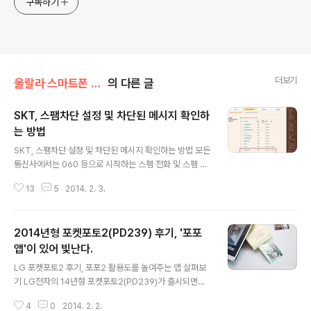
구독하기
더보기
울랄라 스마트폰 리뷰
의 다른 글
SKT, 스팸차단 설정 및 차단된 메시지 확인하
는 방법
글 내용
SKT, 스팸차단 설정 및 차단된 메시지 확인하는 방법 모든
통신사에서는 060 등으로 시작하는 스팸 전화 및 스팸 문
자 차단 서비스를 무료로 제공하고 있다. SKT도 마찬가지
13
5
2014. 2. 3.
로 http://www.tworld.co.kr/ 에서 해당 서비스를 제공
하고 있고, 몇가지의 설정 및 차단된 스팸 문자를 확인할 수
있는 서비스까지 제공하고 있다. 해당 서비스가 있다는 것
2014년형 포켓포토2(PD239) 후기, '포포
을 알아도 어디서 이런 설정을 할 수 있는 지 모르는 분들이
주변에 계서서 간단하게 설명한다. SKT의 사용자 서비스
앱'이 있어 빛난다.
글 내용
페이지인 www.tworld.co.kr 에 접속, 우측의 '사용중인
LG 포켓포토2 후기, 포포2 활용도를 높여주는 앱 살펴보
상품' -> '부가서비스/폰꾸미기' 탭 메뉴에 들어가면 위와
기 LG전자의 14년형 포켓포토2(PD239)가 출시되면서
같이 현재 사용중인 부가서비스를 확인할 수 있는 페이지
간만에 포켓포토 앱을 설치해보니 이전과는 다른 여러가지
에 들어가게 된다. 해당 페이지에 '스팸SNS차단..
4
0
2014. 2. 2.
기능이 추가되어 있었다. 아니다, 이미 있던 기능이지만 이