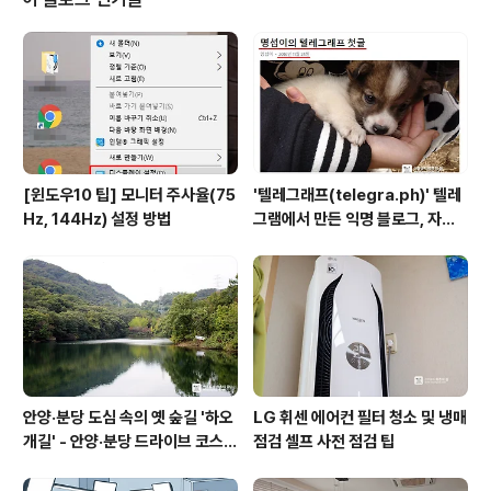
속도로 정보 찾기 '교통알림e' 추석 명절 교통 상황 파악 및
다양한 길차기 앱, 교통방송 까지 볼 수 있어 '교통길잡이'
교통 상황을 CCTV로 확인, 소통 정보 확인도 간편해 교통
알림e 3.0 다운로드 바로가기 처음 실행을 하면 다른 앱과
달리 추..
[윈도우10 팁] 모니터 주사율(75
'텔레그래프(telegra.ph)' 텔레
Hz, 144Hz) 설정 방법
그램에서 만든 익명 블로그, 자유
와 권한의 사이를 비집다.
안양·분당 도심 속의 옛 숲길 '하오
LG 휘센 에어컨 필터 청소 및 냉매
개길' - 안양·분당 드라이브 코스
점검 셀프 사전 점검 팁
추천