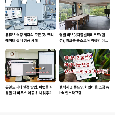
유튜브 쇼핑 제휴의 모든 것: 크리
영월 비브릿지풀빌라리조트(펜
에이터 셀러 성공 사례
션), 워크숍 숙소로 완벽했던 이유
(feat. 루프탑 수영장)
듀얼모니터 설정 방법. 피벗을 사
갤럭시 Z 폴드3, 화면비율 조정 w
용할 때 마우스 이동 위치 맞추기
ith 인스타그램