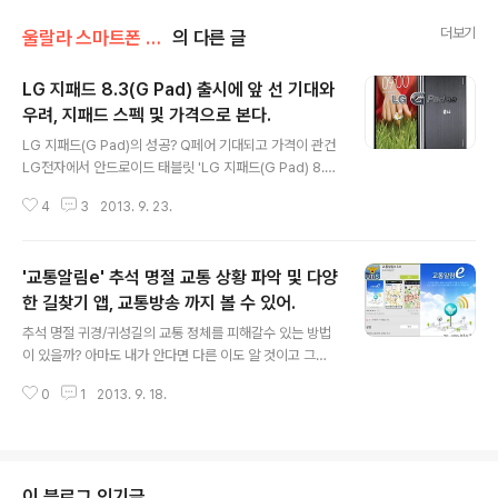
더보기
울랄라 스마트폰 리뷰
의 다른 글
LG 지패드 8.3(G Pad) 출시에 앞 선 기대와
우려, 지패드 스펙 및 가격으로 본다.
글 내용
LG 지패드(G Pad)의 성공? Q페어 기대되고 가격이 관건
LG전자에서 안드로이드 태블릿 'LG 지패드(G Pad) 8.
3'을 4분기 출시할 예정이다. 지패드는 LG전자에서 출시
4
3
2013. 9. 23.
하는 국내 첫 태블릿으로, 그 동안 집중해오던 스마트폰에
서 어느 정도의 자신감을 회복한 후 본격적인 모바일 분야
풀 라인업을 위한 시작점으로 보인다. LG전자가 새롭게 시
'교통알림e' 추석 명절 교통 상황 파악 및 다양
작하고 있는 'G 프로젝트'에 태블릿은 꼭 필요한 분야이기
도 하다. LG 지패드(G Pad) 8.3 스펙 살펴보기 전체적인
한 길찾기 앱, 교통방송 까지 볼 수 있어.
글 내용
디자인을 보면 스마트폰을 키워 놓은 듯한 느낌이 든다. 기
추석 명절 귀경/귀성길의 교통 정체를 피해갈수 있는 방법
존에 타사에서 출시한 제품들과 차별화가 되고 안정적일수
이 있을까? 아마도 내가 안다면 다른 이도 알 것이고 그럼
는 있지만 뭔가 획기적이거나 새로운 것을 기대하는 국내
결국 막히는 문제를 해결하기는 쉽지 않을 것이다. 이럴 때
사용자 들에게는 민밋한 느낌을 줄 수 있다. 실제 IFA2013
0
1
2013. 9. 18.
이용하기 좋은 앱 3가지를 소개한다. 그 두번째는 도로교
에 공개된..
통공단에서 만든 '교통알림e'이다. '고속도로 길라잡이' 앱
이 고속도로에 특화된 앱이라면 '교통알림e'앱은 고속도로
와 국도 모두를 아우르는 앱이라고 할 수 있다. '고속로도
길라잡이' 고속도로 교통 상황 앱, 추석 명절 가장 빠른 고
이 블로그 인기글