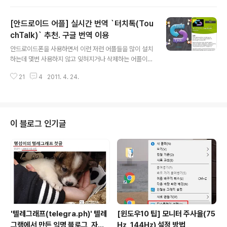
느정도 인지도를 되찾았고 그것을 발판 삼아 내놓은 폰이
니 만큼 기대가 된다. 과연 옵티머스블랙으로 LG가 반전을
[안드로이드 어플] 실시간 번역 `터치톡(Tou
꾀할 수 있을까? ■ 밝은 햇볕에서도 잘 보이는 노바 디스
플레이 옵티머스블랙을 출시하면서 가장 강조한 부분이 7
chTalk)` 추천. 구글 번역 이용
글 내용
00니트(nit, 휘도단위) 밝기를 구현하는 ‘노바(NOVA) 디
안드로이드폰을 사용하면서 이런 저런 어플들을 많이 설치
스플레이’를 채용했다는 것이다. 햋볕이 강한 야외에서도
하는데 몇번 사용하지 않고 잊혀지거나 삭제하는 어플이
화면이 선명하게 보이며, 흰색의 배경에서도 시인성이 뛰
대다수다.그렇지만 꾸준히 사용하는 어플들도 몇 개가 있
어나다. 옵티머스블랙 광고의 대표 이미지에 구글 화면이
21
4
2011. 4. 24.
다. 오늘 소개하는 `실시간 번역 - 터치톡(TouchTalk)`
있는 것도 흰색 배경에 강하다..
어플도 유용하게 사용하는 어플 들 중에 하나이다. 화면 구
성은 간단하다. 상단의 언어가 입력하는 언어이고, 하단의
언어가 번역할 언어이다. 검색한 결과는 화면에 뿌려지고
삭제하지 않는 한 어플이 종료되어도 계속 화면에 남아 있
이 블로그 인기글
게 된다. 메뉴를 열어 보면 'Delete All' 이라는 메뉴가 보
이고 해당 메뉴를 터치하면 그동안 번역했던 결과가 삭제
된다. 번역된 결과의 우측에 있는 스피커 아이콘을 클릭하
면 해당 언어로 읽어주는 기능도 있다. 번역할 단어의 입력
은 직접 텍스트를 입력할 ..
'텔레그래프(telegra.ph)' 텔레
[윈도우10 팁] 모니터 주사율(75
그램에서 만든 익명 블로그, 자유
Hz, 144Hz) 설정 방법