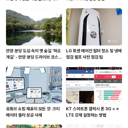
와 권한의 사이를 비집다.
안양·분당 도심 속의 옛 숲길 '하오
LG 휘센 에어컨 필터 청소 및 냉매
개길' - 안양·분당 드라이브 코스
점검 셀프 사전 점검 팁
추천
유튜브 쇼핑 제휴의 모든 것: 크리
KT 스마트폰 갤럭시 폰 3G <->
에이터 셀러 성공 사례
LTE 강제 설정하는 방법