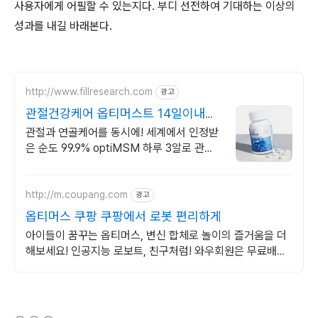
사용자에게 어필할 수 있는지다. 부디 선전하여 기대하는 이상의
성과를 내길 바래본다.
http://www.fillresearch.com
광고
관절건강케어 옵티머스트 14일이내
100% 환불보장
관절과 연골케어를 동시에! 세계에서 인정받
은 순도 99.9% optiMSM 하루 3알로 관절
연골 통증 관리 싹!
http://m.coupang.com
광고
옵티머스 쿠팡 쿠팡에서 로봇 편리하게
아이들이 꿈꾸는 옵티머스, 변신 합체로 놀이의 즐거움을 더
해보세요! 인공지능 로보트, 친구처럼! 와우회원은 무료배송
으로 편리하게.
(새창열림)