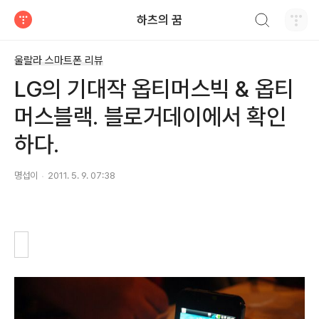
검색하기
하츠의 꿈
티스토리
울랄라 스마트폰 리뷰
LG의 기대작 옵티머스빅 & 옵티
머스블랙. 블로거데이에서 확인
하다.
명섭이
2011. 5. 9. 07:38