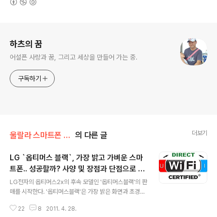
로그 정보
하츠의 꿈
어설픈 사랑과 꿈, 그리고 세상을 만들어 가는 중.
구독하기
더보기
울랄라 스마트폰 리뷰
의 다른 글
LG `옵티머스 블랙`, 가장 밝고 가벼운 스마
트폰.. 성공할까? 사양 및 장점과 단점으로 본
글 내용
다.
LG전자의 옵티머스2x의 후속 모델인 '옵티머스블랙'의 판
매를 시작한다. '옵티머스블랙'은 가장 밝은 화면과 초경량,
그리고 여러가지 최신 기술이 새롭게 도입된 LG의 야심작
22
8
2011. 4. 28.
이다. 스마트폰에서 한참을 밀리던 LG가 옵티머스2x로 어