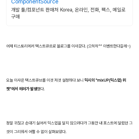
ComponentSource
개발 툴/컴포넌트 판매처 Korea, 온라인, 전화, 팩스, 메일로
구매
어제 티스토리에서 텍스트큐르로 블로그를 이사갔다. (으히히^^ 이벤트한다길레~)
오늘 이사온 텍스트큐브를 이것 저것 설정하다 보니
믹시의 "mixUP(믹스업) 위
젯"에서 에러가 발생
했다.
정말 귀찮고 손대기 싫어서 믹스업을 달지 않으려다가 그동안 내 포스트에 달렸던 그
것이 그리워서 어쩔 수 없이 살펴보았다.