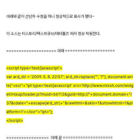
아래와 같이 간단히 수정을 하니 정상적으로 표시가 됐다~
이 소스는 티스토리/텍스트큐브/테터툴즈 에서 정상 작동한다.
==================== 아래 ====================
<script type='text/javascript'>
var ard_str = '2009. 5. 8. 22:57'; ard_str.replace('"', '\"'); document.wri
te("<scr"+"ipt type='text/javascript' src='http://www.mixsh.com/widg
et/mixup/loader.js?muid=66112&guid=http://"+document.domain+"/
37&rdate="+escape(ard_str)+"&rawhtml=&skin=1&showhitcnt=1&pl
atform=1'></scr"+"ipt>");
</script>
================= 아래 끝 ====================