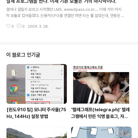
결제 프로그램을 짠다. 이제 기본 모듈은 거의 마지막이다.
"홈페이지"란 웹브라우저에 표시되는 글/사진/동영상 등
글 내용
멀티미디어 요소로 꾸며진 것을 말한다. "도메인"이란 홈페
얼마나 걸릴지 모르고 시작했던 LMS, www.itpass.co.kr.... 이제 거의 마지
이지를 찾아가기 위한 주소라고 말할 수 있다. 도메인을 사
막 모듈로 접어들었다. 신용카드PG를 연결만 하면 되는 줄 알았는데, 연동된 이
는 것과 홈페이지를 만드는 것은 별개다. 요즘은 대부분의
후에 신용카드사 및 PG사에서 심사를 한단다. 뭐야~ 이건... 암튼 오늘 PG 연
홈페이지를 보관해주는 회사(웹호스팅 회사)에서 도메인도
0
0
2009. 3. 28.
결해야 겨우 일정을 맞춘다. 사실 며칠 늦었다. -_-; 다행히도 한컴미래교육 사
팔고 있다. 엄연히 도메인과 홈페이지는 별개다. 홈페이지
람들 맘이 좋다. 전에 같으면 디졌는디... ㅋㅋ 결제 모듈도 기존과 같지 않고 좀
는 어딘가에 올려놓아야..
더 효율적인 모듈로 맹글어 내고 싶은 욕심이 꿈틀거린다. 맨날 이래서 늦어진
다. 그렇게 효율적이지도 않고... 여하튼 생각 난 하나! 사용자가 [은행입금]으로
결제하는 경우 입금할 은행을 지정하게 하고, 실제 결제를 딴 은행에 하는 경우
이 블로그 인기글
가 종종있다. 이럴 경우 관리자가 쉽게 관리할 수 있는 방법..
[윈도우10 팁] 모니터 주사율(75
'텔레그래프(telegra.ph)' 텔레
Hz, 144Hz) 설정 방법
그램에서 만든 익명 블로그, 자유
와 권한의 사이를 비집다.