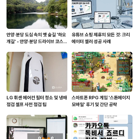
안양·분당 도심 속의 옛 숲길 '하오
유튜브 쇼핑 제휴의 모든 것: 크리
개길' - 안양·분당 드라이브 코스
에이터 셀러 성공 사례
추천
LG 휘센 에어컨 필터 청소 및 냉매
스마트폰 RPG 게임 '스톤에이지
점검 셀프 사전 점검 팁
모바일' 후기 및 간단 공략