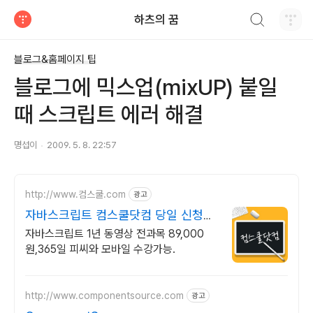
검색하기
하츠의 꿈
티스토리
블로그&홈페이지 팁
블로그에 믹스업(mixUP) 붙일
때 스크립트 에러 해결
명섭이
2009. 5. 8. 22:57
http://www.컴스쿨.com
광고
자바스크립트 컴스쿨닷컴 당일 신청&
결제시 기프티콘!
자바스크립트 1년 동영상 전과목 89,000
원,365일 피씨와 모바일 수강가능.
http://www.componentsource.com
광고