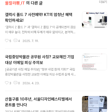
더보기
울랄라뽕,IT
의 다른 글
갤럭시 폴드 7 사전예약! KT의 엄청난 혜택
확인하세요!
글 내용
'갤럭시 Z 폴드 7' 과 '갤럭시 Z 플립 7'이 공개되면서 괂심
이 매우 높다. 전작에 비해 두께가 매우 얇아지고, 본격적인
AI 기능이 포함되었고, 카메라도 많이 좋아진 것으로 알려
5
4
2025. 7. 19.
지고 있다.통신사 및 온라인 대리점들은 앞다퉈 다양한 사
전예약 혜택을 공개하면서 고객을 유치하기 위해 안간힘을
쓰고 있다.그 중에서 KT의 사전예약은 반값으로 폰을 구매
국립중앙박물관 공무원 사칭? 교묘해진 기업
할 수 있는 등 매력적인 지원사항이 많아서 매우 관심이 간
다. Galaxy Z Fold7 | Z Flip7 사전예약 | KTGalaxy Z
대상 이메일 피싱 주의보
글 내용
Fold7, Flip7 가격은 낮추고, 혜택은 꽉 채운 KT닷컴 사전
[공공기관 사칭 메일 주의보] "정부 사업 참여 기회?" 국립
예약m.shop.kt.com:444KT 갤럭시 폴더블 7 사전예약
중앙박물관을 사칭한 교묘한 이메일 피싱 수법과 실제 사
바로가기KT 갤럭시 폴더블 7 사전예약 구매 시 혜택은 다
례를 통해 우리 회사의 소중한 정보를 지키는 방법을 알아
음과 같다.1. 기기값 할인..
3
0
2026. 4. 23.
본다.요즘 사업하기 참 힘들다는 말이 절로 나온다. 주가 지
수가 6500선을 넘나들고 삼성전자나 하이닉스 같은 대기
업들은 사상 최고가를 경신하며 축제 분위기라는데, 우리
산돌구름 10주년, 서울디자인페스티벌에서
같은 일반 기업들은 그 온기를 전혀 느끼지 못하고 있다.정
부의 R&D 예산이 늘었다는 소식도 들리지만, 정작 현장에
폰트를 만나다
글 내용
서는 반도체 같은 특정 분야에만 쏠려 있는 느낌이라 소외
2024 서울디자인페스티벌, 산돌구름의 '잘보임을넘어돋