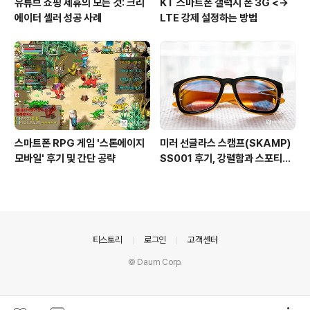
유튜브 쇼핑 제휴의 모든 것: 크리
KT 스마트폰 갤럭시 폰 3G <->
에이터 셀러 성공 사례
LTE 강제 설정하는 방법
스마트폰 RPG 게임 '스톤에이지
미러 선글라스 스캠프(SKAMP)
모바일' 후기 및 간단 공략
SS001 후기, 강렬함과 스포티를
품은 선글라스
의안내
티스토리
로그인
고객센터
© Daum Corp.