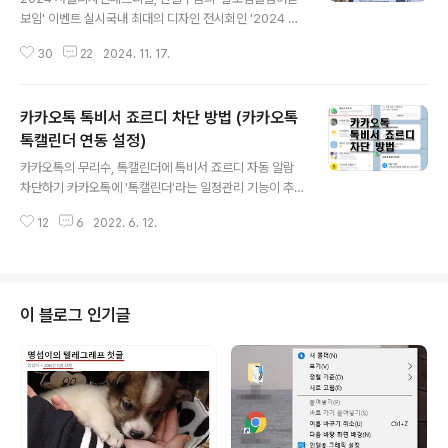
감이 들기도 하다. 이런 힘든 시기, 기업들의 절실한 마음을
보임' 이벤트 실시국내 최대의 디자인 전시회인 '2024 서
파고드는 아주 고약한 '이메일 피싱'이 기승을 부리고 있어
울디자인페시트벌' 관람을 위해 서울 코엑스에 다녀왔다.
주의가 필요하다. 필자가 직접 겪은 사례를 공유한다. 달콤
30
22
2024. 11. 17.
주말이라 그런지 무척 많은 분들이 전시회를 찾았다. 예전
한 제안의 함정, "정부 ..
코로나19 시절을 떠올려보니 격세지감이 느껴진다.오늘은
산돌구름 10주년 기념으로 여러 이벤트를 진행 중인 산돌
카카오톡 톡비서 죠르디 차단 방법 (카카오톡
구름 취재차 방문하였다. 산돌구름은 한글을 더욱 한글답
게 보일 수 있도록 다양한 연구와 창의로 우리나라 폰트 산
톡캘린더 연동 설정)
글 내용
업을 주도하고 있다.산돌구름 10주년 캠페인, "잘 보임을
카카오톡의 무리수, 톡캘린더에 톡비서 죠르디 자동 알람
넘어 돋보임" 모두의 창작을 위한 베스트 폰트 플랫폼 | 산
차단하기 카카오톡에 '톡캘린더'라는 일정관리 기능이 추
돌구름나만의 폰트리스트가 완성되었습니다. 산돌구름 유
가되고 난 후, 이를 이용할 경우 다소 생소한 '톡비서 죠르
저들의 폰트리스트 목록에서 내 폰트리스트를 클릭해 링크
12
6
2022. 6. 12.
디'라는 채널에서 알림 톡이 오기 시작한다. 카카오톡 채널
를 공유하고, 친구들과 함께 TOP3 폰트리..
에서 알림이 오는 경우는 개인이 직접 채널을 추가한 경우
인데, '톡비서 죠르디'는 톡캘린더를 사용만해도 자동으로
알림을 보내오는 것으로 보인다. 톡캘린더 활성화 위한 무
리수, 톡비서 죠르디/오늘의 브리핑 '톡비서 죠르디' 뿐만
이 블로그 인기글
아니라 '오늘이 브리핑' 까지 보내면서 캘린더를 사용하도
록 유도하고 있다. 캘린더 서비스는 구글, 네이버 등 플랫폼
서비스를 하는 곳이라면 모두 무료로 제공하는 서비스다.
캘린더를 사용하면 개인의 일정, 친구 등 일상의 대부분을
기록하기 때문에 플랫폼 비지니스..