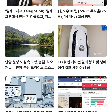
'텔레그래프(telegra.ph)' 텔레
[윈도우10 팁] 모니터 주사율(75
그램에서 만든 익명 블로그, 자유
Hz, 144Hz) 설정 방법
와 권한의 사이를 비집다.
안양·분당 도심 속의 옛 숲길 '하오
LG 휘센 에어컨 필터 청소 및 냉매
개길' - 안양·분당 드라이브 코스
점검 셀프 사전 점검 팁
추천