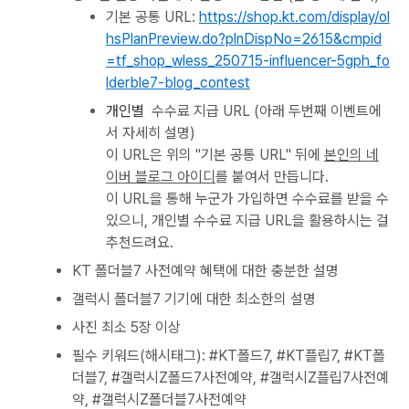
기본 공통 URL:
https://shop.kt.com/display/ol
hsPlanPreview.do?plnDispNo=2615&cmpid
=tf_shop_wless_250715-influencer-5gph_fo
lderble7-blog_contest
개인별
수수료 지급 URL (아래 두번째 이벤트에
서 자세히 설명)
이 URL은 위의 "기본 공통 URL" 뒤에
본인의 네
이버 블로그 아이디
를 붙여서 만듭니다.
이 URL을 통해 누군가 가입하면 수수료를 받을 수
있으니, 개인별 수수료 지급 URL을 활용하시는 걸
추천드려요.
KT 폴더블7 사전예약 혜택에 대한 충분한 설명
갤럭시 폴더블7 기기에 대한 최소한의 설명
사진 최소 5장 이상
필수 키워드(해시태그): #KT폴드7, #KT플립7, #KT폴
더블7, #갤럭시Z폴드7사전예약, #갤럭시Z플립7사전예
약, #갤럭시Z폴더블7사전예약