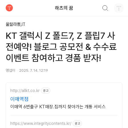
검색하기
하츠의 꿈
티스토리
울랄라뽕,IT
KT 갤럭시 Z 폴드7, Z 플립7 사
전예약! 블로그 공모전 & 수수료
이벤트 참여하고 경품 받자!
명섭이
2025. 7. 14. 12:19
http://allkt.co.kr
광고
이매역점
이매역 6번출구 KT매장.집까지 찾아가는 개통 서비스
https://www.integritycontents.kr/
광고