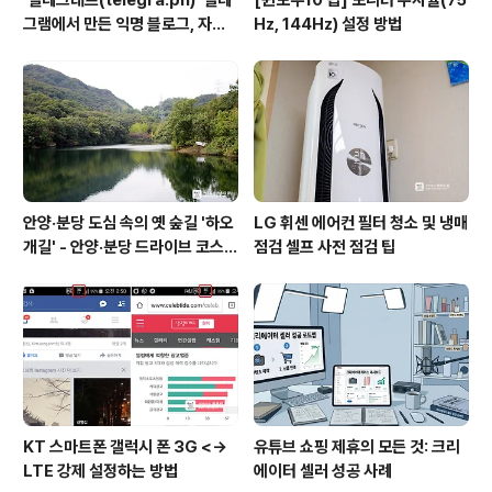
그램에서 만든 익명 블로그, 자유
Hz, 144Hz) 설정 방법
와 권한의 사이를 비집다.
안양·분당 도심 속의 옛 숲길 '하오
LG 휘센 에어컨 필터 청소 및 냉매
개길' - 안양·분당 드라이브 코스
점검 셀프 사전 점검 팁
추천
KT 스마트폰 갤럭시 폰 3G <->
유튜브 쇼핑 제휴의 모든 것: 크리
LTE 강제 설정하는 방법
에이터 셀러 성공 사례