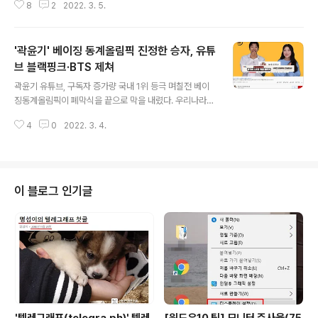
8
2
2022. 3. 5.
는 없다, 또는 안일화(안철수로 단일화)를 외치던 모습이
무색하게 말이다. 그것도 마지막 대선후보 TV토론회를 마
치고 몇시간 지나지 않아서 전격적으로 단일화를 진행한
'곽윤기' 베이징 동계올림픽 진정한 승자, 유튜
것이다. 토론에서 자신을 찍어달라고 수없이 했던 말이 너
무나 공허해진다. 도대체 안철수 씨는 왜 이런 결정을 했을
브 블랙핑크·BTS 제쳐
글 내용
까 진심으로 궁금해진다. 오늘 오전에도 여기저기에 대선
곽윤기 유튜브, 구독자 증가량 국내 1위 등극 며칠전 베이
후보 4번 안철수 현수막을 그대로 걸려 있다. 급하게 단일
징동계올림픽이 폐막식을 끝으로 막을 내렸다. 우리나라
화를 결정하다 보니 이런 것도 정리하지 못한 것이다. 오전
선수들의 선전이 빛났고, 그들의 땀을 눈물과 감동으로 느
까지 국민의당 홈페이지(바로가기)에는 여전히 대선후보
4
0
2022. 3. 4.
낄 수 있는 시간이었다. 동계올림픽 기간 중 여러가지 이슈
안철수의 모습과 공략 등이 올라와 있었다. 현..
가 있었고, 그 중 쇼트트랙 맏형 곽윤기 선수는 빨간 머리와
쇼맨십, 입담 등을 선보이며 최고의 스타로 떠올랐다. 그런
그가 또다시 화제가 되고 있는데, 바로 그가 운영하는 유튜
브 '꽉잡아윤기(바로가기)' 채널이 100만 구독자를 달성하
이 블로그 인기글
면서다. 놀라운 것은 불과 올림픽 전 구독자 10만명대의 채
널이 10일만에 100만명 구독자로 급증했다는 것이다. 그
가 운영하는 채널은 당연하겠지만 쇼트트랙 관련 콘텐츠가
다수지만, 라이브, 썰, 해설, 몰카, 백과사전, 브이로그 등 예
능감 넘치는 영상..
'텔레그래프(telegra.ph)' 텔레
[윈도우10 팁] 모니터 주사율(75