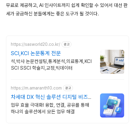
무료로 제공하고, AI 인사이트까지 쉽게 확인할 수 있어서 대선 판
세가 궁금하신 분들에게는 좋은 도구가 될 것이다.
https://sasworld20.co.kr/
광고
SCI,KCI 논문통계 전문
석,박사 논문컨설팅,통계분석,의료통계,KCI
SCI SSCI 학술지,교정,빅데이터
https://m.amaranth10.com
광고
차세대 DX 혁신 솔루션 디지털 비즈니
스 플랫폼
업무 효율 극대화! 융합, 연결, 공유를 통해
하나의 솔루션에서 모든 업무 해결