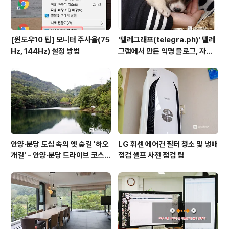
[윈도우10 팁] 모니터 주사율(75
'텔레그래프(telegra.ph)' 텔레
Hz, 144Hz) 설정 방법
그램에서 만든 익명 블로그, 자유
와 권한의 사이를 비집다.
안양·분당 도심 속의 옛 숲길 '하오
LG 휘센 에어컨 필터 청소 및 냉매
개길' - 안양·분당 드라이브 코스
점검 셀프 사전 점검 팁
추천