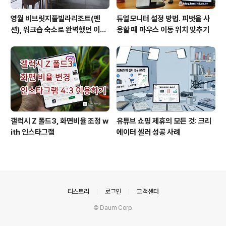
영월 비브릿지풀빌라리조트(펜
듀얼모니터 설정 방법. 피벗을 사
션), 워크숍 숙소로 완벽했던 이유
용할 때 마우스 이동 위치 맞추기
(feat. 루프탑 수영장)
갤럭시 Z 폴드3, 화면비율 조정 w
유튜브 쇼핑 제휴의 모든 것: 크리
ith 인스타그램
에이터 셀러 성공 사례
의안내
티스토리
로그인
고객센터
© Daum Corp.