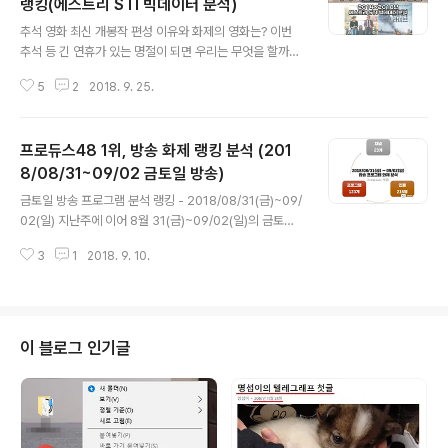
랭킹(에스트리 STI 빅데이터 분석)
글 내용
추석 영화 최신 개봉작 편성 이유와 화제의 영화는? 이번
추석 등 긴 연휴가 있는 명절이 되면 우리는 무엇을 할까?
좋은 분에게 선물을 사고, 인사말을 나누고, 부모님을 뵈러
5
2
2018. 9. 25.
고향에 간다. 당연한 듯 보이는 이런 것들보다 더 많은 관심
을 가지게 되는 것이 것이 있으니 바로 '영화'다. 나도 영화
를 좋아하기는 하지만, 모처럼의 꿀맛 같은 연휴에 이렇게
프로듀스48 1위, 방송 화제 랭킹 분석 (201
많은 관심을 '영화'에 두는 것은 좀처럼 이해가 되지 않는
다. 매년 약 20여개의 영화(케이블TV 제외)가 추석 TV 프
8/08/31~09/02 금토일 방송)
글 내용
로그램에 편성된다. 이전에는 수년된 영화가 대다수를 차
금토일 방송 프로그램 분석 랭킹 - 2018/08/31(금)~09/
지했다면 최근에는 개봉한 지 얼마 안된 영화까지도 TV에
02(일) 지난주에 이어 8월 31(금)~09/02(일)의 금토일
서 볼 수 있게 되었다.(아래 년도별 방송 편성 영화 화제 랭
방송 프로그램 화제성 랭킹을 분석했다. (2018/08/24~2
킹(STI) 참조) 오래된 영화는 상영 비용이 저렴해서 방송에
3
1
2018. 9. 10.
6 금토일 방송 프로그램 분석) 지난주에 화제를 모았던 M
서 편성하..
BC 드라마 '숨바꼭질'이 2018 아시안게임 한일전 축구 결
승 중계 관계로 결방을 해서 사라졌고, Mnet 프로듀스48
이 8월 31일 최종 등급 발표를 하며 마지막회가 방송되며
많은 화제를 낳았다. 역시나 방송을 해야 만 포털에서 검색
이 블로그 인기글
도 하고 관심도 갖는다. 전작인 '프로듀스101'에 비해 관심
이 떨어진다는 평가를 받아 온 '프로듀스48' 최종회는 상
당한 관심을 보였다. S-Tree 분석 솔루션 도움을 받아, 포
털 화제 검색어 자료를 토대로 이슈 검색어와..