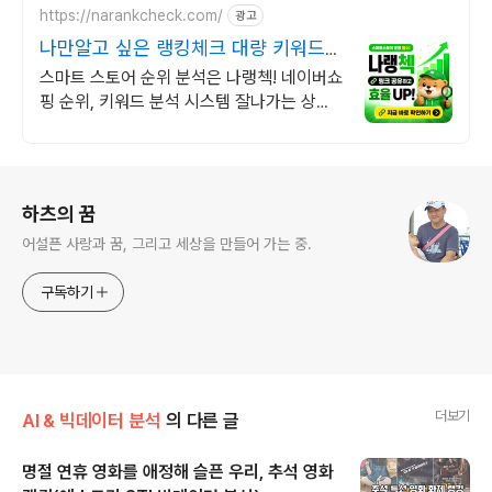
https://narankcheck.com/
광고
나만알고 싶은 랭킹체크 대량 키워드
분석
스마트 스토어 순위 분석은 나랭첵! 네이버쇼
핑 순위, 키워드 분석 시스템 잘나가는 상품
들을 찾을 수 있는 비결! 쇼핑 랭킹순위 분석
이 가능!
로그 정보
하츠의 꿈
어설픈 사랑과 꿈, 그리고 세상을 만들어 가는 중.
구독하기
더보기
AI & 빅데이터 분석
의 다른 글
명절 연휴 영화를 애정해 슬픈 우리, 추석 영화