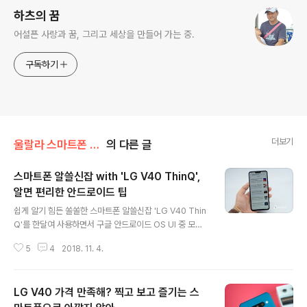
하츠의 꿈
어설픈 사랑과 꿈, 그리고 세상을 만들어 가는 중.
구독하기
더보기
울랄라 스마트폰 리뷰
의 다른 글
스마트폰 알쓸신잡 with 'LG V40 ThinQ',
알면 편리한 안드로이드 팁
글 내용
쉽게 알기 힘든 쏠쏠한 스마트폰 알쓸신잡 'LG V40 Thin
Q'를 한달여 사용하면서 구글 안드로이드 OS UI 중 모르
고 있었던 다양한 기능을 알게 되었다. 'LG V40 Thin
5
4
2018. 11. 4.
Q'의 운영체제는 안드로이드 최신버전인 8.1(Oreo)다. 안
정성 및 배터리 효율성 등이 향상되었고, 여러가지 기본 UI
도 변화가 있었다. 안드로이드폰 제조사는 운영체제의 기
LG V40 가격 만족해? 찍고 보고 즐기는 스
본 UI에 자사 UI를 얹어서 스마트폰을 만들다보니 기능으
로 둘을 구분하기는 쉽지 않다. 이에 알면 도움되는 스마트