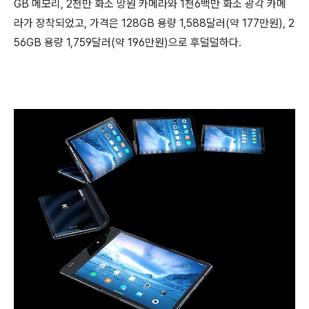
GB 메모리, 2천만 화소 망원 카메라와 1천6백만 화소 광각 카메
라가 장착되었고, 가격은 128GB 용량 1,588달러(약 177만원), 2
56GB 용량 1,759달러(약 196만원)으로 후덜덜하다.