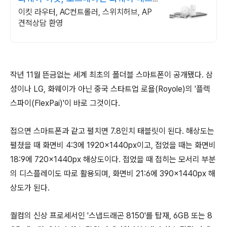
워크부문 전문업체
이킷 라우터, AC컨트롤러, 스위치허브, AP
견적상담 환영
작년 11월 뜬금없는 세계 최초의 폴더블 스마트폰이 공개됐다. 삼
성이나 LG, 화웨이가 아닌 중국 스타트업 로욜(Royole)의 '플렉
스파이(FlexPai)'이 바로 그것이다.
접으면 스마트폰과 같고 펼치면 7.8인치 태블릿이 된다. 해상도는
펼쳤을 때 화면비 4:3에 1920×1440px이고, 접었을 때는 화면비
18:9에 720×1440px 해상도이다. 접었을 때 접히는 모서리 부분
의 디스플레이도 따로 활용되며, 화면비 21:6에 390×1440px 해
상도가 된다.
퀄컴의 신상 프로세서인 '스냅드래곤 8150'를 탑재, 6GB 또는 8