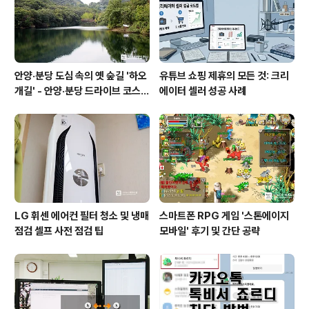
안양·분당 도심 속의 옛 숲길 '하오
유튜브 쇼핑 제휴의 모든 것: 크리
개길' - 안양·분당 드라이브 코스
에이터 셀러 성공 사례
추천
LG 휘센 에어컨 필터 청소 및 냉매
스마트폰 RPG 게임 '스톤에이지
점검 셀프 사전 점검 팁
모바일' 후기 및 간단 공략