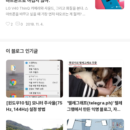
마트폰으로 아깝지 않아.
글 내용
폰 팁을 'LG V40 ThinQ' 기준으로 소개한다. 스마트폰
LG V40 ThinQ 카메라와 사운드, 그리고 화질을 본다. 스
알쓸신잡 with 'LG V40 ThinQ' LG V40 가격 만족해?
마트폰을 바꾸고 싶을 때 가장 먼저 떠오르는 게 뭘까? 남
찍고 보고 즐기는 스마트폰 LG V40 씽큐 카메라 사진과
들에게 보일 때 예쁘면 좋겠고, 더 좋은 사진을 찍을 수 있
동영상 어느정도? 'LG V40 씽큐' 살까 ..
2
0
2018. 11. 4.
는 폰을 찾는다. 떨어트려도 잘 파손되지 않고, 배터리가 오
래 갔으면 좋겠고, 오래 게임을 하거나 영상을 봐도 뜨거워
지지 않았으면 더욱 좋겠다고 생각한다. 이렇게 하드웨어
나 소프트웨어 적으로 좋은 폰을 찾다가도 그동안의 이용
경험을 무시할 수 없어 기존과 같은 브랜드의 폰을 그대로
이 블로그 인기글
구매하는 경향이 있다. 지난달 출시한 LG전자 V40 Thin
Q 는 어떻게 이런 부분을 채우려 했을까? 출시 가격이 10
4만으로 만만치 않다는 의견이 있다. 그런 우려를 '카메라',
'사운드', '화질', '안정성'에서 어떤 특징으로 돌파할 수 있
을..
[윈도우10 팁] 모니터 주사율(75
'텔레그래프(telegra.ph)' 텔레
Hz, 144Hz) 설정 방법
그램에서 만든 익명 블로그, 자유
와 권한의 사이를 비집다.