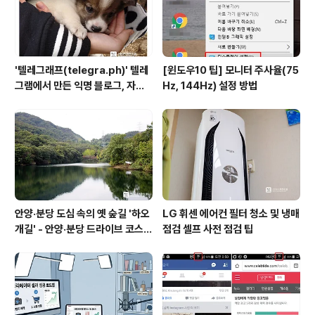
상위 버전인..
'텔레그래프(telegra.ph)' 텔레
[윈도우10 팁] 모니터 주사율(75
그램에서 만든 익명 블로그, 자유
Hz, 144Hz) 설정 방법
와 권한의 사이를 비집다.
안양·분당 도심 속의 옛 숲길 '하오
LG 휘센 에어컨 필터 청소 및 냉매
개길' - 안양·분당 드라이브 코스
점검 셀프 사전 점검 팁
추천