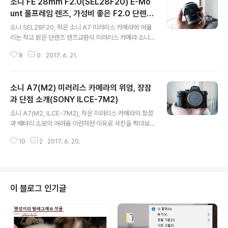
소니 FE 28mm F2.0(SEL28F20) E-Mo
unt 풀프레임 렌즈, 가성비 좋은 F2.0 단렌즈
글 내용
(소니 A7M2 장착 샷)
소니 SEL28F20, 작은 소니 A7 미러리스 카메라에 어울
리는 작고 밝은 단렌즈 렌즈교환식 미러리스 카메라 소니
A7(m2)을 주문하면서 렌즈를 하나 선택해야 했다. 번들
8
0
2017. 6. 21.
렌즈는 사용하고 싶지 않았고, 마음 같아서는 G렌즈나 짜
이즈 렌즈를 사고 싶었지만 가격이 부담스러웠다. 비교적
저렴한 가격으로 밝고 가벼운 렌즈를 사고 싶었고, 줌 기능
소니 A7(M2) 미러리스 카메라의 위엄, 장잠
은 옵션으로 생각하고 찾아보다가 '소니 FE 28mm F2.0
(SEL28F20)' 렌즈를 선택하게 되었다. 소니 A7(M2) 미
과 단점 소개(SONY ILCE-7M2)
글 내용
러리스 카메라의 위엄, 장잠과 단점 소개(SONY ILCE-7
소니 A7(M2, ILCE-7M2), 작은 미러리스 카메라의 장점
M2) 소니 FE 28mm F2.0(SEL28F20) E-Mount 풀프
과 배터리 소모의 어려움 이런저런 이유로 사진을 찍다보
레임 렌즈, 가성비 좋은 F2.0 단렌즈(소니 A7M2 장착 샷)
면 더 좋은 사진을 찍고 싶은 욕심이 생겨나고 그래서 장비
소니 E-마운트 광각렌즈 '소니 ZEISS V..
10
2
2017. 6. 20.
업그레이드를 꿈꾼다. 취미로 사진 촬영을 한다는 것은 어
느 정도의 비용 출혈을 감수하게 되는 이유다. 얼마전까지
캐논 70D를 사용해오면서 항상 욕심이 나는 것이 풀프레
임 바디를 사용해보는 것이었다. 70D의 화질은 충분히 만
족할 만한데, 사람 눈으로 보는 것 보다 적은 영역 만을 사
이 블로그 인기글
진에 담겨지는 것은 항상 부족함이었다. 그래서, 보이는 것
만큼 그대로 보이고 그 이상까지의 무엇인가를 요구할 수
있는 카메라를 갖고 싶었고, 고민 끝에 렌즈 교환식 미러리
스 카메라 '소니 A7(M2, ILCE-7M2)'를 장만했다. 이미