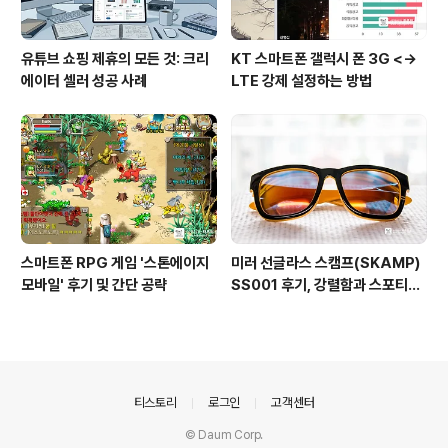
유튜브 쇼핑 제휴의 모든 것: 크리
KT 스마트폰 갤럭시 폰 3G <->
에이터 셀러 성공 사례
LTE 강제 설정하는 방법
스마트폰 RPG 게임 '스톤에이지
미러 선글라스 스캠프(SKAMP)
모바일' 후기 및 간단 공략
SS001 후기, 강렬함과 스포티를
품은 선글라스
의안내
티스토리
로그인
고객센터
© Daum Corp.