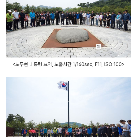
<노무현 대통령 묘역, 노출시간 1/160sec, F11, ISO 100>