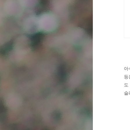
아
등
도
슬리