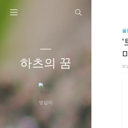
울
'
하츠의 꿈
명
명섭이