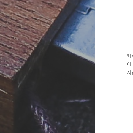
커
이
지