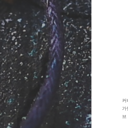
커
가
브