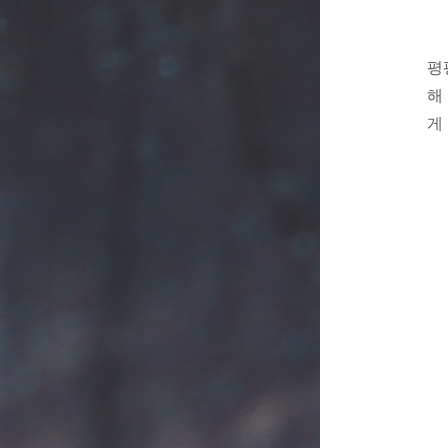
평
해
게