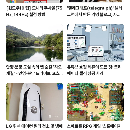
[윈도우10 팁] 모니터 주사율(75
'텔레그래프(telegra.ph)' 텔레
Hz, 144Hz) 설정 방법
그램에서 만든 익명 블로그, 자유
와 권한의 사이를 비집다.
안양·분당 도심 속의 옛 숲길 '하오
유튜브 쇼핑 제휴의 모든 것: 크리
개길' - 안양·분당 드라이브 코스
에이터 셀러 성공 사례
추천
LG 휘센 에어컨 필터 청소 및 냉매
스마트폰 RPG 게임 '스톤에이지