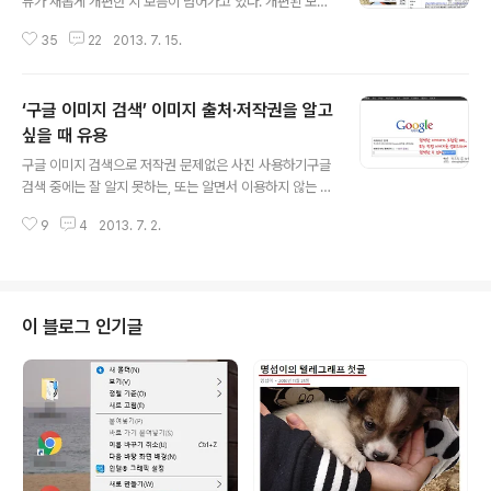
뷰가 새롭게 개편한 지 보름이 넘어가고 있다. 개편된 모습
을 보면 여러 부분에서 개선이 되기도 했지만 오히려 불편
35
22
2013. 7. 15.
하고 답답해진 부분도 많다. 이런 변화는 나 뿐 만 아닌 다
른 많은 블로거들이 그 동안 생활하던 아지트를 읽은 듯 방
황하는 모습을 보이고 있다. 어떤 것 들 때문에 이런 마음을
‘구글 이미지 검색’ 이미지 출처·저작권을 알고
갖게 되는 것인지 정리해 본다. 이전의 경험을 버리고 새로
운 경험을 채워라? 다음뷰의 이번 개편은 개편이 아니라 새
싶을 때 유용
글 내용
로운 서비스의 시작이라고 말하는 것이 맞다. 기본 UI나 운
구글 이미지 검색으로 저작권 문제없은 사진 사용하기구글
영 방향 등이 모두 바뀌었기 때문이다. 이러한 변화를 여러
검색 중에는 잘 알지 못하는, 또는 알면서 이용하지 않는 기
면에서 생각할 수 있겠지만 하나를 꼬집자면 지금까지 사
능들이 많다. 그 중에서 이미지 검색은 자주 이용하면서 그
용자가 적었던 기존 서비스를 바꾸면서 기존 사용자에 대
9
4
2013. 7. 2.
유용함을 잘 알지 못하는 분들이 많다. 구글 검색 상단에 그
한 배려 보다는 새로운 사용..
저 하나의 카테고리로 보일 수 있지만 진짜로 이미지를 올
려서 검색할 수 있는 기능까지 제공을 하고 있다. 구글 이미
지 검색 바로가기 사진·이미지의 출처 또는 저작권이 궁금
할 때 페이스북을 이용하다보면 아름다운 사진이나 맛있는
이 블로그 인기글
사진 등을 발견하고 내 블로그나 요즘 자주 이용하는 인터
레스트미(interest.me) 등에 올리고 싶어지는 경우가 많
다. 그럴 경우 해당 컨텐트에 대한 출처를 밝혀야 하는데 페
이스북에 올린 사람도 그 사진이 자신의 것인지 어디서 가
져온 것인지 표시가 없..