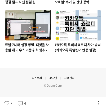
점검 셀프 사전 점검 팁
모바일' 후기 및 간단 공략
듀얼모니터 설정 방법. 피벗을 사
카카오톡 톡비서 죠르디 차단 방법
용할 때 마우스 이동 위치 맞추기
(카카오톡 톡캘린더 연동 설정)
의안내
티스토리
로그인
고객센터
© Daum Corp.
7
4